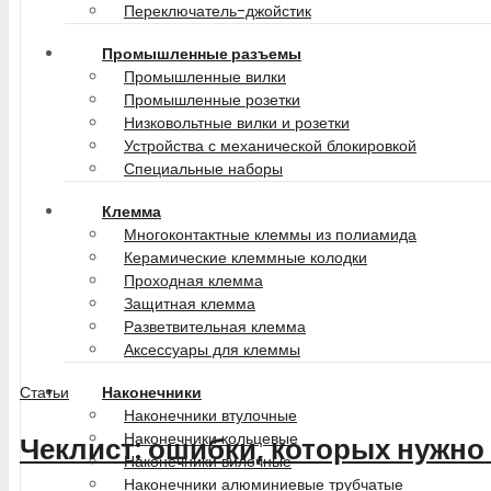
Переключатель-джойстик
Промышленные разъемы
Промышленные вилки
Промышленные розетки
Низковольтные вилки и розетки
Устройства с механической блокировкой
Специальные наборы
Клемма
Многоконтактные клеммы из полиамида
Керамические клеммные колодки
Проходная клемма
Защитная клемма
Разветвительная клемма
Аксессуары для клеммы
Наконечники
Статьи
Наконечники втулочные
Наконечники кольцевые
Чеклист: ошибки, которых нужно
Наконечники вилочные
Наконечники алюминиевые трубчатые