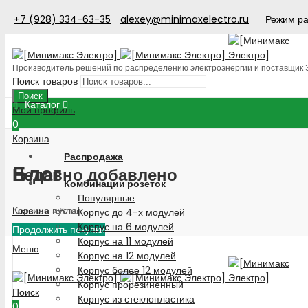
+7 (928) 334-63-35
alexey@minimaxelectro.ru
Режим ра
Производитель решений по распределению электроэнергии и поставщик
Поиск товаров
Поиск
Каталог
Мой профиль
0
Корзина
Распродажа
Блог
Недавно добавлено
Комбинации розеток
Популярные
Корзина пуста!
Главная
»
Блог
Корпус до 4-х модулей
Корпус на 6 модулей
Продолжить покупки
Корпус на 11 модулей
Меню
Корпус на 12 модулей
Корпус более 12 модулей
Корпус прорезиненный
Поиск
Корпус из стеклопластика
0