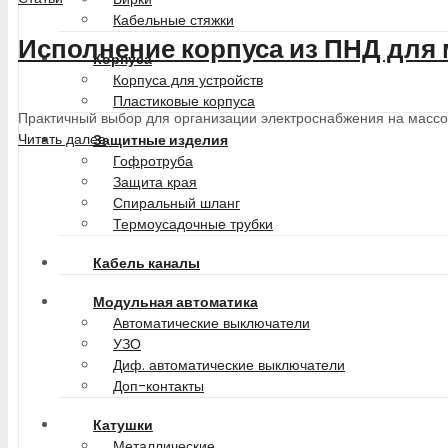
Кабельные стяжки
Исполнение корпуса из ПНД для
Корпуса
Корпуса для устройств
Пластиковые корпуса
Практичный выбор для организации электроснабжения на масс
Читать далее
Защитные изделия
Гофротруба
Защита края
Спиральный шланг
Термоусадочные трубки
Кабель каналы
Модульная автоматика
Автоматические выключатели
УЗО
Диф. автоматические выключатели
Доп-контакты
Катушки
Металлические