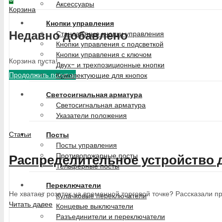
Аксессуары
Корзина
Кнопки управления
Недавно добавлено
Стандартные кнопки управления
Кнопки управления с подсветкой
Кнопки управления с ключом
Корзина пуста!
Двух- и трехпозиционные кнопки
Продолжить покупки
Комплектующие для кнопок
Светосигнальная арматура
Светосигнальная арматура
Указатели положения
Статьи
Посты
Посты управления
Противопожарные посты
Распределительное устройство 
Тельферные посты
Переключатели
Не хватает розеток на временной торговой точке? Рассказали п
Кулачковые переключатели
Читать далее
Концевые выключатели
Разъединители и переключатели