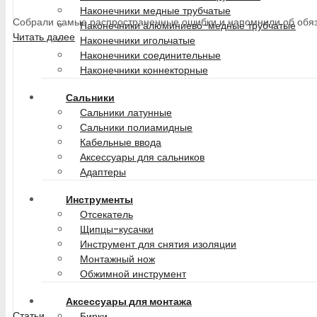
Наконечники медные трубчатые
Собрали самые распространенные ошибки и напомнили об обяз
Наконечники алюминиево-медные трубчатые
Читать далее
Наконечники игольчатые
Наконечники соединительные
Наконечники коннекторные
Сальники
Сальники латунные
Сальники полиамидные
Кабельные ввода
Аксессуары для сальников
Адаптеры
Инструменты
Отсекатель
Щипцы-кусачки
Инструмент для снятия изоляции
Монтажный нож
Обжимной инструмент
Аксессуары для монтажа
Статьи
Бирки