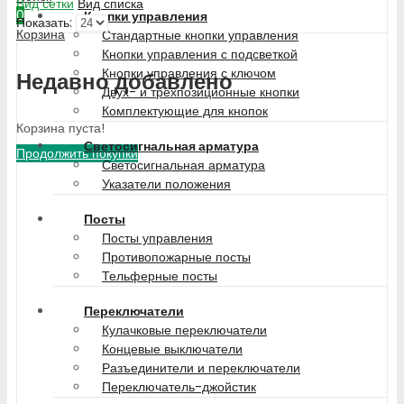
Вид сетки
Вид списка
0
Кнопки управления
Показать:
Корзина
Стандартные кнопки управления
Кнопки управления с подсветкой
Кнопки управления с ключом
Недавно добавлено
Двух- и трехпозиционные кнопки
Комплектующие для кнопок
Корзина пуста!
Светосигнальная арматура
Продолжить покупки
Светосигнальная арматура
Указатели положения
Посты
Посты управления
Противопожарные посты
Тельферные посты
Переключатели
Кулачковые переключатели
Концевые выключатели
Разъединители и переключатели
Переключатель-джойстик