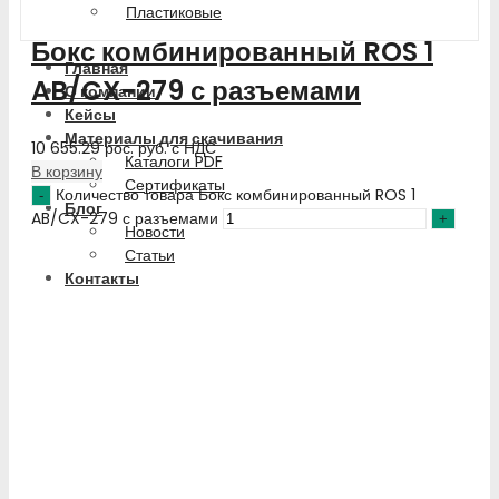
Пластиковые
Бокс комбинированный ROS 1
Главная
AB/CX-279 с разъемами
О компании
Кейсы
Материалы для скачивания
10 655.29
рос. руб.
с НДС
Каталоги PDF
В корзину
Сертификаты
Количество товара Бокс комбинированный ROS 1
Блог
AB/CX-279 с разъемами
Новости
Статьи
Контакты