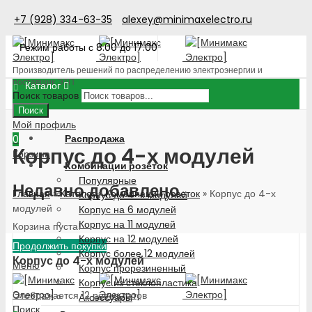
+7 (928) 334-63-35
alexey@minimaxelectro.ru
Режим работы с 8.00 до 17.00
Производитель решений по распределению электроэнергии и
поставщик ЭТП
Каталог
Поиск товаров
Поиск
Мой профиль
Распродажа
0
Корпус до 4-х модулей
Корзина
Комбинации розеток
Популярные
Недавно добавлено
Главная
»
Каталог
»
Комбинации розеток
»
Корпус до 4-х
Корпус до 4-х модулей
модулей
Корпус на 6 модулей
Корпус на 11 модулей
Корзина пуста!
Корпус на 12 модулей
Продолжить покупки
Корпус более 12 модулей
Корпус до 4-х модулей
Меню
Корпус прорезиненный
Корпус из стеклопластика
Отображается 12 результатов
Аксессуары
Поиск