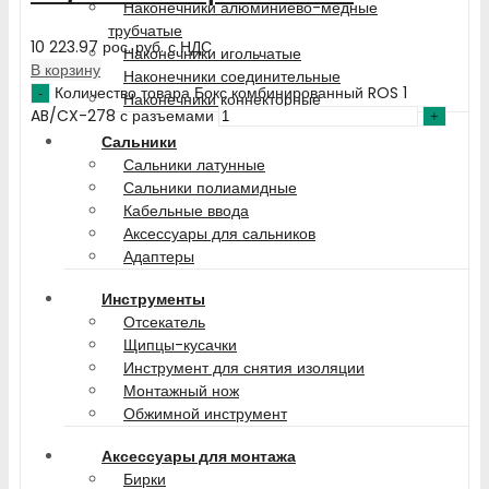
Наконечники алюминиево-медные
трубчатые
10 223.97
рос. руб.
с НДС
Наконечники игольчатые
В корзину
Наконечники соединительные
Количество товара Бокс комбинированный ROS 1
Наконечники коннекторные
AB/CX-278 с разъемами
Сальники
Сальники латунные
Сальники полиамидные
Кабельные ввода
Аксессуары для сальников
Адаптеры
Инструменты
Отсекатель
Щипцы-кусачки
Инструмент для снятия изоляции
Монтажный нож
Обжимной инструмент
Аксессуары для монтажа
Бирки