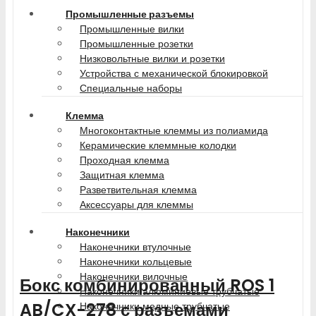
Промышленные разъемы
Промышленные вилки
Промышленные розетки
Низковольтные вилки и розетки
Устройства с механической блокировкой
Специальные наборы
Клемма
Многоконтактные клеммы из полиамида
Керамические клеммные колодки
Проходная клемма
Защитная клемма
Разветвительная клемма
Аксессуары для клеммы
Наконечники
Наконечники втулочные
Наконечники кольцевые
Наконечники вилочные
Бокс комбинированный ROS 1
Наконечники алюминиевые трубчатые
AB/CX-278 с разъемами
Наконечники медные трубчатые