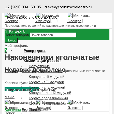
+7 (928) 334-63-35
alexey@minimaxelectro.ru
Режим работы с 8.00 до 17.00
Производитель решений по распределению электроэнергии и
поставщик ЭТП
Каталог
Поиск товаров
Поиск
Мой профиль
Распродажа
0
Наконечники игольчатые
Корзина
Комбинации розеток
Популярные
Недавно добавлено
Главная
»
Каталог
»
Наконечники
»
Наконечники игольчатые
Корпус до 4-х модулей
Корпус на 6 модулей
Корпус на 11 модулей
Корзина пуста!
Корпус на 12 модулей
Наконечники игольчатые
Продолжить покупки
Корпус более 12 модулей
Меню
Корпус прорезиненный
(отображается 1 – 24 товаров из 34 товаров)
Корпус из стеклопластика
Аксессуары
Вид сетки
Вид списка
Поиск