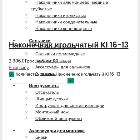
Наконечники алюминиево-медные
трубчатые
Наконечники игольчатые
Наконечники соединительные
Наконечники коннекторные
Сальники
Наконечник игольчатый KI 16-13
Сальники латунные
Сальники полиамидные
Кабельные ввода
2 886.01
рос. руб.
с НДС
Аксессуары для сальников
В корзину
Адаптеры
Количество товара Наконечник игольчатый KI 16-13
Инструменты
Отсекатель
Щипцы-кусачки
Инструмент для снятия изоляции
Монтажный нож
Обжимной инструмент
Аксессуары для монтажа
Бирки