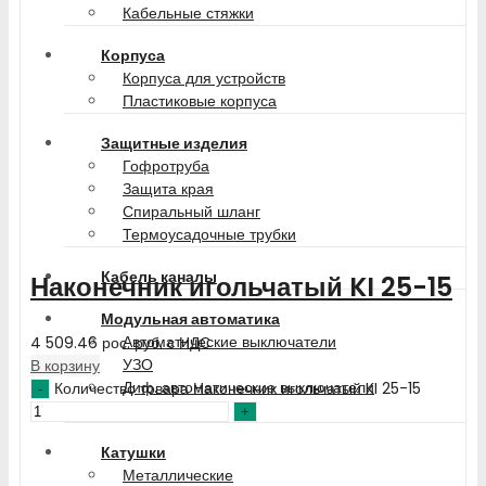
Кабельные стяжки
Корпуса
Корпуса для устройств
Пластиковые корпуса
Защитные изделия
Гофротруба
Защита края
Спиральный шланг
Термоусадочные трубки
Кабель каналы
Наконечник игольчатый KI 25-15
Модульная автоматика
Автоматические выключатели
4 509.46
рос. руб.
с НДС
УЗО
В корзину
Диф. автоматические выключатели
Количество товара Наконечник игольчатый KI 25-15
Доп-контакты
Катушки
Металлические