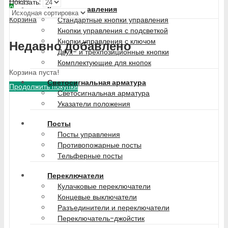
Показать:
0
Кнопки управления
Корзина
Стандартные кнопки управления
Кнопки управления с подсветкой
Кнопки управления с ключом
Недавно добавлено
Двух- и трехпозиционные кнопки
Комплектующие для кнопок
Корзина пуста!
Светосигнальная арматура
Продолжить покупки
Светосигнальная арматура
Указатели положения
Посты
Посты управления
Противопожарные посты
Тельферные посты
Переключатели
Кулачковые переключатели
Концевые выключатели
Разъединители и переключатели
Переключатель-джойстик