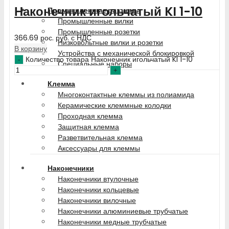
Наконечник игольчатый KI 1-10
Промышленные разъемы
Промышленные вилки
Промышленные розетки
366.69
рос. руб.
с НДС
Низковольтные вилки и розетки
В корзину
Устройства с механической блокировкой
Количество товара Наконечник игольчатый KI 1-10
Специальные наборы
Клемма
Многоконтактные клеммы из полиамида
Керамические клеммные колодки
Проходная клемма
Защитная клемма
Разветвительная клемма
Аксессуары для клеммы
Наконечники
Наконечники втулочные
Наконечники кольцевые
Наконечники вилочные
Наконечники алюминиевые трубчатые
Наконечники медные трубчатые