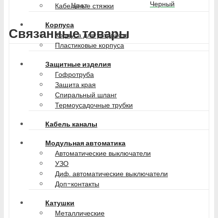
Черный
Цвет
Кабельные стяжки
Корпуса
Связанные товары
Корпуса для устройств
Пластиковые корпуса
Защитные изделия
Гофротруба
Защита края
Спиральный шланг
Термоусадочные трубки
Кабель каналы
Модульная автоматика
Автоматические выключатели
УЗО
Диф. автоматические выключатели
Доп-контакты
Катушки
Металлические