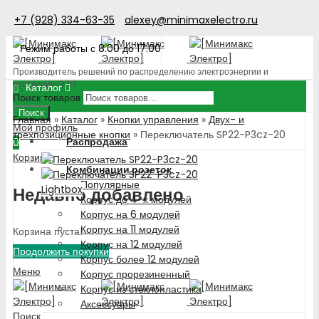
+7 (928) 334-63-35
alexey@minimaxelectro.ru
Режим работы с 8.00 до 17.00
Производитель решений по распределению электроэнергии и
поставщик ЭТП
Каталог
Поиск товаров
Поиск
Главная
»
Каталог
»
Кнопки управления
»
Двух- и
Мой профиль
трехпозиционные кнопки
»
Переключатель SP22-P3cz-20
Распродажа
0
Корзина
Комбинации розеток
Популярные
Lightbox
Недавно добавлено
Корпус до 4-х модулей
Корпус на 6 модулей
Корпус на 11 модулей
Корзина пуста!
Корпус на 12 модулей
Продолжить покупки
Корпус более 12 модулей
Меню
Корпус прорезиненный
Корпус из стеклопластика
Аксессуары
Поиск