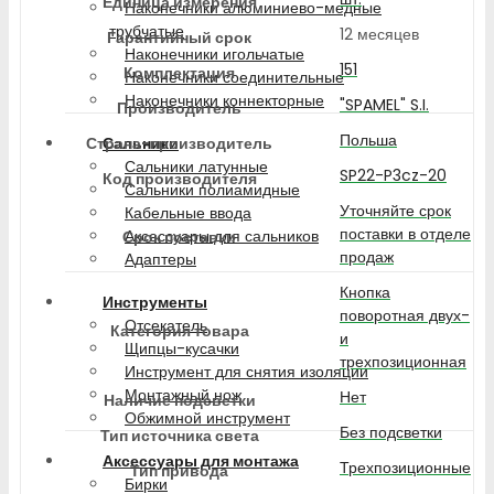
Единица измерения
Наконечники алюминиево-медные
трубчатые
12 месяцев
Гарантийный срок
Наконечники игольчатые
151
Комплектация
Наконечники соединительные
Наконечники коннекторные
"SPAMEL" S.I.
Производитель
Польша
Страна-производитель
Сальники
Сальники латунные
SP22-P3cz-20
Код производителя
Сальники полиамидные
Уточняйте срок
Кабельные ввода
поставки в отделе
Аксессуары для сальников
Срок поставки
продаж
Адаптеры
Кнопка
Инструменты
поворотная двух-
Отсекатель
Категория товара
и
Щипцы-кусачки
трехпозиционная
Инструмент для снятия изоляции
Монтажный нож
Нет
Наличие подсветки
Обжимной инструмент
Без подсветки
Тип источника света
Аксессуары для монтажа
Трехпозиционные
Тип привода
Бирки