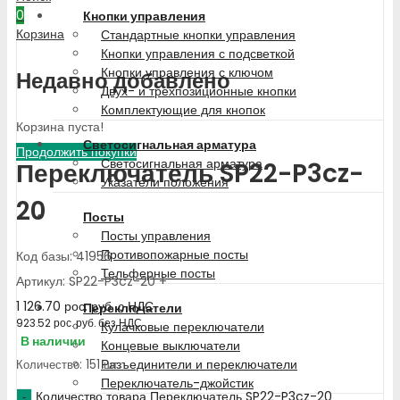
0
Кнопки управления
Корзина
Стандартные кнопки управления
Кнопки управления с подсветкой
Кнопки управления с ключом
Недавно добавлено
Двух- и трехпозиционные кнопки
Комплектующие для кнопок
Корзина пуста!
Светосигнальная арматура
Продолжить покупки
Светосигнальная арматура
Переключатель SP22-P3cz-
Указатели положения
20
Посты
Посты управления
Противопожарные посты
Код базы: 41956
Тельферные посты
Артикул: SP22-P3cz-20 +
1 126.70
рос. руб.
с НДС
Переключатели
923.52
рос. руб.
без НДС
Кулачковые переключатели
В наличии
Концевые выключатели
Разъединители и переключатели
Количество: 151 шт.
Переключатель-джойстик
Количество товара Переключатель SP22-P3cz-20