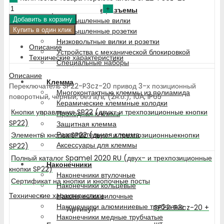
Промышленные разъемы
Добавить в корзину
Промышленные вилки
Купить в один клик
Промышленные розетки
Низковольтные вилки и розетки
Описание
Устройства с механической блокировкой
Технические характеристики
Специальные наборы
Описание
Клемма
Переключатель SP22-P3cz-20 привод 3-х позиционный
Многоконтактные клеммы из полиамида
поворотный, чёрный, без а/в, (2н.о.), 10А, IP65
Керамические клеммные колодки
Кнопки управления SP22 (двух- и трехпозиционные кнопки
Проходная клемма
SP22)
Защитная клемма
Разветвительная клемма
Элементы кнопок SP22 (двух- и трехпозиционныекнопки
Аксессуары для клеммы
SP22)
Полный каталог Spamel 2020 RU (двух- и трехпозиционные
Наконечники
кнопки SP22)
Наконечники втулочные
Сертификат на кнопки и кнопочные посты
Наконечники кольцевые
Технические характеристики
Наконечники вилочные
Наконечники алюминиевые трубчатые
SP22-P3cz-20 +
Артикул
Наконечники медные трубчатые
шт.