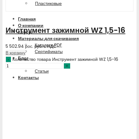
Пластиковые
Главная
О компании
Инструмент зажимной WZ 1,5-16
Кейсы
Материалы для скачивания
Каталоги PDF
5 502.94
рос. руб.
с НДС
Сертификаты
В корзину
Блог
Количество товара Инструмент зажимной WZ 1,5-16
Новости
Статьи
Контакты