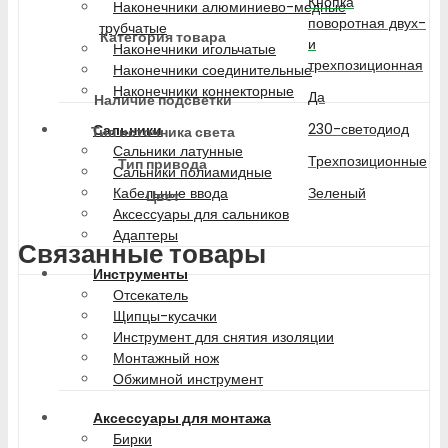
Кнопка
Наконечники алюминиево-медные
поворотная двух-
трубчатые
Категория товара
и
Наконечники игольчатые
трехпозиционная
Наконечники соединительные
Наконечники коннекторные
Да
Наличие подсветки
230-светодиод
Сальники
Тип источника света
Сальники латунные
Трехпозиционные
Тип привода
Сальники полиамидные
Зеленый
Кабельные ввода
Цвет
Аксессуары для сальников
Адаптеры
Связанные товары
Инструменты
Отсекатель
Щипцы-кусачки
Инструмент для снятия изоляции
Монтажный нож
Обжимной инструмент
Аксессуары для монтажа
Бирки