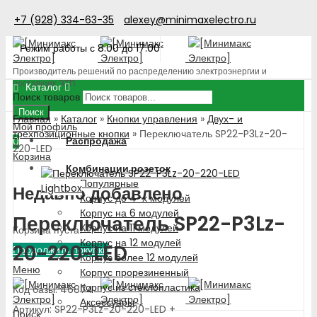
+7 (928) 334-63-35
alexey@minimaxelectro.ru
Режим работы с 8.00 до 17.00
Производитель решений по распределению электроэнергии и
поставщик ЭТП
Каталог
Поиск товаров
Поиск
Главная
»
Каталог
»
Кнопки управления
»
Двух- и
Мой профиль
трехпозиционные кнопки
»
Переключатель SP22-P3Lz-20-
Распродажа
0
220-LED
Корзина
Комбинации розеток
Популярные
Lightbox
Недавно добавлено
Корпус до 4-х модулей
Корпус на 6 модулей
Переключатель SP22-P3Lz-
Корпус на 11 модулей
Корзина пуста!
Корпус на 12 модулей
20-220-LED
Продолжить покупки
Корпус более 12 модулей
Меню
Корпус прорезиненный
Корпус из стеклопластика
Код базы: 46874
Аксессуары
Артикул: SP22-P3Lz-20-220-LED +
Поиск