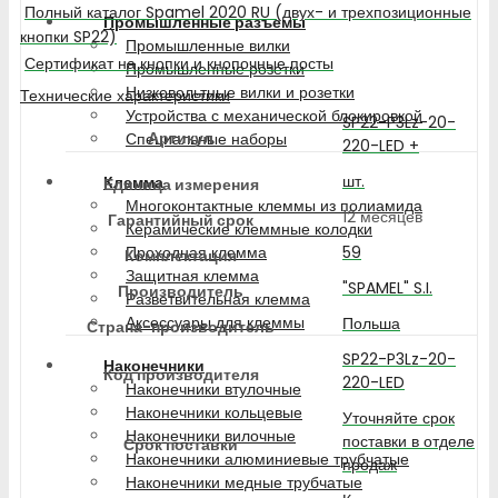
Полный каталог Spamel 2020 RU (двух- и трехпозиционные
Промышленные разъемы
кнопки SP22)
Промышленные вилки
Сертификат на кнопки и кнопочные посты
Промышленные розетки
Низковольтные вилки и розетки
Технические характеристики
Устройства с механической блокировкой
SP22-P3Lz-20-
Артикул
Специальные наборы
220-LED +
шт.
Клемма
Единица измерения
Многоконтактные клеммы из полиамида
12 месяцев
Гарантийный срок
Керамические клеммные колодки
59
Проходная клемма
Комплектация
Защитная клемма
"SPAMEL" S.I.
Производитель
Разветвительная клемма
Аксессуары для клеммы
Польша
Страна-производитель
SP22-P3Lz-20-
Наконечники
Код производителя
220-LED
Наконечники втулочные
Наконечники кольцевые
Уточняйте срок
Наконечники вилочные
поставки в отделе
Срок поставки
Наконечники алюминиевые трубчатые
продаж
Наконечники медные трубчатые