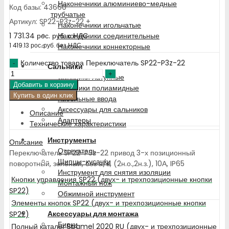
Наконечники алюминиево-медные
Код базы: 43660
трубчатые
Артикул: SP22-P3z-22 +
Наконечники игольчатые
1 731.34
рос. руб.
с НДС
Наконечники соединительные
1 419.13
рос. руб.
без НДС
Наконечники коннекторные
Количество товара Переключатель SP22-P3z-22
Сальники
Сальники латунные
Добавить в корзину
Сальники полиамидные
Купить в один клик
Кабельные ввода
Аксессуары для сальников
Описание
Адаптеры
Технические характеристики
Инструменты
Описание
Отсекатель
Переключатель SP22-P3z-22 привод 3-х позиционный
Щипцы-кусачки
поворотный, зелёный, без а/в, (2н.о.,2н.з.), 10А, IP65
Инструмент для снятия изоляции
Кнопки управления SP22 (двух- и трехпозиционные кнопки
Монтажный нож
SP22)
Обжимной инструмент
Элементы кнопок SP22 (двух- и трехпозиционные кнопки
Аксессуары для монтажа
SP22)
Бирки
Полный каталог Spamel 2020 RU (двух- и трехпозиционные