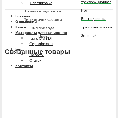
трехпозиционная
Пластиковые
Нет
Наличие подсветки
Главная
Без подсветки
Тип источника света
О компании
Трехпозиционные
Кейсы
Тип привода
Материалы для скачивания
Зеленый
Цвет
Каталоги PDF
Сертификаты
Блог
Связанные товары
Новости
Статьи
Контакты