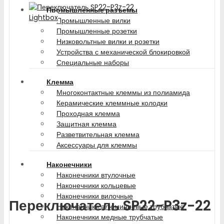
Промышленные разъемы
Lightbox
Промышленные вилки
Промышленные розетки
Низковольтные вилки и розетки
Устройства с механической блокировкой
Специальные наборы
Клемма
Многоконтактные клеммы из полиамида
Керамические клеммные колодки
Проходная клемма
Защитная клемма
Разветвительная клемма
Аксессуары для клеммы
Наконечники
Наконечники втулочные
Наконечники кольцевые
Наконечники вилочные
Переключатель SP22-P3z-22
Наконечники алюминиевые трубчатые
Наконечники медные трубчатые