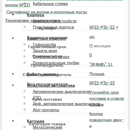
Кабельные стяжки
кнопки SP22)
Сертификат на кнопки и кнопочные посты
Корпуса
Технические характеристики
Корпуса для устройств
Пластиковые корпуса
SP22-P3z-22 +
Артикул
шт.
Единица измерения
Защитные изделия
Гофротруба
12 месяцев
Гарантийный срок
Защита края
0
Комплектация
Спиральный шланг
Термоусадочные трубки
"SPAMEL" S.I.
Производитель
Польша
Кабель каналы
Страна-производитель
SP22-P3z-22
Код производителя
Модульная автоматика
Автоматические выключатели
Уточняйте срок
УЗО
поставки в отделе
Срок поставки
Диф. автоматические выключатели
продаж
Доп-контакты
Кнопка
поворотная двух-
Катушки
Категория товара
и
Металлические