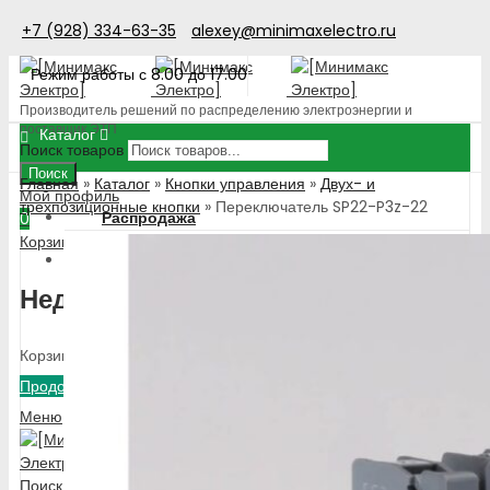
+7 (928) 334-63-35
alexey@minimaxelectro.ru
Режим работы с 8.00 до 17.00
Производитель решений по распределению электроэнергии и
поставщик ЭТП
Каталог
Поиск товаров
Поиск
Главная
»
Каталог
»
Кнопки управления
»
Двух- и
Мой профиль
трехпозиционные кнопки
»
Переключатель SP22-P3z-22
Распродажа
0
Корзина
Комбинации розеток
Популярные
Недавно добавлено
Корпус до 4-х модулей
Корпус на 6 модулей
Корпус на 11 модулей
Корзина пуста!
Корпус на 12 модулей
Продолжить покупки
Корпус более 12 модулей
Меню
Корпус прорезиненный
Корпус из стеклопластика
Аксессуары
Поиск