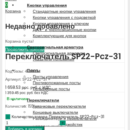
0
Кнопки управления
Корзина
Стандартные кнопки управления
Кнопки управления с подсветкой
Кнопки управления с ключом
Недавно добавлено
Двух- и трехпозиционные кнопки
Комплектующие для кнопок
Корзина пуста!
Светосигнальная арматура
Продолжить покупки
Светосигнальная арматура
Переключатель SP22-Pcz-31
Указатели положения
Посты
Код базы: 44869
Посты управления
Артикул: SP22-Pcz-31 +
Противопожарные посты
1 658.53
рос. руб.
с НДС
Тельферные посты
1 359.45
рос. руб.
без НДС
В наличии
Переключатели
Кулачковые переключатели
Количество: 155 шт.
Концевые выключатели
Количество товара Переключатель SP22-Pcz-31
Разъединители и переключатели
Переключатель-джойстик
Добавить в корзину