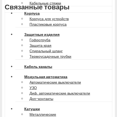
Кабельные стяжки
Связанные товары
Корпуса
Корпуса для устройств
Пластиковые корпуса
Защитные изделия
Гофротруба
Защита края
Спиральный шланг
Термоусадочные трубки
Кабель каналы
Модульная автоматика
Автоматические выключатели
УЗО
Диф. автоматические выключатели
Доп-контакты
Катушки
Металлические