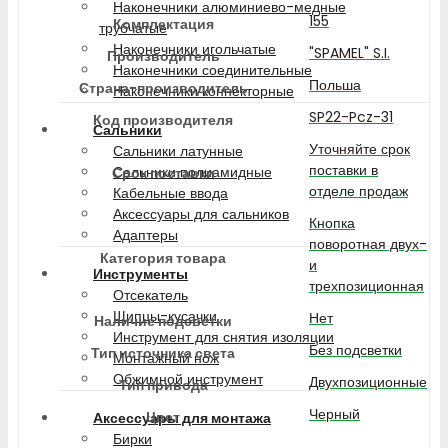
Наконечники алюминиево-медные
155
Комплектация
трубчатые
Наконечники игольчатые
"SPAMEL" S.I.
Производитель
Наконечники соединительные
Польша
Страна-производитель
Наконечники коннекторные
SP22-Pcz-31
Код производителя
Сальники
Уточняйте срок
Сальники латунные
поставки в
Сальники полиамидные
Срок поставки
отделе продаж
Кабельные ввода
Аксессуары для сальников
Кнопка
Адаптеры
поворотная двух-
Категория товара
и
Инструменты
трехпозиционная
Отсекатель
Щипцы-кусачки
Нет
Наличие подсветки
Инструмент для снятия изоляции
Без подсветки
Тип источника света
Монтажный нож
Обжимной инструмент
Двухпозиционные
Тип привода
Черный
Цвет
Аксессуары для монтажа
Бирки