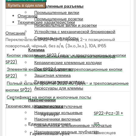
Купить в один клик
Промышленные разъемы
Промышленные вилки
Описание
Промышленные розетки
Технические характеристики
Низковольтные вилки и розетки
Устройства с механической блокировкой
Описание
Специальные наборы
Переключатель SP22-Pcz-31 привод 2-х позиционный
поворотный, чёрный, без а/в, (3н.о.,1н.з.), 10А, IP65
Клемма
Кнопки управления SP22 (двух- и трехпозиционные кнопки
Многоконтактные клеммы из полиамида
SP22)
Керамические клеммные колодки
Проходная клемма
Элементы кнопок SP22 (двух- и трехпозиционные кнопки
Защитная клемма
SP22)
Разветвительная клемма
Полный каталог Spamel 2020 RU (двух- и трехпозиционные
Аксессуары для клеммы
кнопки SP22)
Сертификат на кнопки и кнопочные посты
Наконечники
Технические характеристики
Наконечники втулочные
Наконечники кольцевые
SP22-Pcz-31 +
Артикул
Наконечники вилочные
шт.
Единица измерения
Наконечники алюминиевые трубчатые
Наконечники медные трубчатые
12 месяцев
Гарантийный срок