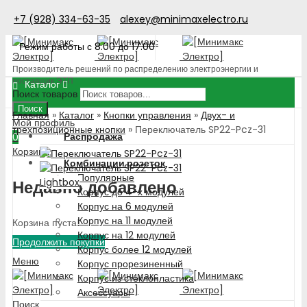
+7 (928) 334-63-35
alexey@minimaxelectro.ru
Режим работы с 8.00 до 17.00
Производитель решений по распределению электроэнергии и
поставщик ЭТП
Каталог
Поиск товаров
Поиск
Главная
»
Каталог
»
Кнопки управления
»
Двух- и
Мой профиль
трехпозиционные кнопки
»
Переключатель SP22-Pcz-31
Распродажа
0
Корзина
Комбинации розеток
Популярные
Lightbox
Недавно добавлено
Корпус до 4-х модулей
Корпус на 6 модулей
Корпус на 11 модулей
Корзина пуста!
Корпус на 12 модулей
Продолжить покупки
Корпус более 12 модулей
Меню
Корпус прорезиненный
Корпус из стеклопластика
Аксессуары
Поиск