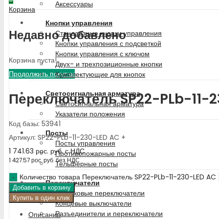
Аксессуары
Корзина
Кнопки управления
Недавно добавлено
Стандартные кнопки управления
Кнопки управления с подсветкой
Кнопки управления с ключом
Корзина пуста!
Двух- и трехпозиционные кнопки
Продолжить покупки
Комплектующие для кнопок
Светосигнальная арматура
Переключатель SP22-PLb-11-2
Светосигнальная арматура
Указатели положения
Код базы: 53941
Посты
Артикул: SP22-PLb-11-230-LED AC +
Посты управления
1 741.63
рос. руб.
с НДС
Противопожарные посты
1 427.57
рос. руб.
без НДС
Тельферные посты
Количество товара Переключатель SP22-PLb-11-230-LED AC
Переключатели
Добавить в корзину
Кулачковые переключатели
Купить в один клик
Концевые выключатели
Разъединители и переключатели
Описание