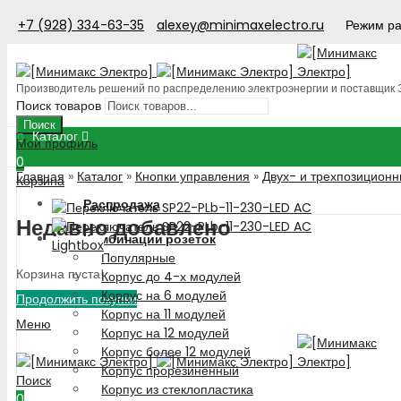
+7 (928) 334-63-35
alexey@minimaxelectro.ru
Режим ра
Производитель решений по распределению электроэнергии и поставщик
Поиск товаров
Поиск
Каталог
Мой профиль
0
Главная
»
Каталог
»
Кнопки управления
»
Двух- и трехпозиционн
Корзина
Распродажа
Недавно добавлено
Комбинации розеток
Lightbox
Популярные
Корзина пуста!
Корпус до 4-х модулей
Корпус на 6 модулей
Продолжить покупки
Корпус на 11 модулей
Меню
Корпус на 12 модулей
Корпус более 12 модулей
Корпус прорезиненный
Поиск
Корпус из стеклопластика
0