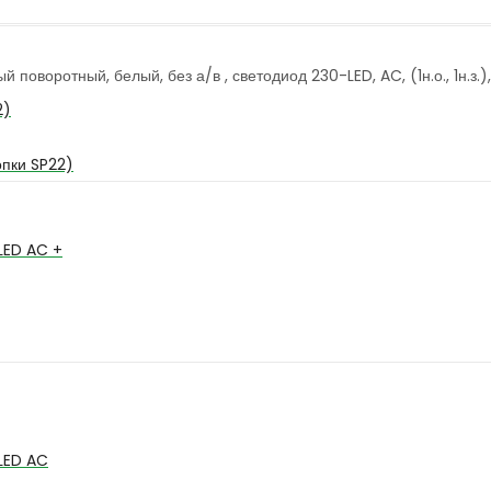
воротный, белый, без а/в , светодиод 230-LED, AC, (1н.о., 1н.з.), 
2)
опки SP22)
LED AC +
LED AC