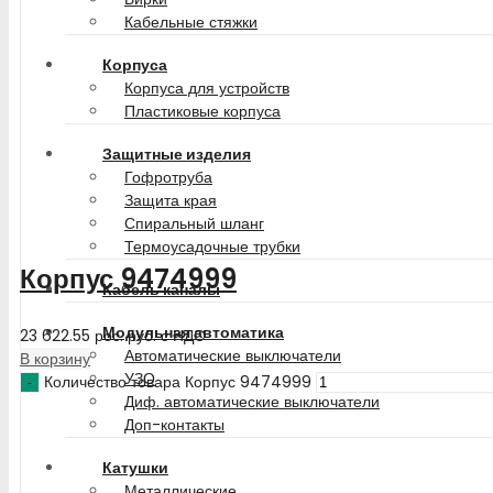
Кабельные стяжки
Корпуса
Корпуса для устройств
Пластиковые корпуса
Защитные изделия
Гофротруба
Защита края
Спиральный шланг
Термоусадочные трубки
Корпус 9474999
Кабель каналы
Модульная автоматика
23 622.55
рос. руб.
с НДС
Автоматические выключатели
В корзину
УЗО
Количество товара Корпус 9474999
Диф. автоматические выключатели
Доп-контакты
Катушки
Металлические