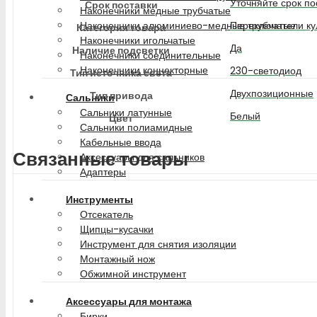
Уточняйте срок по
Срок поставки
Наконечники медные трубчатые
Переключатели ку
Наконечники алюминиево-медные трубчатые
Категория товара
Наконечники игольчатые
Да
Наличие подсветки
Наконечники соединительные
Наконечники коннекторные
230-светодиод
Тип источника света
Двухпозиционные
Тип привода
Сальники
Сальники латунные
Белый
Цвет
Сальники полиамидные
Кабельные ввода
Связанные товары
Аксессуары для сальников
Адаптеры
Инструменты
Отсекатель
Щипцы-кусачки
Инструмент для снятия изоляции
Монтажный нож
Обжимной инструмент
Аксессуары для монтажа
Бирки