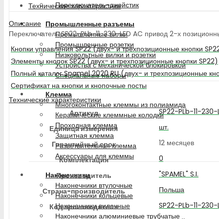
Переключатель-джойстик
Технические характеристики
Описание
Промышленные разъемы
Переключатель SP22-PLb-11-230-LED AC привод 2-х позиционный по
Промышленные вилки
Промышленные розетки
Кнопки управления SP22 (двух- и трехпозиционные кнопки SP2
Низковольтные вилки и розетки
Элементы кнопок SP22 (двух- и трехпозиционные кнопки SP22)
Устройства с механической блокировкой
Полный каталог Spamel 2020 RU (двух- и трехпозиционные кн
Специальные наборы
Сертификат на кнопки и кнопочные посты
Клемма
Технические характеристики
Многоконтактные клеммы из полиамида
SP22-PLb-11-230-
Артикул
Керамические клеммные колодки
Проходная клемма
шт.
Единица измерения
Защитная клемма
12 месяцев
Гарантийный срок
Разветвительная клемма
Аксессуары для клеммы
0
Комплектация
"SPAMEL" S.I.
Наконечники
Производитель
Наконечники втулочные
Польша
Страна-производитель
Наконечники кольцевые
SP22-PLb-11-230-
Наконечники вилочные
Код производителя
Наконечники алюминиевые трубчатые