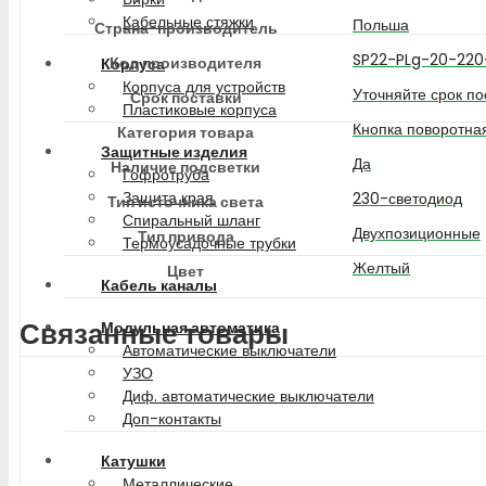
Кабельные стяжки
Польша
Страна-производитель
SP22-PLg-20-220
Код производителя
Корпуса
Корпуса для устройств
Уточняйте срок по
Срок поставки
Пластиковые корпуса
Кнопка поворотна
Категория товара
Защитные изделия
Да
Наличие подсветки
Гофротруба
Защита края
230-светодиод
Тип источника света
Спиральный шланг
Двухпозиционные
Тип привода
Термоусадочные трубки
Желтый
Цвет
Кабель каналы
Связанные товары
Модульная автоматика
Автоматические выключатели
УЗО
Диф. автоматические выключатели
Доп-контакты
Катушки
Металлические