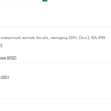
оротный, желтый, без а/в , светодиод 220V, (2н.о.), 10А, IP65
2)
опки SP22)
-LED+