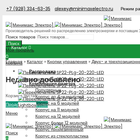
+7 (928) 334-63-35
alexey@minimaxelectro.ru
Режим ра
Производитель решений по распределению электроэнергии и поставщик
Поиск товаров
Поиск
Каталог
Мой профиль
0
Главная
»
Каталог
»
Кнопки управления
»
Двух- и трехпозиционн
Корзина
Распродажа
Недавно добавлено
Комбинации розеток
Популярные
Корзина пуста!
Корпус до 4-х модулей
Корпус на 6 модулей
Продолжить покупки
Lightbox
Корпус на 11 модулей
Меню
Корпус на 12 модулей
Корпус более 12 модулей
Корпус прорезиненный
Поиск
Корпус из стеклопластика
0