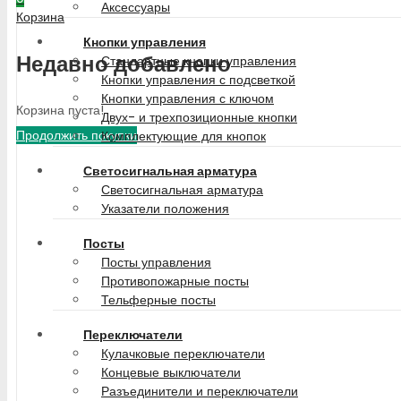
Аксессуары
Корзина
Кнопки управления
Недавно добавлено
Стандартные кнопки управления
Кнопки управления с подсветкой
Кнопки управления с ключом
Корзина пуста!
Двух- и трехпозиционные кнопки
Продолжить покупки
Комплектующие для кнопок
Светосигнальная арматура
Светосигнальная арматура
Указатели положения
Посты
Посты управления
Противопожарные посты
Тельферные посты
Переключатели
Кулачковые переключатели
Концевые выключатели
Разъединители и переключатели