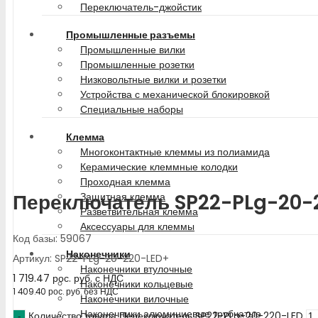
Переключатель-джойстик
Промышленные разъемы
Промышленные вилки
Промышленные розетки
Низковольтные вилки и розетки
Устройства с механической блокировкой
Специальные наборы
Клемма
Многоконтактные клеммы из полиамида
Керамические клеммные колодки
Проходная клемма
Переключатель SP22-PLg-20-
Защитная клемма
Разветвительная клемма
Аксессуары для клеммы
Код базы: 59067
Наконечники
Артикул: SP22-PLg-20-220-LED+
Наконечники втулочные
1 719.47
рос. руб.
с НДС
Наконечники кольцевые
1 409.40
рос. руб.
без НДС
Наконечники вилочные
Наконечники алюминиевые трубчатые
Количество товара Переключатель SP22-PLg-20-220-LED