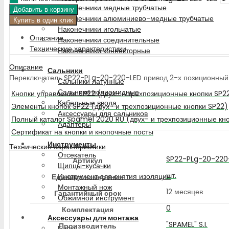
Наконечники медные трубчатые
Добавить в корзину
Наконечники алюминиево-медные трубчатые
Купить в один клик
Наконечники игольчатые
Описание
Наконечники соединительные
Технические характеристики
Наконечники коннекторные
Описание
Сальники
Переключатель SP22-PLg-20-220-LED привод 2-х позиционный пов
Сальники латунные
Сальники полиамидные
Кнопки управления SP22 (двух- и трехпозиционные кнопки SP2
Кабельные ввода
Элементы кнопок SP22 (двух- и трехпозиционные кнопки SP22)
Аксессуары для сальников
Полный каталог Spamel 2020 RU (двух- и трехпозиционные кн
Адаптеры
Сертификат на кнопки и кнопочные посты
Инструменты
Технические характеристики
Отсекатель
SP22-PLg-20-220
Артикул
Щипцы-кусачки
шт.
Инструмент для снятия изоляции
Единица измерения
Монтажный нож
12 месяцев
Гарантийный срок
Обжимной инструмент
0
Комплектация
Аксессуары для монтажа
"SPAMEL" S.I.
Производитель
Бирки