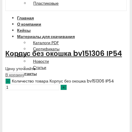
Пластиковые
Главная
О компании
Кейсы
Материалы для скачивания
Каталоги PDF
Сертификаты
Корпус без окошка bv151306 IP54
Блог
Новости
Статьи
Цену уточняйте
Контакты
В корзину
Количество товара Корпус без окошка bv151306 IP54