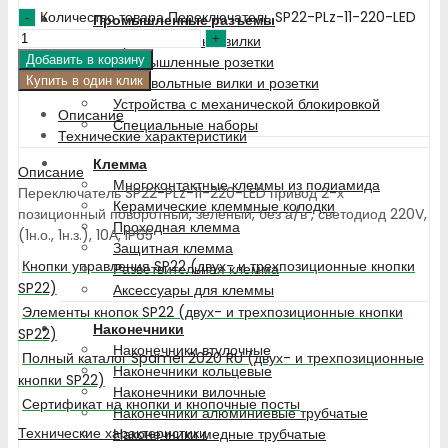
Количество товара Переключатель SP22-PLz-11-220-LED
Промышленные разъемы
Промышленные вилки
Добавить в корзину
Промышленные розетки
Купить в один клик
Низковольтные вилки и розетки
Устройства с механической блокировкой
Описание
Специальные наборы
Технические характеристики
Клемма
Описание
Многоконтактные клеммы из полиамида
Переключатель SP22-PLz-11-220-LED привод 2-х
Керамические клеммные колодки
позиционный поворотный, зелёный, без а/в , светодиод 220V,
Проходная клемма
(1н.о., 1н.з.), 10А, IP65
Защитная клемма
Кнопки управления SP22 (двух- и трехпозиционные кнопки
Разветвительная клемма
SP22)
Аксессуары для клеммы
Элементы кнопок SP22 (двух- и трехпозиционные кнопки
Наконечники
SP22)
Наконечники втулочные
Полный каталог Spamel 2020 RU (двух- и трехпозиционные
Наконечники кольцевые
кнопки SP22)
Наконечники вилочные
Сертификат на кнопки и кнопочные посты
Наконечники алюминиевые трубчатые
Технические характеристики
Наконечники медные трубчатые