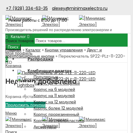
+7 (928) 334-63-35
alexey@minimaxelectro.ru
Режим работы с 8.00 до 17.00
Производитель решений по распределению электроэнергии и
поставщик ЭТП
Каталог
Поиск товаров
Поиск
Главная
»
Каталог
»
Кнопки управления
»
Двух- и
Мой профиль
трехпозиционные кнопки
»
Переключатель SP22-PLz-11-220-
Распродажа
0
LED
Корзина
Комбинации розеток
Популярные
Недавно добавлено
Корпус до 4-х модулей
Lightbox
Корпус на 6 модулей
Корпус на 11 модулей
Корзина пуста!
Корпус на 12 модулей
Продолжить покупки
Корпус более 12 модулей
Меню
Корпус прорезиненный
Корпус из стеклопластика
Аксессуары
Поиск