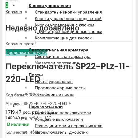
0
Кнопки управления
Корзина
Стандартные кнопки управления
Кнопки управления с подсветкой
Кнопки управления с ключом
Недавно добавлено
Двух- и трехпозиционные кнопки
Комплектующие для кнопок
Корзина пуста!
Светосигнальная арматура
Продолжить покупки
Светосигнальная арматура
Указатели положения
Переключатель SP22-PLz-11-
Посты
220-LED
Посты управления
Противопожарные посты
Тельферные посты
Код базы: 53853
Артикул: SP22-PLz-11-220-LED +
Переключатели
1 719.47
рос. руб.
с НДС
Кулачковые переключатели
1 409.40
рос. руб.
без НДС
Концевые выключатели
В наличии
Разъединители и переключатели
Переключатель-джойстик
Количество: 46 шт.