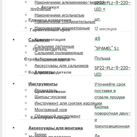
Наконечники алюминиево-медные
SP22-PLz-11-220-
Артикул
трубчатые
LED +
Наконечники игольчатые
шт.
Единица измерения
Наконечники соединительные
Наконечники коннекторные
12 месяцев
Гарантийный срок
46
Комплектация
Сальники
Сальники латунные
"SPAMEL" S.I.
Производитель
Сальники полиамидные
Польша
Страна-производитель
Кабельные ввода
Аксессуары для сальников
SP22-PLz-11-220-
Адаптеры
Код производителя
LED
Инструменты
Уточняйте срок
Отсекатель
поставки в
Срок поставки
Щипцы-кусачки
отделе продаж
Инструмент для снятия изоляции
Кнопка
Монтажный нож
поворотная двух-
Обжимной инструмент
Категория товара
и
трехпозиционная
Аксессуары для монтажа
Бирки
Да
Наличие подсветки