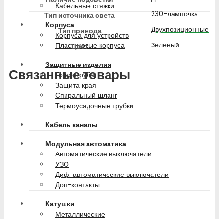
Кабельные стяжки
230-лампочка
Тип источника света
Корпуса
Двухпозиционные
Тип привода
Корпуса для устройств
Зеленый
Пластиковые корпуса
Цвет
Защитные изделия
Связанные товары
Гофротруба
Защита края
Спиральный шланг
Термоусадочные трубки
Кабель каналы
Модульная автоматика
Автоматические выключатели
УЗО
Диф. автоматические выключатели
Доп-контакты
Катушки
Металлические