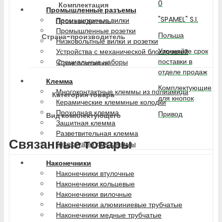
0
Комплектация
Промышленные разъемы
"SPAMEL" S.I.
Промышленные вилки
Производитель
Промышленные розетки
Польша
Страна-производитель
Низковольтные вилки и розетки
Уточняйте срок
Устройства с механической блокировкой
поставки в
Специальные наборы
Срок поставки
отделе продаж
Клемма
Комплектующие
Многоконтактные клеммы из полиамида
Категория товара
для кнопок
Керамические клеммные колодки
Проходная клемма
Привод
Вид комплектующего
Защитная клемма
Разветвительная клемма
Связанные товары
Аксессуары для клеммы
Наконечники
Наконечники втулочные
Наконечники кольцевые
Наконечники вилочные
Наконечники алюминиевые трубчатые
Наконечники медные трубчатые