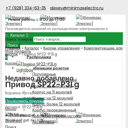
+7 (928) 334-63-35
alexey@minimaxelectro.ru
Режим работы с 8.00 до 17.00
Производитель решений по распределению электроэнергии и
поставщик ЭТП
Каталог
Поиск товаров
Поиск
Главная
»
Каталог
»
Кнопки управления
»
Комплектующие для
Мой профиль
кнопок
»
Привод SP22-P3Lg
Распродажа
0
Корзина
Комбинации розеток
Lightbox
Популярные
Недавно добавлено
Корпус до 4-х модулей
Привод SP22-P3Lg
Корпус на 6 модулей
Корпус на 11 модулей
Корзина пуста!
Корпус на 12 модулей
Код базы: 53100
Продолжить покупки
Корпус более 12 модулей
Артикул: SP22-P3Lg
Меню
Корпус прорезиненный
428.68
рос. руб.
с НДС
Корпус из стеклопластика
351.38
рос. руб.
без НДС
Аксессуары
Поиск