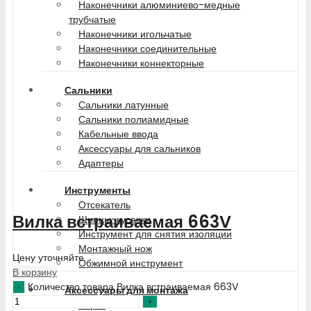
Наконечники алюминиево-медные
трубчатые
Наконечники игольчатые
Наконечники соединительные
Наконечники коннекторные
Сальники
Сальники латунные
Сальники полиамидные
Кабельные ввода
Аксессуары для сальников
Адаптеры
Инструменты
Отсекатель
Вилка встраиваемая 663V
Щипцы-кусачки
Инструмент для снятия изоляции
Монтажный нож
Цену уточняйте
Обжимной инструмент
В корзину
Количество товара Вилка встраиваемая 663V
Аксессуары для монтажа
Бирки