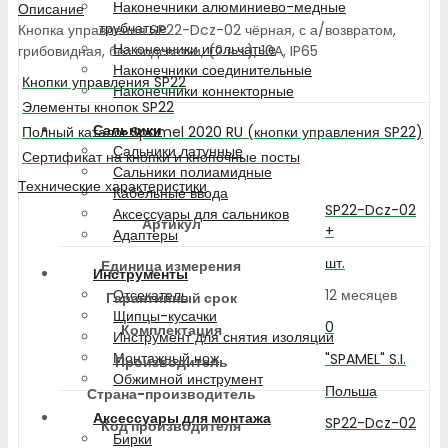
Наконечники алюминиево-медные
Описание
трубчатые
Кнопка управления SP22-Dcz-02 чёрная, с а/возвратом,
Наконечники игольчатые
грибовидная, без подсветки, (2 н.з.), 10А, IP65
Наконечники соединительные
Кнопки управления SP22
Наконечники коннекторные
Элементы кнопок SP22
Сальники
Полный каталог Spamel 2020 RU (кнопки управления SP22)
Сальники латунные
Сертификат на кнопки и кнопочные посты
Сальники полиамидные
Технические характеристики
Кабельные ввода
SP22-Dcz-02
Аксессуары для сальников
Артикул
+
Адаптеры
шт.
Единица измерения
Инструменты
12 месяцев
Отсекатель
Гарантийный срок
Щипцы-кусачки
0
Комплектация
Инструмент для снятия изоляции
Монтажный нож
"SPAMEL" S.I.
Производитель
Обжимной инструмент
Польша
Страна-производитель
Аксессуары для монтажа
SP22-Dcz-02
Код производителя
Бирки