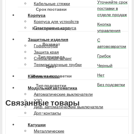
Уточняйте срок
Кабельные стяжки
поставки в
Срок поставки
отделе продаж
Корпуса
Корпуса для устройств
Кнопка
Пластиковые корпуса
Категория товара
управления
Защитные изделия
С
Возврат
Гофротруба
автовозвратом
Защита края
Грибок
Тип привода
Спиральный шланг
Термоусадочные трубки
Черный
Цвет
Нет
Наличие подсветки
Кабель каналы
Без подсветки
Тип подсветки
Модульная автоматика
Автоматические выключатели
УЗО
Связанные товары
Диф. автоматические выключатели
Доп-контакты
Катушки
Металлические