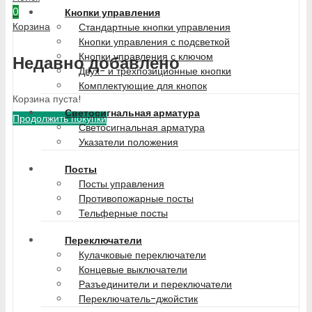
0
Кнопки управления
Корзина
Стандартные кнопки управления
Кнопки управления с подсветкой
Кнопки управления с ключом
Недавно добавлено
Двух- и трехпозиционные кнопки
Комплектующие для кнопок
Корзина пуста!
Светосигнальная арматура
Продолжить покупки
Светосигнальная арматура
Указатели положения
Посты
Посты управления
Противопожарные посты
Тельферные посты
Переключатели
Кулачковые переключатели
Концевые выключатели
Разъединители и переключатели
Переключатель-джойстик