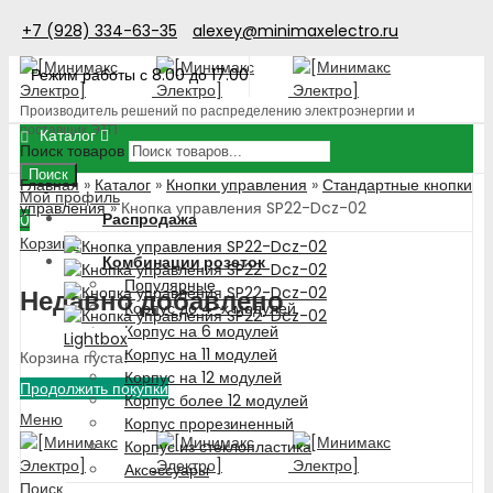
+7 (928) 334-63-35
alexey@minimaxelectro.ru
Режим работы с 8.00 до 17.00
Производитель решений по распределению электроэнергии и
поставщик ЭТП
Каталог
Поиск товаров
Поиск
Главная
»
Каталог
»
Кнопки управления
»
Стандартные кнопки
Мой профиль
управления
»
Кнопка управления SP22-Dcz-02
Распродажа
0
Корзина
Комбинации розеток
Популярные
Недавно добавлено
Корпус до 4-х модулей
Корпус на 6 модулей
Lightbox
Корпус на 11 модулей
Корзина пуста!
Корпус на 12 модулей
Продолжить покупки
Корпус более 12 модулей
Меню
Корпус прорезиненный
Корпус из стеклопластика
Аксессуары
Поиск