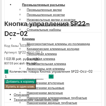
Промышленные разъемы
Промышленные вилки
Промышленные розетки
Низковольтные вилки и розетки
Кнопка управления SP22-
Устройства с механической блокировкой
Специальные наборы
Dcz-02
Клемма
Многоконтактные клеммы из полиамида
Код базы: 50300
Керамические клеммные колодки
Артикул: SP22-Dcz-02 +
Проходная клемма
Защитная клемма
1 021.18
рос. руб.
с НДС
Разветвительная клемма
837.03
рос. руб.
без НДС
Аксессуары для клеммы
Количество товара Кнопка управления SP22-Dcz-02
Наконечники
Добавить в корзину
Наконечники втулочные
Купить в один клик
Наконечники кольцевые
Наконечники вилочные
Описание
Наконечники алюминиевые трубчатые
Технические характеристики
Наконечники медные трубчатые