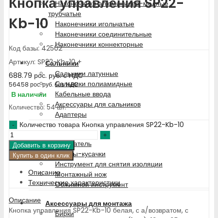
Кнопка управления SP22-
Наконечники алюминиево-медные
трубчатые
Kb-10
Наконечники игольчатые
Наконечники соединительные
Наконечники коннекторные
Код базы: 42502
Артикул: SP22-Kb-10 +
Сальники
Сальники латунные
688.79
рос. руб.
с НДС
Сальники полиамидные
564.58
рос. руб.
без НДС
Кабельные ввода
В наличии
Аксессуары для сальников
Количество: 54 шт.
Адаптеры
Количество товара Кнопка управления SP22-Kb-10
Инструменты
Отсекатель
Добавить в корзину
Щипцы-кусачки
Купить в один клик
Инструмент для снятия изоляции
Описание
Монтажный нож
Технические характеристики
Обжимной инструмент
Описание
Аксессуары для монтажа
Кнопка управления SP22-Kb-10 белая, с а/возвратом, с
Бирки