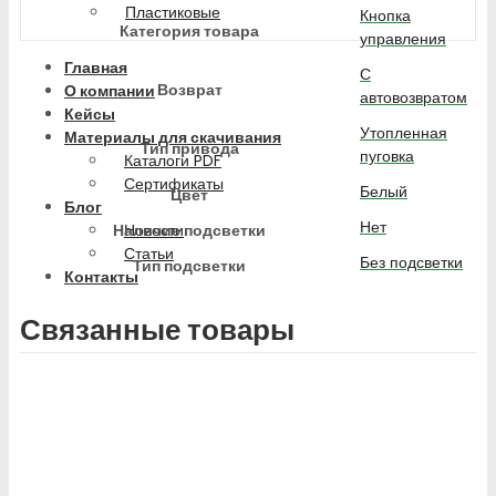
Пластиковые
Кнопка
Категория товара
управления
Главная
С
Возврат
О компании
автовозвратом
Кейсы
Утопленная
Материалы для скачивания
Тип привода
пуговка
Каталоги PDF
Сертификаты
Белый
Цвет
Блог
Нет
Наличие подсветки
Новости
Статьи
Без подсветки
Тип подсветки
Контакты
Связанные товары