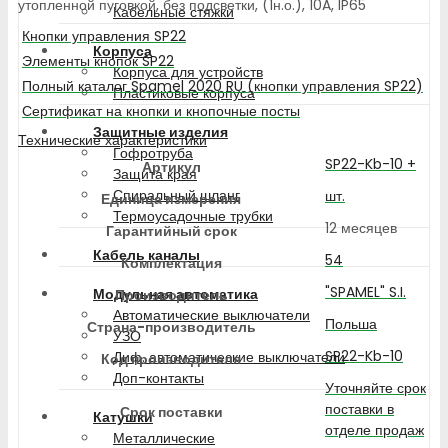
утопленной пуговкой, без подсветки, (1н.о.), 10A, IP65
Кабельные стяжки
Кнопки управления SP22
Корпуса
Элементы кнопок SP22
Корпуса для устройств
Полный каталог Spamel 2020 RU (кнопки управления SP22)
Пластиковые корпуса
Сертификат на кнопки и кнопочные посты
Защитные изделия
Технические характеристики
Гофротруба
SP22-Kb-10 +
Артикул
Защита края
Спиральный шланг
шт.
Единица измерения
Термоусадочные трубки
12 месяцев
Гарантийный срок
Кабель каналы
54
Комплектация
"SPAMEL" S.I.
Модульная автоматика
Производитель
Автоматические выключатели
Польша
Страна-производитель
УЗО
SP22-Kb-10
Диф. автоматические выключатели
Код производителя
Доп-контакты
Уточняйте срок
поставки в
Срок поставки
Катушки
отделе продаж
Металлические