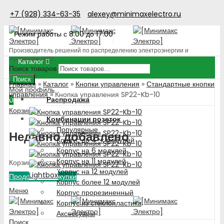
+7 (928) 334-63-35
alexey@minimaxelectro.ru
Режим работы с 8.00 до 17.00
Производитель решений по распределению электроэнергии и
поставщик ЭТП
Каталог
Поиск товаров
Поиск
Главная
»
Каталог
»
Кнопки управления
»
Стандартные кнопки
Мой профиль
управления
»
Кнопка управления SP22-Kb-10
Распродажа
0
Корзина
Комбинации розеток
Популярные
Недавно добавлено
Корпус до 4-х модулей
Корпус на 6 модулей
Корпус на 11 модулей
Корзина пуста!
Корпус на 12 модулей
Lightbox
Продолжить покупки
Корпус более 12 модулей
Меню
Корпус прорезиненный
Корпус из стеклопластика
Аксессуары
Поиск