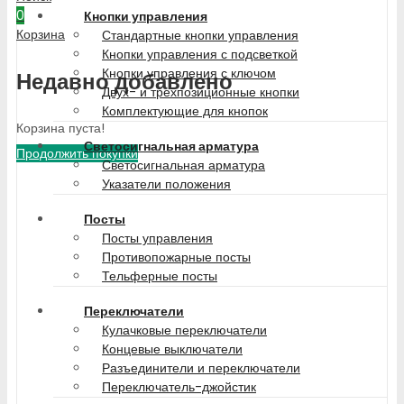
0
Кнопки управления
Корзина
Стандартные кнопки управления
Кнопки управления с подсветкой
Кнопки управления с ключом
Недавно добавлено
Двух- и трехпозиционные кнопки
Комплектующие для кнопок
Корзина пуста!
Светосигнальная арматура
Продолжить покупки
Светосигнальная арматура
Указатели положения
Посты
Посты управления
Противопожарные посты
Тельферные посты
Переключатели
Кулачковые переключатели
Концевые выключатели
Разъединители и переключатели
Переключатель-джойстик