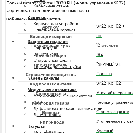
Полный каталог Spamel 2020 RU (кнопки управления SP22)
Кабельные стяжки
Сертификат на кнопки и кнопочные посты
Корпуса
Технические характеристики
Корпуса для устройств
SP22-Kc-02 +
Артикул
Пластиковые корпуса
шт.
Единица измерения
Защитные изделия
12 месяцев
Гарантийный срок
Гофротруба
Защита края
194
Комплектация
Спиральный шланг
"SPAMEL" S.I.
Производитель
Термоусадочные трубки
Польша
Страна-производитель
Кабель каналы
SP22-Kc-02
Код производителя
Модульная автоматика
Уточняйте срок по
Срок поставки
Автоматические выключатели
Кнопка управлени
УЗО
Категория товара
Диф. автоматические выключатели
С автовозвратом
Возврат
Доп-контакты
Утопленная пугов
Тип привода
Катушки
Красный
Цвет
Металлические