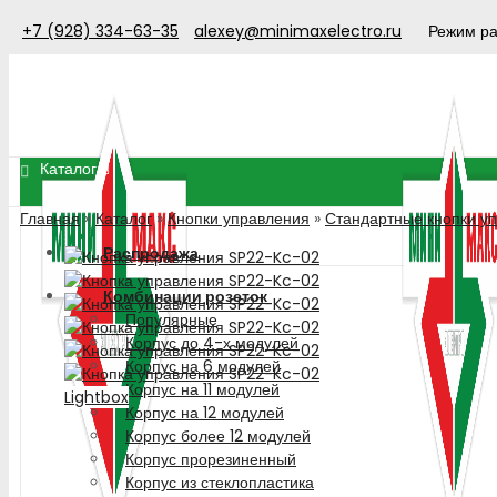
+7 (928) 334-63-35
alexey@minimaxelectro.ru
Режим ра
Каталог
Главная
»
Каталог
»
Кнопки управления
»
Стандартные кнопки у
Распродажа
Комбинации розеток
Популярные
Корпус до 4-х модулей
Корпус на 6 модулей
Корпус на 11 модулей
Lightbox
Корпус на 12 модулей
Корпус более 12 модулей
Корпус прорезиненный
Корпус из стеклопластика