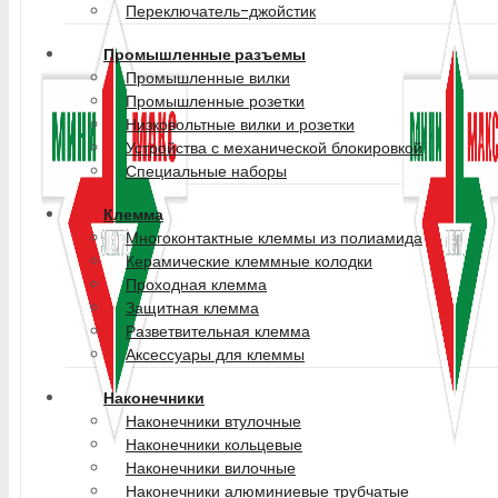
Переключатель-джойстик
Промышленные разъемы
Промышленные вилки
Промышленные розетки
Низковольтные вилки и розетки
Устройства с механической блокировкой
Специальные наборы
Клемма
Многоконтактные клеммы из полиамида
Керамические клеммные колодки
Проходная клемма
Защитная клемма
Разветвительная клемма
Аксессуары для клеммы
Наконечники
Наконечники втулочные
Наконечники кольцевые
Наконечники вилочные
Наконечники алюминиевые трубчатые