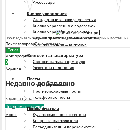
Аксессуары
Кнопки управления
Стандартные кнопки управления
Кнопки управления с подсветкой
Кнопки управления с ключом
Двух- и трехпозиционные кнопки
Производитель решений по распределению электроэнергии и поставщик
Поиск товаров
Комплектующие для кнопок
Поиск
Светосигнальная арматура
Мой профиль
Светосигнальная арматура
0
Указатели положения
Корзина
Посты
Недавно добавлено
Посты управления
Противопожарные посты
Тельферные посты
Корзина пуста!
Продолжить покупки
Переключатели
Меню
Кулачковые переключатели
Концевые выключатели
Разъединители и переключатели