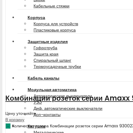
Кабельные стяжки
Корпуса
Корпуса для устройств
Пластиковые корпуса
Защитные изделия
Гофротруба
Защита края
Спиральный шланг
Термоусадочные трубки
Кабель каналы
Модульная автоматика
Автоматические выключатели
Комбинации розеток серии Amaxx 
УЗО
Диф. автоматические выключатели
Цену уточняйте
Доп-контакты
В корзину
Количество товара Комбинации розеток серии Amaxx 93002
Катушки
Металлические