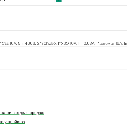
 16А, 5п, 400В, 2*Schuko, 1*УЗО 16А, 1п, 0,03А, 1*автомат 16А, 1п,
ставки в отделе продаж
е устройства