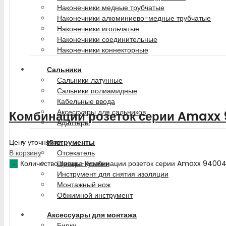
Наконечники медные трубчатые
Наконечники алюминиево-медные трубчатые
Наконечники игольчатые
Наконечники соединительные
Наконечники коннекторные
Сальники
Сальники латунные
Сальники полиамидные
Кабельные ввода
Аксессуары для сальников
Комбинации розеток серии Amaxx
Адаптеры
Цену уточняйте
Инструменты
В корзину
Отсекатель
Количество товара Комбинации розеток серии Amaxx 9400
Щипцы-кусачки
Инструмент для снятия изоляции
Монтажный нож
Обжимной инструмент
Аксессуары для монтажа
Бирки