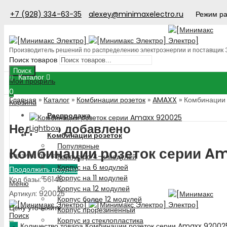
+7 (928) 334-63-35
alexey@minimaxelectro.ru
Режим ра
Производитель решений по распределению электроэнергии и поставщик
Поиск товаров
Поиск
Каталог
Мой профиль
0
Главная
»
Каталог
»
Комбинации розеток
»
AMAXX
»
Комбинации 
Корзина
Распродажа
Недавно добавлено
Lightbox
Комбинации розеток
Популярные
Комбинации розеток серии A
Корзина пуста!
Корпус до 4-х модулей
Корпус на 6 модулей
Продолжить покупки
Корпус на 11 модулей
Код базы: 56146
Меню
Корпус на 12 модулей
Артикул: 920025
Корпус более 12 модулей
Цену уточняйте
Корпус прорезиненный
Поиск
Корпус из стеклопластика
Количество товара Комбинации розеток серии Amaxx 92002
0