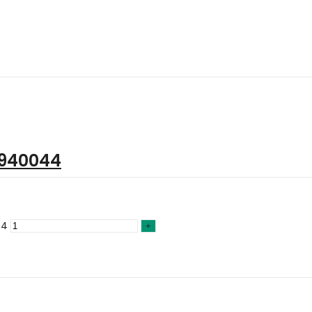
 940044
44