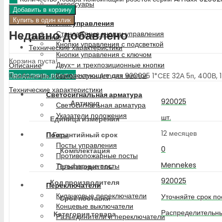
Аксессуары
Корзина
Добавить в корзину
Купить в один клик
Кнопки управления
Недавно добавлено
Стандартные кнопки управления
Описание
Кнопки управления с подсветкой
Технические характеристики
Кнопки управления с ключом
Корзина пуста!
Двух- и трехпозиционные кнопки
Описание
Продолжить покупки
Комплектующие для кнопок
Комбинации розеток серии Amaxx 920025 1*CEE 32А 5п, 400В, 1*CEE
Технические характеристики
Светосигнальная арматура
920025
Артикул
Светосигнальная арматура
Указатели положения
шт.
Единица измерения
12 месяцев
Гарантийный срок
Посты
Посты управления
0
Комплектация
Противопожарные посты
Mennekes
Тельферные посты
Производитель
920025
Код производителя
Переключатели
Кулачковые переключатели
Уточняйте срок по
Срок поставки
Концевые выключатели
Распределительны
Категория товара
Разъединители и переключатели