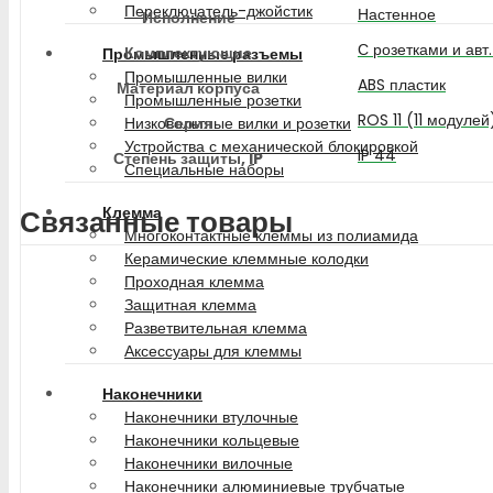
Переключатель-джойстик
Настенное
Исполнение
С розетками и авт
Комплектующие
Промышленные разъемы
Промышленные вилки
ABS пластик
Материал корпуса
Промышленные розетки
ROS 11 (11 модулей
Серия
Низковольтные вилки и розетки
Устройства с механической блокировкой
IP 44
Степень защиты, IP
Специальные наборы
Клемма
Связанные товары
Многоконтактные клеммы из полиамида
Керамические клеммные колодки
Проходная клемма
Защитная клемма
Разветвительная клемма
Аксессуары для клеммы
Наконечники
Наконечники втулочные
Наконечники кольцевые
Наконечники вилочные
Наконечники алюминиевые трубчатые