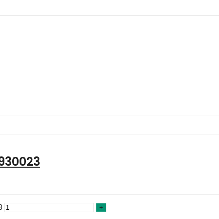
930023
3