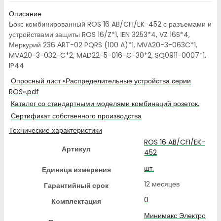
Описание
Бокс комбинированный ROS 16 AB/CFI/EK-452 с разъемами и
устройствами защиты ROS 16/Z*1, IEN 3253*4, VZ 16S*4,
Меркурий 236 АRT-02 PQRS (100 A)*1, MVA20-3-063C*1,
MVA20-3-032-C*2, MAD22-5-016-C-30*2, SQ0911-0007*1,
IP44
Опросный лист «Распределительные устройства серии
ROS».pdf
Каталог со стандартными моделями комбинаций розеток.
Сертификат собственного производства
Технические характеристики
ROS 16 AB/CFI/EK-
Артикул
452
шт.
Единица измерения
12 месяцев
Гарантийный срок
0
Комплектация
Минимакс Электро