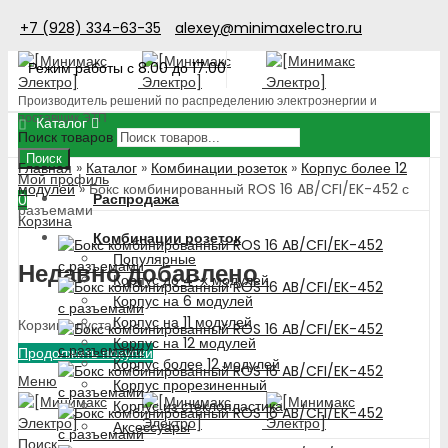
+7 (928) 334-63-35
alexey@minimaxelectro.ru
Режим работы с 8.00 до 17.00
Производитель решений по распределению электроэнергии и
поставщик ЭТП
Каталог
Поиск товаров
Поиск
Главная
»
Каталог
»
Комбинации розеток
»
Корпус более 12
Мой профиль
модулей
»
Бокс комбинированный ROS 16 AB/CFI/EK-452 с
Распродажа
0
разъемами
Корзина
Комбинации розеток
Популярные
Недавно добавлено
Корпус до 4-х модулей
Корпус на 6 модулей
Корпус на 11 модулей
Корзина пуста!
Корпус на 12 модулей
Продолжить покупки
Корпус более 12 модулей
Меню
Корпус прорезиненный
Корпус из стеклопластика
Аксессуары
Поиск