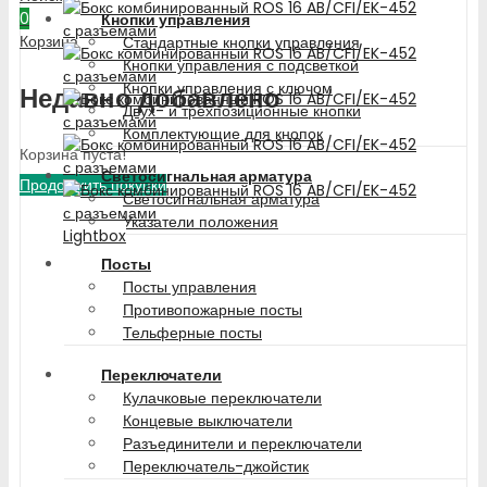
0
Кнопки управления
Корзина
Стандартные кнопки управления
Кнопки управления с подсветкой
Кнопки управления с ключом
Недавно добавлено
Двух- и трехпозиционные кнопки
Комплектующие для кнопок
Корзина пуста!
Светосигнальная арматура
Продолжить покупки
Светосигнальная арматура
Указатели положения
Lightbox
Посты
Посты управления
Противопожарные посты
Тельферные посты
Переключатели
Кулачковые переключатели
Концевые выключатели
Разъединители и переключатели
Переключатель-джойстик