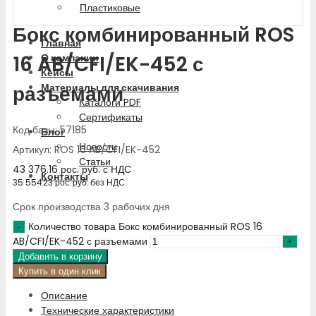
Пластиковые
Бокс комбинированный ROS
Главная
16 AB/CFI/EK-452 с
О компании
Кейсы
разъемами
Материалы для скачивания
Каталоги PDF
Сертификаты
Код базы: 57185
Блог
Новости
Артикул: ROS 16 AB/CFI/EK-452
Статьи
43 376.16
рос. руб.
с НДС
Контакты
35 554.23
рос. руб.
без НДС
Срок производства 3 рабочих дня
Количество товара Бокс комбинированный ROS 16
AB/CFI/EK-452 с разъемами
Добавить в корзину
Купить в один клик
Описание
Технические характеристики