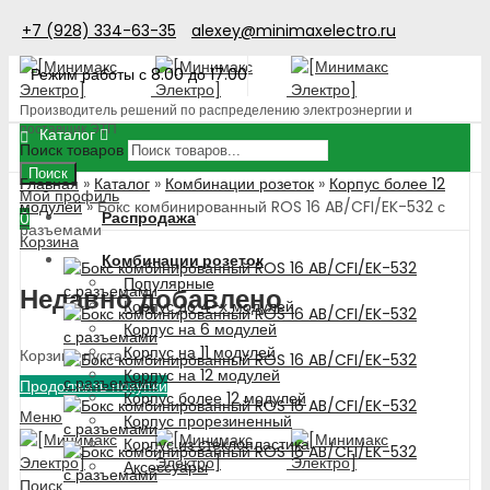
+7 (928) 334-63-35
alexey@minimaxelectro.ru
Режим работы с 8.00 до 17.00
Производитель решений по распределению электроэнергии и
поставщик ЭТП
Каталог
Поиск товаров
Поиск
Главная
»
Каталог
»
Комбинации розеток
»
Корпус более 12
Мой профиль
модулей
»
Бокс комбинированный ROS 16 AB/CFI/EK-532 с
Распродажа
0
разъемами
Корзина
Комбинации розеток
Популярные
Недавно добавлено
Корпус до 4-х модулей
Корпус на 6 модулей
Корпус на 11 модулей
Корзина пуста!
Корпус на 12 модулей
Продолжить покупки
Корпус более 12 модулей
Меню
Корпус прорезиненный
Корпус из стеклопластика
Аксессуары
Поиск