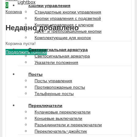
Lightbox
0
Кнопки управления
Корзина
Стандартные кнопки управления
Кнопки управления с подсветкой
Кнопки управления с ключом
Недавно добавлено
Двух- и трехпозиционные кнопки
Комплектующие для кнопок
Корзина пуста!
Светосигнальная арматура
Продолжить покупки
Светосигнальная арматура
Указатели положения
Посты
Посты управления
Противопожарные посты
Тельферные посты
Переключатели
Кулачковые переключатели
Концевые выключатели
Разъединители и переключатели
Переключатель-джойстик