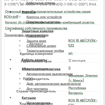
Кабельные стяжки
3-C016*1, AR-M06N-1-C016*3, MVD12-1-016-C-030*1, IP44
Опросный лист «Распределительные устройства серии
Корпуса
ROS».pdf
Корпуса для устройств
Пластиковые корпуса
Каталог со стандартными моделями комбинаций розеток.
Сертификат собственного производства
Защитные изделия
Технические характеристики
Гофротруба
ROS 16 AB/CFI/EK-
Защита края
Артикул
532
Спиральный шланг
Термоусадочные трубки
шт.
Единица измерения
Кабель каналы
12 месяцев
Гарантийный срок
0
Комплектация
Модульная автоматика
Автоматические выключатели
Минимакс Электро
Производитель
УЗО
(г. Минск)
Диф. автоматические выключатели
Республика
Доп-контакты
Страна-производитель
Беларусь
Катушки
ROS 16 AB/CFI/EK-
Металлические
Код производителя