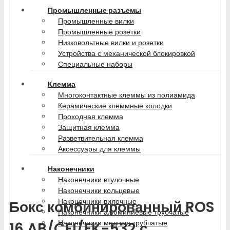
Промышленные разъемы
Промышленные вилки
Промышленные розетки
Низковольтные вилки и розетки
Устройства с механической блокировкой
Специальные наборы
Клемма
Многоконтактные клеммы из полиамида
Керамические клеммные колодки
Проходная клемма
Защитная клемма
Разветвительная клемма
Аксессуары для клеммы
Наконечники
Наконечники втулочные
Наконечники кольцевые
Наконечники вилочные
Бокс комбинированный ROS
Наконечники алюминиевые трубчатые
Наконечники медные трубчатые
16 AB/CFI/EK-532 с