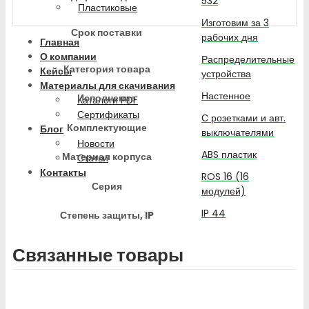
532
Пластиковые
Изготовим за 3
Срок поставки
рабочих дня
Главная
О компании
Распределительные
Категория товара
Кейсы
устройства
Материалы для скачивания
Настенное
Исполнение
Каталоги PDF
Сертификаты
С розетками и авт.
Комплектующие
Блог
выключателями
Новости
ABS пластик
Материал корпуса
Статьи
Контакты
ROS 16 (16
Серия
модулей)
IP 44
Степень защиты, IP
Связанные товары