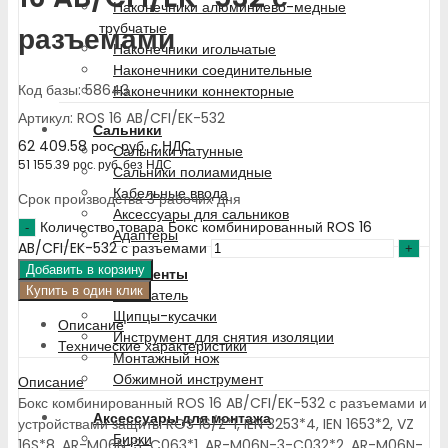
Наконечники алюминиево-медные
трубчатые
разъемами
Наконечники игольчатые
Наконечники соединительные
Код базы: 58643
Наконечники коннекторные
Артикул: ROS 16 AB/CFI/EK-532
Сальники
62 409.58
рос. руб.
с НДС
Сальники латунные
51 155.39
рос. руб.
без НДС
Сальники полиамидные
Кабельные ввода
Срок производства 3 рабочих дня
Аксессуары для сальников
Количество товара Бокс комбинированный ROS 16
Адаптеры
AB/CFI/EK-532 с разъемами
Добавить в корзину
Инструменты
Купить в один клик
Отсекатель
Щипцы-кусачки
Описание
Инструмент для снятия изоляции
Технические характеристики
Монтажный нож
Обжимной инструмент
Описание
Бокс комбинированный ROS 16 AB/CFI/EK-532 с разъемами и
Аксессуары для монтажа
устройствами защиты ROS 16/Z*1, IEN 3253*4, IEN 1653*2, VZ
Бирки
16S*8, AR-M06N-3-C063*1, AR-M06N-3-C032*2, AR-M06N-