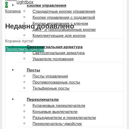
Lightbox
0
Кнопки управления
Корзина
Стандартные кнопки управления
Кнопки управления с подсветкой
Кнопки управления с ключом
Недавно добавлено
Двух- и трехпозиционные кнопки
Комплектующие для кнопок
Корзина пуста!
Светосигнальная арматура
Продолжить покупки
Светосигнальная арматура
Указатели положения
Посты
Посты управления
Противопожарные посты
Тельферные посты
Переключатели
Кулачковые переключатели
Концевые выключатели
Разъединители и переключатели
Переключатель-джойстик