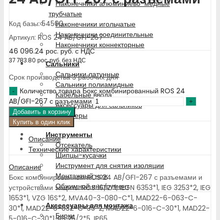
Наконечники алюминиево-медные
трубчатые
Код базы: 54500
Наконечники игольчатые
Наконечники соединительные
Артикул: ROS 24 AB/GFI-267
Наконечники коннекторные
46 096.24
рос. руб.
с НДС
37 783.80
рос. руб.
без НДС
Сальники
Сальники латунные
Срок производства 3 рабочих дня
Сальники полиамидные
Количество товара Бокс комбинированный ROS 24
Кабельные ввода
AB/GFI-267 с разъемами
Аксессуары для сальников
Добавить в корзину
Адаптеры
Купить в один клик
Инструменты
Описание
Отсекатель
Технические характеристики
Щипцы-кусачки
Инструмент для снятия изоляции
Описание
Монтажный нож
Бокс комбинированный ROS 24 AB/GFI-267 с разъемами и
Обжимной инструмент
устройствами защиты ROS 16/Z*1, IEGN 6353*1, IEG 3253*2, IEG
1653*1, VZG 16S*2, MVA40-3-080-C*1, MAD22-6-063-C-
Аксессуары для монтажа
30*1, MAD22-6-032-C-30*2, MAD22-6-016-C-30*1, MAD22-
Бирки
5-016-C-30*1, RS 25/2*5, IP65