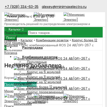
+7 (928) 334-63-35
alexey@minimaxelectro.ru
Режим работы с 8.00 до 17.00
Производитель решений по распределению электроэнергии и
поставщик ЭТП
Каталог
Поиск товаров
Поиск
Главная
»
Каталог
»
Комбинации розеток
»
Корпус более 12
Мой профиль
модулей
»
Бокс комбинированный ROS 24 AB/GFI-267 с
Распродажа
0
разъемами
Корзина
Комбинации розеток
Популярные
Недавно добавлено
Корпус до 4-х модулей
Корпус на 6 модулей
Корпус на 11 модулей
Корзина пуста!
Корпус на 12 модулей
Продолжить покупки
Корпус более 12 модулей
Меню
Корпус прорезиненный
Корпус из стеклопластика
Аксессуары
Поиск