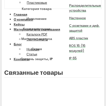
Пластиковые
Распределительные
Категория товара
устройства
Главная
Настенное
Исполнение
О компании
Кейсы
С розетками и диф.
Комплектующие
Материалы для скачивания
защитой
Каталоги PDF
ABS пластик
Материал корпуса
Сертификаты
Блог
ROS 16 (16
Серия
Новости
модулей)
Статьи
IP 65
Степень защиты, IP
Контакты
Связанные товары