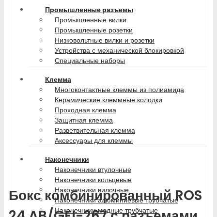
Промышленные разъемы
Промышленные вилки
Промышленные розетки
Низковольтные вилки и розетки
Устройства с механической блокировкой
Специальные наборы
Клемма
Многоконтактные клеммы из полиамида
Керамические клеммные колодки
Проходная клемма
Защитная клемма
Разветвительная клемма
Аксессуары для клеммы
Наконечники
Наконечники втулочные
Наконечники кольцевые
Наконечники вилочные
Бокс комбинированный ROS
Наконечники алюминиевые трубчатые
Наконечники медные трубчатые
24 AB/GFI-267 с разъемами