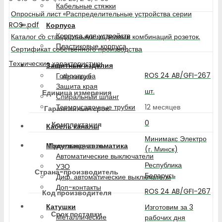
Кабельные стяжки
Опросный лист «Распределительные устройства серии
ROS».pdf
Корпуса
Корпуса для устройств
Каталог со стандартными моделями комбинаций розеток.
Пластиковые корпуса
Сертификат собственного производства
Технические характеристики
Защитные изделия
ROS 24 AB/GFI-267
Гофротруба
Артикул
Защита края
шт.
Единица измерения
Спиральный шланг
12 месяцев
Термоусадочные трубки
Гарантийный срок
0
Комплектация
Кабель каналы
Минимакс Электро
Производитель
Модульная автоматика
(г. Минск)
Автоматические выключатели
Республика
УЗО
Страна-производитель
Беларусь
Диф. автоматические выключатели
Доп-контакты
ROS 24 AB/GFI-267
Код производителя
Катушки
Изготовим за 3
Срок поставки
Металлические
рабочих дня