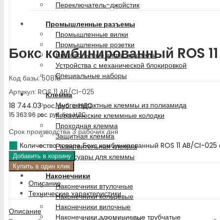
Переключатель-джойстик
Промышленные разъемы
Промышленные вилки
Промышленные розетки
Бокс комбинированный ROS 11
Низковольтные вилки и розетки
Устройства с механической блокировкой
Специальные наборы
Код базы: 50818
Артикул: ROS 11 AB/CI-025
Клемма
Многоконтактные клеммы из полиамида
18 744.03
рос. руб.
с НДС
Керамические клеммные колодки
15 363.96
рос. руб.
без НДС
Проходная клемма
Срок производства 3 рабочих дня
Защитная клемма
Количество товара Бокс комбинированный ROS 11 AB/CI-025
Разветвительная клемма
Аксессуары для клеммы
Добавить в корзину
Купить в один клик
Наконечники
Описание
Наконечники втулочные
Технические характеристики
Наконечники кольцевые
Наконечники вилочные
Описание
Наконечники алюминиевые трубчатые