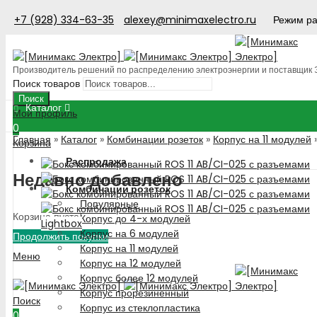
+7 (928) 334-63-35
alexey@minimaxelectro.ru
Режим ра
Производитель решений по распределению электроэнергии и поставщик
Поиск товаров
Поиск
Каталог
Мой профиль
0
Главная
»
Каталог
»
Комбинации розеток
»
Корпус на 11 модулей
Корзина
Распродажа
Недавно добавлено
Комбинации розеток
Популярные
Корзина пуста!
Корпус до 4-х модулей
Lightbox
Корпус на 6 модулей
Продолжить покупки
Корпус на 11 модулей
Меню
Корпус на 12 модулей
Корпус более 12 модулей
Корпус прорезиненный
Поиск
Корпус из стеклопластика
0