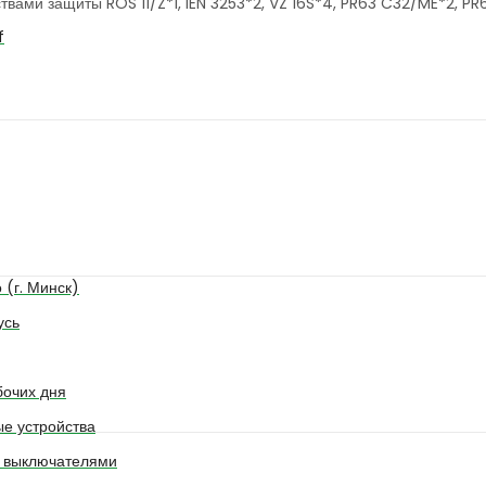
вами защиты ROS 11/Z*1, IEN 3253*2, VZ 16S*4, PR63 C32/ME*2, PR
f
 (г. Минск)
усь
бочих дня
е устройства
. выключателями