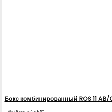
Бокс комбинированный ROS 11 AB/C
11 915.48
рос. руб.
с НДС