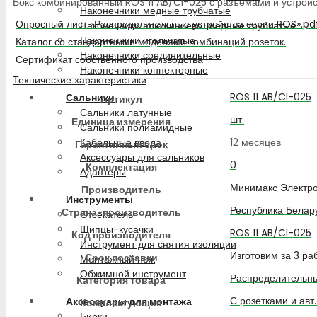
Бокс комбинированный ROS 11 AB/CI-025 с разъемами и устройст
Наконечники медные трубчатые
Опросный лист «Распределительные устройства серии ROS».pd
Наконечники алюминиево-медные трубчатые
Наконечники игольчатые
Каталог со стандартными моделями комбинаций розеток.
Наконечники соединительные
Сертификат собственного производства
Наконечники коннекторные
Технические характеристики
ROS 11 AB/CI-025
Сальники
Артикул
Сальники латунные
шт.
Единица измерения
Сальники полиамидные
12 месяцев
Кабельные ввода
Гарантийный срок
Аксессуары для сальников
0
Комплектация
Адаптеры
Минимакс Электро
Производитель
Инструменты
Республика Белар
Страна-производитель
Отсекатель
Щипцы-кусачки
ROS 11 AB/CI-025
Код производителя
Инструмент для снятия изоляции
Изготовим за 3 ра
Срок поставки
Монтажный нож
Обжимной инструмент
Распределительны
Категория товара
С розетками и авт
Аксессуары для монтажа
Комплектующие
Бирки