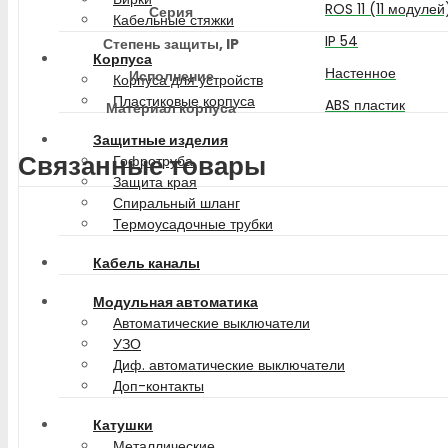
ROS 11 (11 модулей
Серия
Кабельные стяжки
IP 54
Степень защиты, IP
Корпуса
Настенное
Исполнение
Корпуса для устройств
Пластиковые корпуса
ABS пластик
Материал корпуса
Защитные изделия
Связанные товары
Гофротруба
Защита края
Спиральный шланг
Термоусадочные трубки
Кабель каналы
Модульная автоматика
Автоматические выключатели
УЗО
Диф. автоматические выключатели
Доп-контакты
Катушки
Металлические