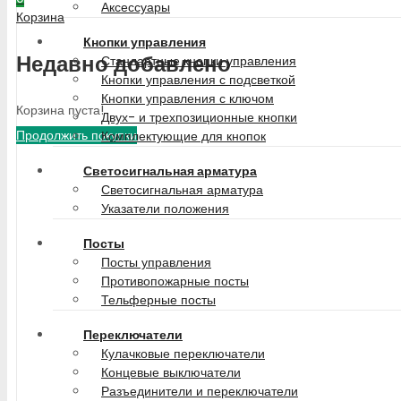
Аксессуары
Корзина
Кнопки управления
Недавно добавлено
Стандартные кнопки управления
Кнопки управления с подсветкой
Кнопки управления с ключом
Корзина пуста!
Двух- и трехпозиционные кнопки
Продолжить покупки
Комплектующие для кнопок
Светосигнальная арматура
Светосигнальная арматура
Указатели положения
Посты
Посты управления
Противопожарные посты
Тельферные посты
Переключатели
Кулачковые переключатели
Концевые выключатели
Разъединители и переключатели