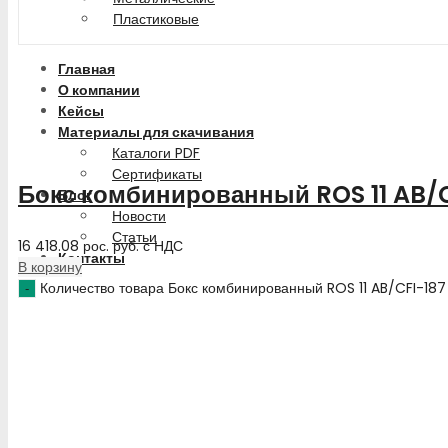
Пластиковые
Главная
О компании
Кейсы
Материалы для скачивания
Каталоги PDF
Сертификаты
Бокс комбинированный ROS 11 AB/C
Блог
Новости
Статьи
16 418.08
рос. руб.
с НДС
Контакты
В корзину
Количество товара Бокс комбинированный ROS 11 AB/CFI-18