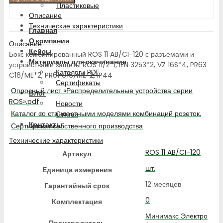
Пластиковые
Описание
Технические характеристики
Главная
О компании
Описание
Кейсы
Бокс комбинированный ROS 11 AB/CI-120 с разъемами и
Материалы для скачивания
устройствами защиты ROS 11/Z*1, IEN 3253*2, VZ 16S*4, PR63
Каталоги PDF
C16/ME*2, PR61 C16/ME*2, IP44
Сертификаты
Опросный лист «Распределительные устройства серии
Блог
ROS».pdf
Новости
Каталог со стандартными моделями комбинаций розеток.
Статьи
Контакты
Сертификат собственного производства
Технические характеристики
ROS 11 AB/CI-120
Артикул
шт.
Единица измерения
12 месяцев
Гарантийный срок
0
Комплектация
Минимакс Электро
Производитель