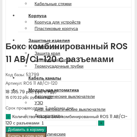
Кабельные стяжки
Корпуса
Корпуса для устройств
Пластиковые корпуса
Защитные изделия
Бокс комбинированный ROS
Гофротруба
Защита края
11 AB/CI-120 с разъемами
Спиральный шланг
Термоусадочные трубки
Код базы: 53799
Кабель каналы
Артикул: ROS 11 AB/CI-120
Модульная автоматика
18 385.79
рос. руб.
с НДС
Автоматические выключатели
15 070.32
рос. руб.
без НДС
УЗО
Срок производства 3 рабочих дня
Диф. автоматические выключатели
Доп-контакты
Количество товара Бокс комбинированный ROS 11 AB/CI-
120 с разъемами
Катушки
Добавить в корзину
Металлические
Купить в один клик