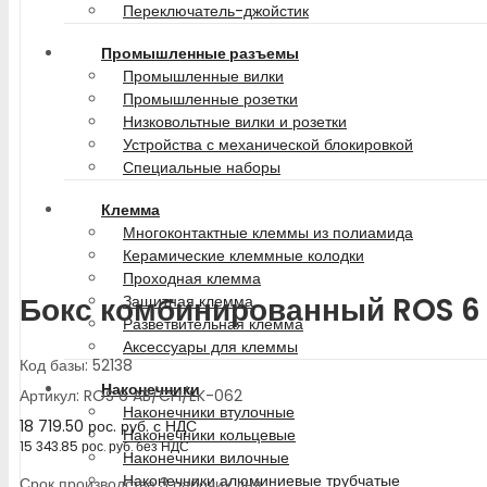
Переключатель-джойстик
Промышленные разъемы
Промышленные вилки
Промышленные розетки
Низковольтные вилки и розетки
Устройства с механической блокировкой
Специальные наборы
Клемма
Многоконтактные клеммы из полиамида
Керамические клеммные колодки
Проходная клемма
Бокс комбинированный ROS 6
Защитная клемма
Разветвительная клемма
Аксессуары для клеммы
Код базы: 52138
Наконечники
Артикул: ROS 6 AB/CFI/EK-062
Наконечники втулочные
18 719.50
рос. руб.
с НДС
Наконечники кольцевые
15 343.85
рос. руб.
без НДС
Наконечники вилочные
Наконечники алюминиевые трубчатые
Срок производства 3 рабочих дня