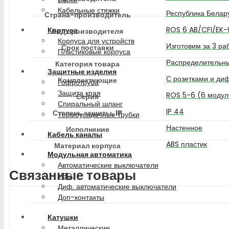
Кабельные стяжки
Республика Белар
Страна-производитель
ROS 6 AB/CFI/EK-
Корпуса
Код производителя
Корпуса для устройств
Изготовим за 3 ра
Срок поставки
Пластиковые корпуса
Распределительны
Категория товара
Защитные изделия
С розетками и ди
Комплектующие
Гофротруба
Защита края
ROS 5-6 (6 модул
Серия
Спиральный шланг
IP 44
Степень защиты, IP
Термоусадочные трубки
Настенное
Исполнение
Кабель каналы
ABS пластик
Материал корпуса
Модульная автоматика
Автоматические выключатели
Связанные товары
УЗО
Диф. автоматические выключатели
Доп-контакты
Катушки
Металлические