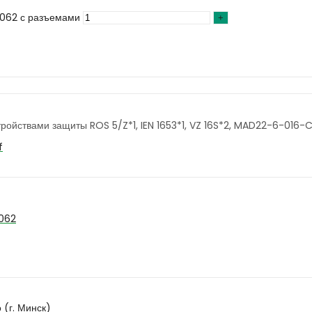
-062 с разъемами
ройствами защиты ROS 5/Z*1, IEN 1653*1, VZ 16S*2, MAD22-6-016-
f
062
 (г. Минск)