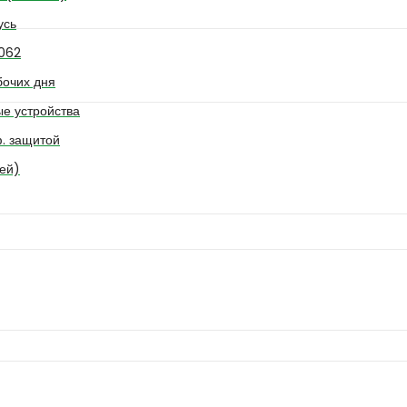
усь
062
бочих дня
е устройства
ф. защитой
ей)