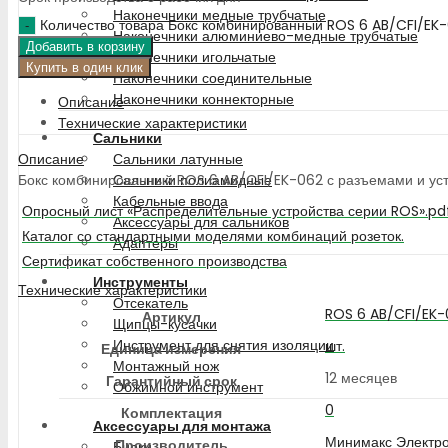
Наконечники медные трубчатые
Количество товара Бокс комбинированный ROS 6 AB/CFI/EK
Наконечники алюминиево-медные трубчатые
Добавить в корзину
Наконечники игольчатые
Купить в один клик
Наконечники соединительные
Наконечники коннекторные
Описание
Технические характеристики
Сальники
Описание
Сальники латунные
Бокс комбинированный ROS 6 AB/CFI/EK-062 с разъемами и уст
Сальники полиамидные
Кабельные ввода
Опросный лист «Распределительные устройства серии ROS».pd
Аксессуары для сальников
Каталог со стандартными моделями комбинаций розеток.
Адаптеры
Сертификат собственного производства
Инструменты
Технические характеристики
Отсекатель
ROS 6 AB/CFI/EK-
Артикул
Щипцы-кусачки
Инструмент для снятия изоляции
шт.
Единица измерения
Монтажный нож
12 месяцев
Гарантийный срок
Обжимной инструмент
0
Комплектация
Аксессуары для монтажа
Минимакс Электро
Производитель
Бирки