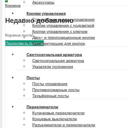
Аксессуары
Корзина
Кнопки управления
Недавно добавлено
Стандартные кнопки управления
Кнопки управления с подсветкой
Кнопки управления с ключом
Корзина пуста!
Двух- и трехпозиционные кнопки
Продолжить покупки
Комплектующие для кнопок
Светосигнальная арматура
Светосигнальная арматура
Указатели положения
Посты
Посты управления
Противопожарные посты
Тельферные посты
Переключатели
Кулачковые переключатели
Концевые выключатели
Разъединители и переключатели