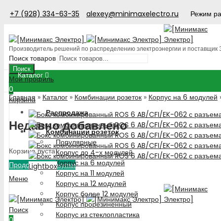
+7 (928) 334-63-35
alexey@minimaxelectro.ru
Режим ра
Производитель решений по распределению электроэнергии и поставщик
Поиск товаров
Поиск
Каталог
Мой профиль
0
Главная
»
Каталог
»
Комбинации розеток
»
Корпус на 6 модулей
Корзина
Распродажа
Недавно добавлено
Комбинации розеток
Популярные
Корзина пуста!
Корпус до 4-х модулей
Корпус на 6 модулей
Продолжить покупки
Lightbox
Корпус на 11 модулей
Меню
Корпус на 12 модулей
Корпус более 12 модулей
Корпус прорезиненный
Поиск
Корпус из стеклопластика
0