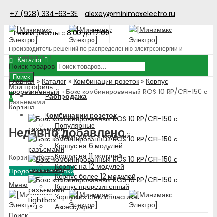
+7 (928) 334-63-35
alexey@minimaxelectro.ru
Режим работы с 8.00 до 17.00
Производитель решений по распределению электроэнергии и
поставщик ЭТП
Каталог
Поиск товаров
Поиск
Главная
»
Каталог
»
Комбинации розеток
»
Корпус
Мой профиль
прорезиненный
»
Бокс комбинированный ROS 10 RP/CFI-150 с
Распродажа
0
разъемами
Корзина
Комбинации розеток
Популярные
Недавно добавлено
Корпус до 4-х модулей
Корпус на 6 модулей
Корпус на 11 модулей
Корзина пуста!
Корпус на 12 модулей
Продолжить покупки
Корпус более 12 модулей
Меню
Корпус прорезиненный
Корпус из стеклопластика
Lightbox
Аксессуары
Поиск