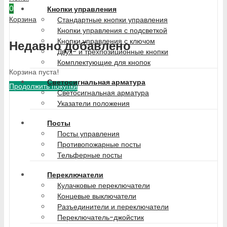
0
Кнопки управления
Корзина
Стандартные кнопки управления
Кнопки управления с подсветкой
Кнопки управления с ключом
Недавно добавлено
Двух- и трехпозиционные кнопки
Комплектующие для кнопок
Корзина пуста!
Светосигнальная арматура
Продолжить покупки
Светосигнальная арматура
Указатели положения
Посты
Посты управления
Противопожарные посты
Тельферные посты
Переключатели
Кулачковые переключатели
Концевые выключатели
Разъединители и переключатели
Переключатель-джойстик