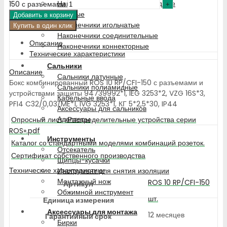
Наконечники алюминиево-медные
150 с разъемами
трубчатые
Добавить в корзину
Наконечники игольчатые
Купить в один клик
Наконечники соединительные
Описание
Наконечники коннекторные
Технические характеристики
Сальники
Описание
Сальники латунные
Бокс комбинированный ROS 10 RP/CFI-150 с разъемами и
Сальники полиамидные
устройствами защиты 94739992*1, IEG 3253*2, VZG 16S*3,
Кабельные ввода
PFI4 C32/0,03/ME*1, IVG 3253*1, КГ 5*2,5*30, IP44
Аксессуары для сальников
Адаптеры
Опросный лист «Распределительные устройства серии
ROS».pdf
Инструменты
Каталог со стандартными моделями комбинаций розеток.
Отсекатель
Сертификат собственного производства
Щипцы-кусачки
Технические характеристики
Инструмент для снятия изоляции
Монтажный нож
ROS 10 RP/CFI-150
Артикул
Обжимной инструмент
шт.
Единица измерения
Аксессуары для монтажа
12 месяцев
Гарантийный срок
Бирки