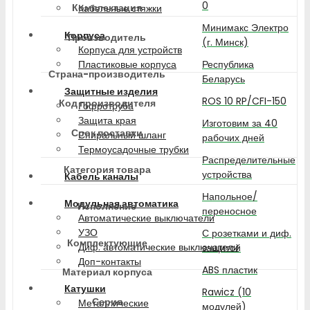
0
Комплектация
Кабельные стяжки
Минимакс Электро
Корпуса
Производитель
(г. Минск)
Корпуса для устройств
Республика
Пластиковые корпуса
Страна-производитель
Беларусь
Защитные изделия
ROS 10 RP/CFI-150
Код производителя
Гофротруба
Защита края
Изготовим за 40
Срок поставки
Спиральный шланг
рабочих дней
Термоусадочные трубки
Распределительные
Категория товара
устройства
Кабель каналы
Напольное/
Модульная автоматика
Исполнение
переносное
Автоматические выключатели
УЗО
С розетками и диф.
Комплектующие
Диф. автоматические выключатели
защитой
Доп-контакты
ABS пластик
Материал корпуса
Катушки
Rawicz (10
Серия
Металлические
модулей)