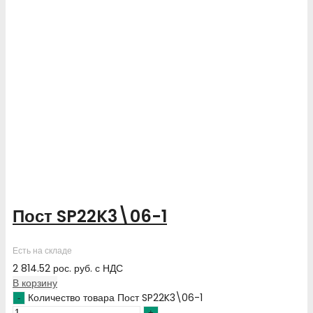
Пост SP22K3\06-1
Есть на складе
2 814.52
рос. руб.
с НДС
В корзину
Количество товара Пост SP22K3\06-1