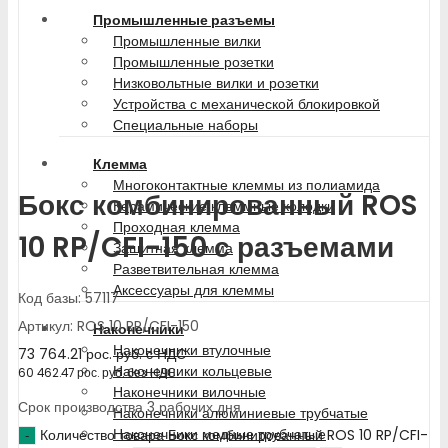
Промышленные разъемы
Промышленные вилки
Промышленные розетки
Низковольтные вилки и розетки
Устройства с механической блокировкой
Специальные наборы
Клемма
Многоконтактные клеммы из полиамида
Бокс комбинированный ROS
Керамические клеммные колодки
Проходная клемма
10 RP/CFI-150 с разъемами
Защитная клемма
Разветвительная клемма
Аксессуары для клеммы
Код базы: 57117
Артикул: ROS 10 RP/CFI-150
Наконечники
Наконечники втулочные
73 764.21
рос. руб.
с НДС
Наконечники кольцевые
60 462.47
рос. руб.
без НДС
Наконечники вилочные
Срок производства 3 рабочих дня
Наконечники алюминиевые трубчатые
Наконечники медные трубчатые
Количество товара Бокс комбинированный ROS 10 RP/CFI-