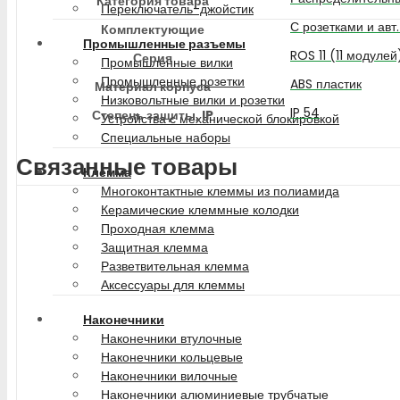
Категория товара
Переключатель-джойстик
С розетками и авт
Комплектующие
Промышленные разъемы
ROS 11 (11 модулей
Серия
Промышленные вилки
Промышленные розетки
ABS пластик
Материал корпуса
Низковольтные вилки и розетки
IP 54
Степень защиты, IP
Устройства с механической блокировкой
Специальные наборы
Связанные товары
Клемма
Многоконтактные клеммы из полиамида
Керамические клеммные колодки
Проходная клемма
Защитная клемма
Разветвительная клемма
Аксессуары для клеммы
Наконечники
Наконечники втулочные
Наконечники кольцевые
Наконечники вилочные
Наконечники алюминиевые трубчатые