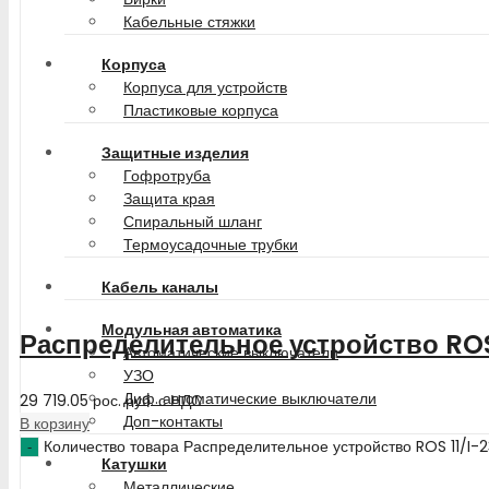
Кабельные стяжки
Корпуса
Корпуса для устройств
Пластиковые корпуса
Защитные изделия
Гофротруба
Защита края
Спиральный шланг
Термоусадочные трубки
Кабель каналы
Модульная автоматика
Распределительное устройство ROS
Автоматические выключатели
УЗО
Диф. автоматические выключатели
29 719.05
рос. руб.
с НДС
Доп-контакты
В корзину
Количество товара Распределительное устройство ROS 11/I-
Катушки
Металлические