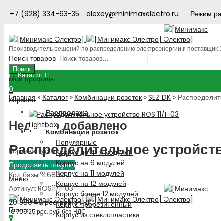
+7 (928) 334-63-35
alexey@minimaxelectro.ru
Режим ра
Производитель решений по распределению электроэнергии и поставщик
Поиск товаров
Поиск
Каталог
Мой профиль
0
Главная
»
Каталог
»
Комбинации розеток
»
SEZ DK
»
Распределите
Корзина
Распродажа
Недавно добавлено
Lightbox
Комбинации розеток
Популярные
Распределительное устройство
Корзина пуста!
Корпус до 4-х модулей
Корпус на 6 модулей
Продолжить покупки
Корпус на 11 модулей
Код базы: 46802
Меню
Корпус на 12 модулей
Артикул: ROS11/I-03
Корпус более 12 модулей
20 380.40
рос. руб.
с НДС
Корпус прорезиненный
Поиск
16 705.25
рос. руб.
без НДС
Корпус из стеклопластика
0