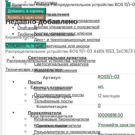
Аксессуары
Количество товара Распределительное устройство ROS 11/I-
Корзина
Добавить в корзину
Кнопки управления
Купить в один клик
Недавно добавлено
Стандартные кнопки управления
Кнопки управления с подсветкой
Описание
Кнопки управления с ключом
Технические характеристики
Корзина пуста!
Двух- и трехпозиционные кнопки
Описание
Продолжить покупки
Комплектующие для кнопок
Распределительное устройство ROS 11/I-03 4xIEN 1653, 2xC16/3 (
Светосигнальная арматура
Распределительные устройства, удлинители
Светосигнальная арматура
Технические характеристики
Указатели положения
ROS11/I-03
Артикул
Посты
шт.
Единица измерения
Посты управления
Противопожарные посты
12 месяцев
Гарантийный срок
Тельферные посты
0
Комплектация
Переключатели
10006818.00
Код производителя
Кулачковые переключатели
Уточняйте срок по
Концевые выключатели
Срок поставки
Разъединители и переключатели
Распределительны