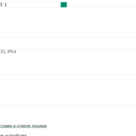
03
К), IP54
ставки в отделе продаж
е устройства