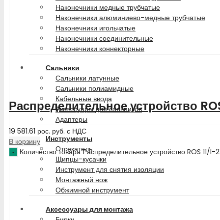
Наконечники медные трубчатые
Наконечники алюминиево-медные трубчатые
Наконечники игольчатые
Наконечники соединительные
Наконечники коннекторные
Сальники
Сальники латунные
Сальники полиамидные
Кабельные ввода
Распределительное устройство ROS 
Аксессуары для сальников
Адаптеры
19 581.61
рос. руб.
с НДС
Инструменты
В корзину
Отсекатель
Количество товара Распределительное устройство ROS 11/I-2
Щипцы-кусачки
Инструмент для снятия изоляции
Монтажный нож
Обжимной инструмент
Аксессуары для монтажа
Бирки