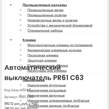
Промышленные разъемы
Промышленные вилки
Промышленные розетки
Низковольтные вилки и розетки
Устройства с механической блокировкой
Специальные наборы
Клемма
Многоконтактные клеммы из полиамида
Керамические клеммные колодки
Проходная клемма
Защитная клемма
Автоматический
Разветвительная клемма
Аксессуары для клеммы
выключатель PR61 C63
Наконечники
Наконечники втулочные
Код базы: 45147
Наконечники кольцевые
Наконечники вилочные
Артикул: PR61 C63
Наконечники алюминиевые трубчатые
910.12
рос. руб.
с НДС
Наконечники медные трубчатые
746.00
рос. руб.
без НДС