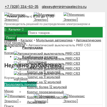
+7 (928) 334-63-35
alexey@minimaxelectro.ru
Режим работы с 8.00 до 17.00
Производитель решений по распределению электроэнергии и
поставщик ЭТП
Каталог
Поиск товаров
Поиск
Главная
»
Каталог
»
Модульная автоматика
»
Автоматические
Мой профиль
выключатели
»
Автоматический выключатель PR61 C63
Распродажа
0
Корзина
Комбинации розеток
Популярные
Недавно добавлено
Корпус до 4-х модулей
Корпус на 6 модулей
Корпус на 11 модулей
Корзина пуста!
Lightbox
Корпус на 12 модулей
Продолжить покупки
Корпус более 12 модулей
Меню
Корпус прорезиненный
Корпус из стеклопластика
Аксессуары
Поиск