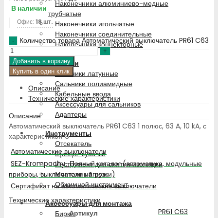
Наконечники алюминиево-медные
В наличии
трубчатые
Офис:
18 шт.
Наконечники игольчатые
Наконечники соединительные
Количество товара Автоматический выключатель PR61 C63
Наконечники коннекторные
Добавить в корзину
Сальники
Купить в один клик
Сальники латунные
Сальники полиамидные
Описание
Кабельные ввода
Технические характеристики
Аксессуары для сальников
Адаптеры
Описание
Автоматический выключатель PR61 C63 1 полюс, 63 A, 10 kA, с
Инструменты
характеристикой C
Отсекатель
Автоматические выключатели
Щипцы-кусачки
SEZ-Krompachy_Полный каталог (автоматика, модульные
Инструмент для снятия изоляции
приборы, выключатели нагрузки)
Монтажный нож
Обжимной инструмент
Сертификат на автоматические выключатели
Технические характеристики
Аксессуары для монтажа
PR61 C63
Артикул
Бирки