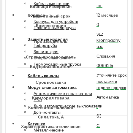
Кабельные стяжки
шт.
Единица измерения
12 месяцев
Корпуса
Гарантийный срок
Корпуса для устройств
0
Комплектация
Пластиковые корпуса
SEZ
Защитные изделия
Krompachy
Производитель
Гофротруба
a.s.
Защита края
Словакия
Страна-производитель
Спиральный шланг
Термоусадочные трубки
0099215
Код производителя
Уточняйте срок
Кабель каналы
поставки в
Срок поставки
Модульная автоматика
отделе продаж
Автоматические выключатели
Автоматика
Категория товара
УЗО
Диф. автоматические выключатели
1
Количество полюсов
Доп-контакты
63
Сила тока, А
Катушки
C
Характеристика отключения
Металлические