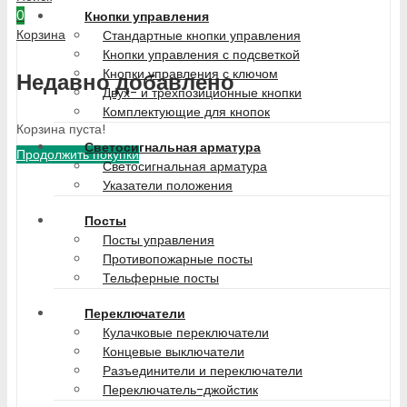
0
Кнопки управления
Корзина
Стандартные кнопки управления
Кнопки управления с подсветкой
Кнопки управления с ключом
Недавно добавлено
Двух- и трехпозиционные кнопки
Комплектующие для кнопок
Корзина пуста!
Светосигнальная арматура
Продолжить покупки
Светосигнальная арматура
Указатели положения
Посты
Посты управления
Противопожарные посты
Тельферные посты
Переключатели
Кулачковые переключатели
Концевые выключатели
Разъединители и переключатели
Переключатель-джойстик