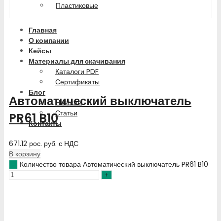
Пластиковые
Главная
О компании
Кейсы
Материалы для скачивания
Каталоги PDF
Сертификаты
Блог
Автоматический выключатель
Новости
Статьи
PR61 B10
Контакты
671.12
рос. руб.
с НДС
В корзину
Количество товара Автоматический выключатель PR61 B10