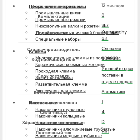
12 месяцев
Гарантийный срок
Промышленные разъемы
Промышленные вилки
0
Комплектация
Промышленные розетки
SEZ
Низковольтные вилки и розетки
Krompachy
Устройства с механической блокировкой
Производитель
a.s.
Специальные наборы
Словакия
Страна-производитель
Клемма
Многоконтактные клеммы из полиамида
0099304
Код производителя
Керамические клеммные колодки
Уточняйте срок
Проходная клемма
поставки в
Срок поставки
Защитная клемма
отделе продаж
Разветвительная клемма
Аксессуары для клеммы
Автоматика
Категория товара
1
Количество полюсов
Наконечники
Наконечники втулочные
4
Сила тока, А
Наконечники кольцевые
D
Характеристика отключения
Наконечники вилочные
Наконечники алюминиевые трубчатые
Нет
Постоянный ток
Наконечники медные трубчатые