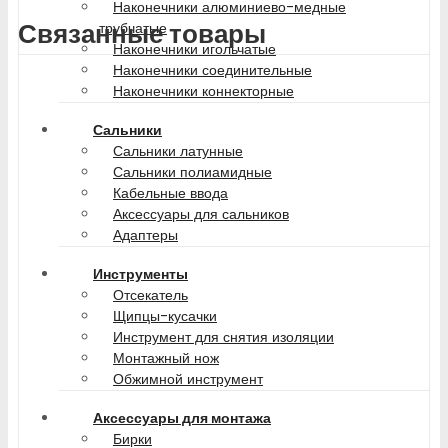
Наконечники алюминиево-медные
Связанные товары
трубчатые
Наконечники игольчатые
Наконечники соединительные
Наконечники коннекторные
Сальники
Сальники латунные
Сальники полиамидные
Кабельные ввода
Аксессуары для сальников
Адаптеры
Инструменты
Отсекатель
Щипцы-кусачки
Инструмент для снятия изоляции
Монтажный нож
Обжимной инструмент
Аксессуары для монтажа
Бирки