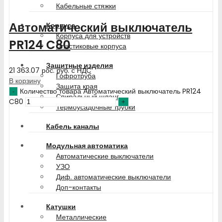
Кабельные стяжки
Автоматический выключатель
Корпуса
Корпуса для устройств
PR124 C80
Пластиковые корпуса
Защитные изделия
21 363.07
рос. руб.
с НДС
Гофротруба
В корзину
Защита края
Количество товара Автоматический выключатель PR124
Спиральный шланг
C80
Термоусадочные трубки
Кабель каналы
Модульная автоматика
Автоматические выключатели
УЗО
Диф. автоматические выключатели
Доп-контакты
Катушки
Металлические