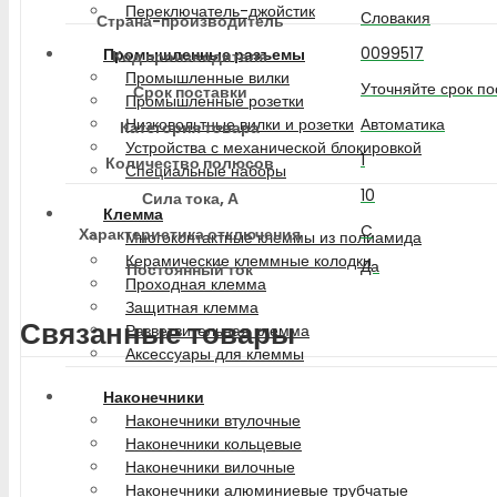
Переключатель-джойстик
Словакия
Страна-производитель
0099517
Промышленные разъемы
Код производителя
Промышленные вилки
Уточняйте срок по
Срок поставки
Промышленные розетки
Автоматика
Низковольтные вилки и розетки
Категория товара
Устройства с механической блокировкой
1
Количество полюсов
Специальные наборы
10
Сила тока, А
Клемма
C
Характеристика отключения
Многоконтактные клеммы из полиамида
Керамические клеммные колодки
Да
Постоянный ток
Проходная клемма
Защитная клемма
Связанные товары
Разветвительная клемма
Аксессуары для клеммы
Наконечники
Наконечники втулочные
Наконечники кольцевые
Наконечники вилочные
Наконечники алюминиевые трубчатые