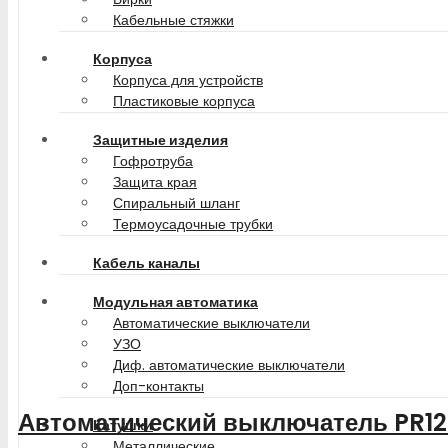
Кабельные стяжки
Корпуса
Корпуса для устройств
Пластиковые корпуса
Защитные изделия
Гофротруба
Защита края
Спиральный шланг
Термоусадочные трубки
Кабель каналы
Модульная автоматика
Автоматические выключатели
УЗО
Диф. автоматические выключатели
Доп-контакты
Автоматический выключатель PR1
Катушки
Металлические