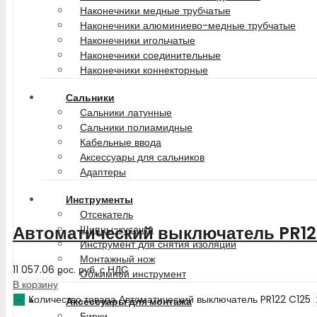
Наконечники медные трубчатые
Наконечники алюминиево-медные трубчатые
Наконечники игольчатые
Наконечники соединительные
Наконечники коннекторные
Сальники
Сальники латунные
Сальники полиамидные
Кабельные ввода
Аксессуары для сальников
Адаптеры
Инструменты
Отсекатель
Автоматический выключатель PR12
Щипцы-кусачки
Инструмент для снятия изоляции
Монтажный нож
11 057.06
рос. руб.
с НДС
Обжимной инструмент
В корзину
Количество товара Автоматический выключатель PR122 C125
Аксессуары для монтажа
Бирки