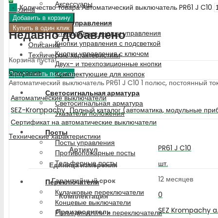
Аксессуары
Количество товара Автоматический выключатель PR61 J C10
Корзина
Добавить в корзину
Кнопки управления
Купить в один клик
Недавно добавлено
Стандартные кнопки управления
Кнопки управления с подсветкой
Описание
Кнопки управления с ключом
Технические характеристики
Корзина пуста!
Двух- и трехпозиционные кнопки
Описание
Продолжить покупки
Комплектующие для кнопок
Автоматический выключатель PR61 J C10 1 полюс, постоянный ток, 
Светосигнальная арматура
Автоматические выключатели
Светосигнальная арматура
SEZ-Krompachy_Полный каталог (автоматика, модульные приб
Указатели положения
Сертификат на автоматические выключатели
Посты
Технические характеристики
Посты управления
PR61 J C10
Артикул
Противопожарные посты
Тельферные посты
шт.
Единица измерения
12 месяцев
Гарантийный срок
Переключатели
Кулачковые переключатели
0
Комплектация
Концевые выключатели
SEZ Krompachy a.
Производитель
Разъединители и переключатели