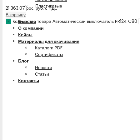
Пластиковые
21 363.07
рос. руб.
с НДС
В корзину
Количество товара Автоматический выключатель PR124 C80
Главная
О компании
Кейсы
Материалы для скачивания
Каталоги PDF
Сертификаты
Блог
Новости
Статьи
Контакты