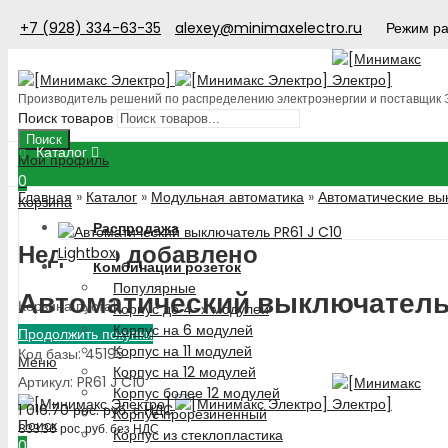
+7 (928) 334-63-35
alexey@minimaxelectro.ru
Режим ра
Производитель решений по распределению электроэнергии и поставщик
Поиск товаров
Поиск
Каталог
Мой профиль
0
Главная
»
Каталог
»
Модульная автоматика
»
Автоматические вы
Корзина
Распродажа
Недавно добавлено
Lightbox
Комбинации розеток
Популярные
Автоматический выключатель 
Корзина пуста!
Корпус до 4-х модулей
Корпус на 6 модулей
Продолжить покупки
Корпус на 11 модулей
Код базы: 45195
Меню
Корпус на 12 модулей
Артикул: PR61 J C10
Корпус более 12 модулей
1 016.70
рос. руб.
с НДС
Корпус прорезиненный
Поиск
833.36
рос. руб.
без НДС
Корпус из стеклопластика
0