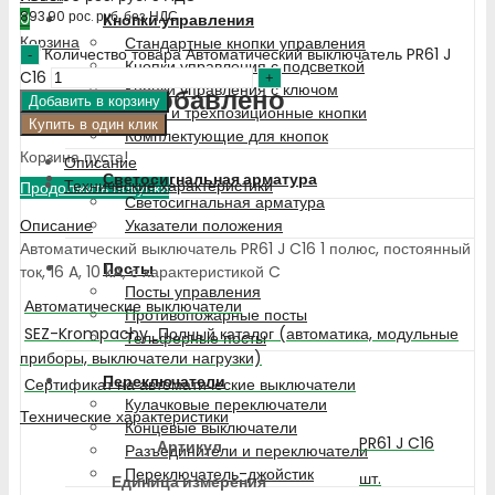
893.90
рос. руб.
без НДС
0
Кнопки управления
Корзина
Стандартные кнопки управления
Количество товара Автоматический выключатель PR61 J
Кнопки управления с подсветкой
C16
Кнопки управления с ключом
Недавно добавлено
Добавить в корзину
Двух- и трехпозиционные кнопки
Купить в один клик
Комплектующие для кнопок
Корзина пуста!
Описание
Светосигнальная арматура
Технические характеристики
Продолжить покупки
Светосигнальная арматура
Описание
Указатели положения
Автоматический выключатель PR61 J C16 1 полюс, постоянный
Посты
ток, 16 A, 10 kA, с характеристикой C
Посты управления
Автоматические выключатели
Противопожарные посты
SEZ-Krompachy_Полный каталог (автоматика, модульные
Тельферные посты
приборы, выключатели нагрузки)
Переключатели
Сертификат на автоматические выключатели
Кулачковые переключатели
Технические характеристики
Концевые выключатели
PR61 J C16
Артикул
Разъединители и переключатели
Переключатель-джойстик
шт.
Единица измерения