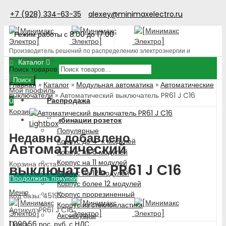
+7 (928) 334-63-35
alexey@minimaxelectro.ru
Режим работы с 8.00 до 17.00
Производитель решений по распределению электроэнергии и
поставщик ЭТП
Каталог
Поиск товаров
Поиск
Главная
»
Каталог
»
Модульная автоматика
»
Автоматические
Мой профиль
выключатели
»
Автоматический выключатель PR61 J C16
Распродажа
0
Корзина
Комбинации розеток
Lightbox
Популярные
Недавно добавлено
Корпус до 4-х модулей
Автоматический
Корпус на 6 модулей
Корпус на 11 модулей
Корзина пуста!
выключатель PR61 J C16
Корпус на 12 модулей
Продолжить покупки
Корпус более 12 модулей
Меню
Корпус прорезиненный
Код базы: 45197
Корпус из стеклопластика
Артикул: PR61 J C16
Аксессуары
1 090.56
рос. руб.
с НДС
Поиск