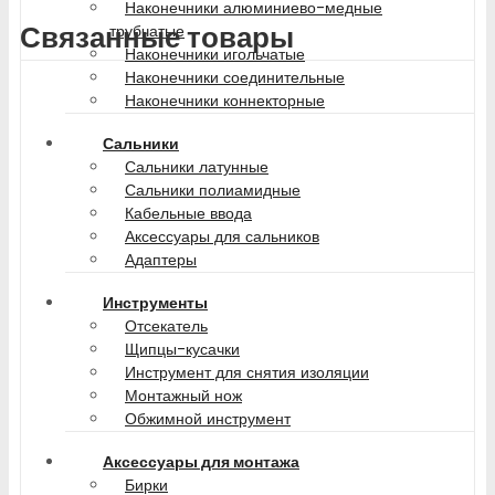
Наконечники алюминиево-медные
Связанные товары
трубчатые
Наконечники игольчатые
Наконечники соединительные
Наконечники коннекторные
Сальники
Сальники латунные
Сальники полиамидные
Кабельные ввода
Аксессуары для сальников
Адаптеры
Инструменты
Отсекатель
Щипцы-кусачки
Инструмент для снятия изоляции
Монтажный нож
Обжимной инструмент
Аксессуары для монтажа
Бирки