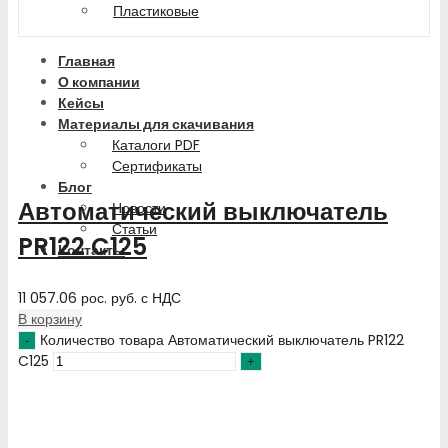
Пластиковые
Главная
О компании
Кейсы
Материалы для скачивания
Каталоги PDF
Сертификаты
Блог
Автоматический выключатель
Новости
Статьи
PR122 C125
Контакты
11 057.06
рос. руб.
с НДС
В корзину
Количество товара Автоматический выключатель PR122
C125