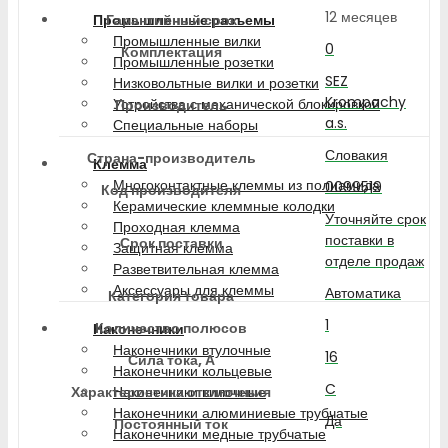
12 месяцев
Гарантийный срок
Промышленные разъемы
Промышленные вилки
0
Комплектация
Промышленные розетки
SEZ
Низковольтные вилки и розетки
Krompachy
Устройства с механической блокировкой
Производитель
a.s.
Специальные наборы
Словакия
Страна-производитель
Клемма
Многоконтактные клеммы из полиамида
0099519
Код производителя
Керамические клеммные колодки
Уточняйте срок
Проходная клемма
поставки в
Срок поставки
Защитная клемма
отделе продаж
Разветвительная клемма
Аксессуары для клеммы
Автоматика
Категория товара
1
Количество полюсов
Наконечники
Наконечники втулочные
16
Сила тока, А
Наконечники кольцевые
C
Характеристика отключения
Наконечники вилочные
Наконечники алюминиевые трубчатые
Да
Постоянный ток
Наконечники медные трубчатые