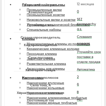
12 месяцев
Гарантийный срок
Промышленные разъемы
Промышленные вилки
0
Комплектация
Промышленные розетки
SEZ
Низковольтные вилки и розетки
Krompachy
Устройства с механической блокировкой
Производитель
a.s.
Специальные наборы
Словакия
Страна-производитель
Клемма
Многоконтактные клеммы из полиамида
0099125
Код производителя
Керамические клеммные колодки
Уточняйте срок
Проходная клемма
поставки в
Срок поставки
Защитная клемма
отделе продаж
Разветвительная клемма
Аксессуары для клеммы
Автоматика
Категория товара
2
Количество полюсов
Наконечники
Наконечники втулочные
6
Сила тока, А
Наконечники кольцевые
B
Характеристика отключения
Наконечники вилочные
Наконечники алюминиевые трубчатые
Нет
Постоянный ток
Наконечники медные трубчатые