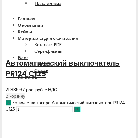
Пластиковые
Главная
О компании
Кейсы
Материалы для скачивания
Каталоги PDF
Сертификаты
Блог
Автоматический выключатель
Новости
Статьи
PR124 C125
Контакты
21 885.67
рос. руб.
с НДС
В корзину
Количество товара Автоматический выключатель PR124
C125