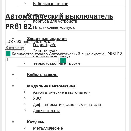
Кабельные стяжки
Автоматический выключатель
Корпуса
Корпуса для устройств
PR61 B2
Пластиковые корпуса
Защитные изделия
1 087.93
рос. руб.
с НДС
Гофротруба
В корзину
Защита края
Количество товара Автоматический выключатель PR61 B2
Спиральный шланг
Термоусадочные трубки
Кабель каналы
Модульная автоматика
Автоматические выключатели
УЗО
Диф. автоматические выключатели
Доп-контакты
Катушки
Металлические