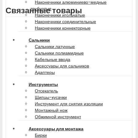
Наконечники алюминиево-медные
Связанные товары
трубчатые
Наконечники игольчатые
Наконечники соединительные
Наконечники коннекторные
Сальники
Сальники латунные
Сальники полиамидные
Кабельные ввода
Аксессуары для сальников
Адаптеры
Инструменты
Отсекатель
Щипцы-кусачки
Инструмент для снятия изоляции
Монтажный нож
Обжимной инструмент
Аксессуары для монтажа
Бирки