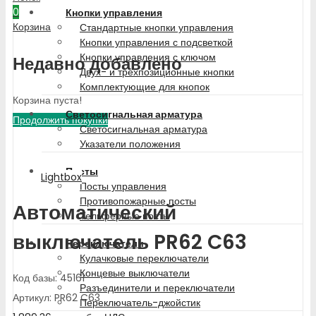
0
Кнопки управления
Корзина
Стандартные кнопки управления
Кнопки управления с подсветкой
Кнопки управления с ключом
Недавно добавлено
Двух- и трехпозиционные кнопки
Комплектующие для кнопок
Корзина пуста!
Светосигнальная арматура
Продолжить покупки
Светосигнальная арматура
Указатели положения
Посты
Lightbox
Посты управления
Противопожарные посты
Автоматический
Тельферные посты
выключатель PR62 C63
Переключатели
Кулачковые переключатели
Концевые выключатели
Код базы: 45161
Разъединители и переключатели
Артикул: PR62 C63
Переключатель-джойстик