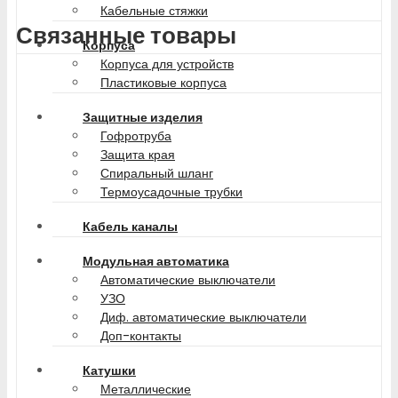
Кабельные стяжки
Связанные товары
Корпуса
Корпуса для устройств
Пластиковые корпуса
Защитные изделия
Гофротруба
Защита края
Спиральный шланг
Термоусадочные трубки
Кабель каналы
Модульная автоматика
Автоматические выключатели
УЗО
Диф. автоматические выключатели
Доп-контакты
Катушки
Металлические