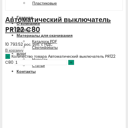
Пластиковые
Главная
Автоматический выключатель
О компании
PR122 C80
Кейсы
Материалы для скачивания
Каталоги PDF
10 793.52
рос. руб.
с НДС
Сертификаты
В корзину
Блог
Количество товара Автоматический выключатель PR122
Новости
C80
Статьи
Контакты