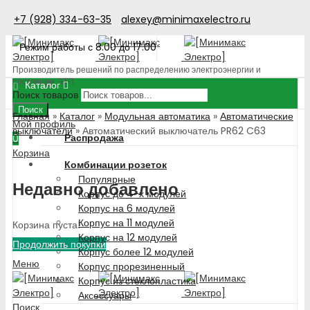
+7 (928) 334-63-35
alexey@minimaxelectro.ru
Режим работы с 8.00 до 17.00
Производитель решений по распределению электроэнергии и
поставщик ЭТП
Каталог
Поиск товаров
Поиск
Главная
»
Каталог
»
Модульная автоматика
»
Автоматические
Мой профиль
выключатели
»
Автоматический выключатель PR62 C63
Распродажа
0
Корзина
Комбинации розеток
Популярные
Недавно добавлено
Корпус до 4-х модулей
Корпус на 6 модулей
Корпус на 11 модулей
Корзина пуста!
Корпус на 12 модулей
Продолжить покупки
Корпус более 12 модулей
Меню
Корпус прорезиненный
Корпус из стеклопластика
Аксессуары
Поиск