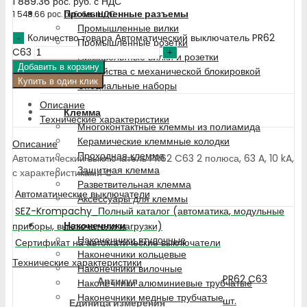
1 889.36
рос. руб.
с НДС
Промышленные разъемы
1 548.66
рос. руб.
без НДС
Промышленные вилки
Количество товара Автоматический выключатель PR62
Промышленные розетки
C63
Низковольтные вилки и розетки
Добавить в корзину
Устройства с механической блокировкой
Купить в один клик
Специальные наборы
Описание
Клемма
Технические характеристики
Многоконтактные клеммы из полиамида
Керамические клеммные колодки
Описание
Проходная клемма
Автоматический выключатель PR62 C63 2 полюса, 63 A, 10 kA,
Защитная клемма
с характеристиками C
Разветвительная клемма
Автоматические выключатели
Аксессуары для клеммы
SEZ-Krompachy_Полный каталог (автоматика, модульные
Наконечники
приборы, выключатели нагрузки)
Наконечники втулочные
Сертификат на автоматические выключатели
Наконечники кольцевые
Технические характеристики
Наконечники вилочные
PR62 C63
Артикул
Наконечники алюминиевые трубчатые
Наконечники медные трубчатые
шт.
Единица измерения