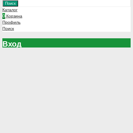
Поиск
Каталог
0
Корзина
Профиль
Поиск
Вход
Зарегистрируйтесь чтобы оформлять заказы напрямую через
сайт
Зарегистрироваться
Запомнить меня
Потеряли Ваш пароль?
Войти
CLOSE