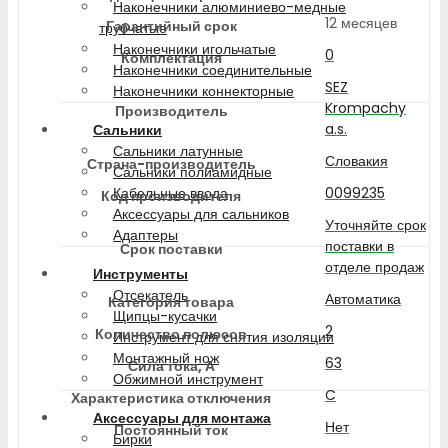
Наконечники алюминиево-медные
12 месяцев
Гарантийный срок
трубчатые
Наконечники игольчатые
0
Комплектация
Наконечники соединительные
SEZ
Наконечники коннекторные
Krompachy
Производитель
a.s.
Сальники
Сальники латунные
Словакия
Страна-производитель
Сальники полиамидные
0099235
Кабельные ввода
Код производителя
Аксессуары для сальников
Уточняйте срок
Адаптеры
поставки в
Срок поставки
отделе продаж
Инструменты
Отсекатель
Автоматика
Категория товара
Щипцы-кусачки
2
Количество полюсов
Инструмент для снятия изоляции
Монтажный нож
63
Сила тока, А
Обжимной инструмент
C
Характеристика отключения
Аксессуары для монтажа
Нет
Постоянный ток
Бирки