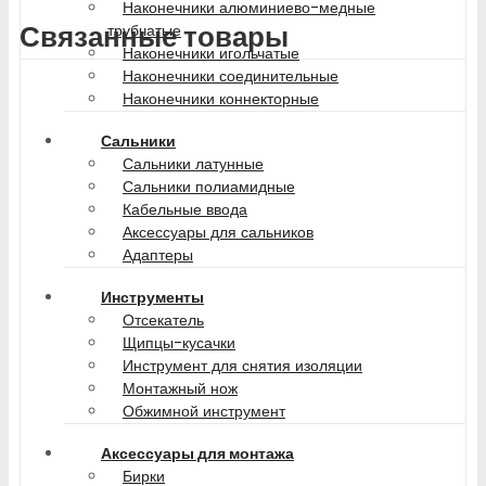
Наконечники алюминиево-медные
Связанные товары
трубчатые
Наконечники игольчатые
Наконечники соединительные
Наконечники коннекторные
Сальники
Сальники латунные
Сальники полиамидные
Кабельные ввода
Аксессуары для сальников
Адаптеры
Инструменты
Отсекатель
Щипцы-кусачки
Инструмент для снятия изоляции
Монтажный нож
Обжимной инструмент
Аксессуары для монтажа
Бирки