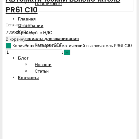
Пластиковые
PR61 C10
Главная
О компании
Есть на складе
Кейсы
723.88
рос. руб.
с НДС
Материалы для скачивания
В корзину
Каталоги PDF
Количество товара Автоматический выключатель PR61 C10
Сертификаты
Блог
Новости
Статьи
Контакты