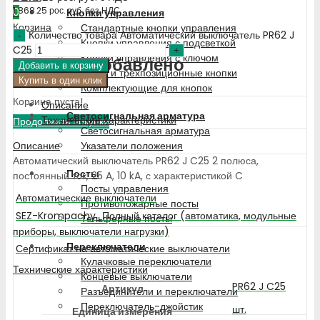
1 868.25
рос. руб.
без НДС
0
Кнопки управления
Корзина
Стандартные кнопки управления
Количество товара Автоматический выключатель PR62 J
Кнопки управления с подсветкой
C25
Кнопки управления с ключом
Недавно добавлено
Добавить в корзину
Двух- и трехпозиционные кнопки
Купить в один клик
Комплектующие для кнопок
Корзина пуста!
Описание
Светосигнальная арматура
Технические характеристики
Продолжить покупки
Светосигнальная арматура
Описание
Указатели положения
Автоматический выключатель PR62 J C25 2 полюса,
Посты
постоянный ток, 25 A, 10 kA, с характеристикой C
Посты управления
Автоматические выключатели
Противопожарные посты
SEZ-Krompachy_Полный каталог (автоматика, модульные
Тельферные посты
приборы, выключатели нагрузки)
Переключатели
Сертификат на автоматические выключатели
Кулачковые переключатели
Технические характеристики
Концевые выключатели
PR62 J C25
Артикул
Разъединители и переключатели
Переключатель-джойстик
шт.
Единица измерения