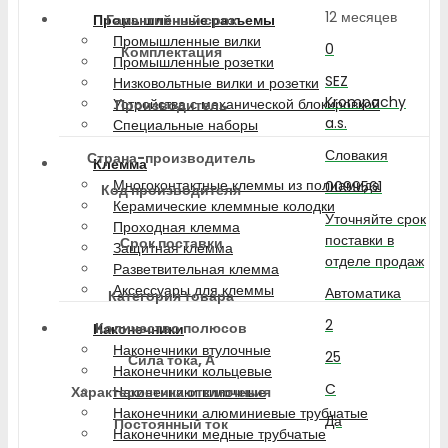
12 месяцев
Гарантийный срок
Промышленные разъемы
Промышленные вилки
0
Комплектация
Промышленные розетки
SEZ
Низковольтные вилки и розетки
Krompachy
Устройства с механической блокировкой
Производитель
a.s.
Специальные наборы
Словакия
Страна-производитель
Клемма
Многоконтактные клеммы из полиамида
0099561
Код производителя
Керамические клеммные колодки
Уточняйте срок
Проходная клемма
поставки в
Срок поставки
Защитная клемма
отделе продаж
Разветвительная клемма
Аксессуары для клеммы
Автоматика
Категория товара
2
Количество полюсов
Наконечники
Наконечники втулочные
25
Сила тока, А
Наконечники кольцевые
C
Характеристика отключения
Наконечники вилочные
Наконечники алюминиевые трубчатые
Да
Постоянный ток
Наконечники медные трубчатые