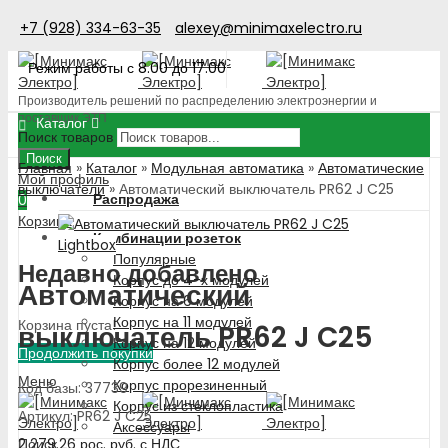
+7 (928) 334-63-35
alexey@minimaxelectro.ru
Режим работы с 8.00 до 17.00
Производитель решений по распределению электроэнергии и
поставщик ЭТП
Каталог
Поиск товаров
Поиск
Главная
»
Каталог
»
Модульная автоматика
»
Автоматические
Мой профиль
выключатели
»
Автоматический выключатель PR62 J C25
Распродажа
0
Корзина
Комбинации розеток
Lightbox
Популярные
Недавно добавлено
Корпус до 4-х модулей
Автоматический
Корпус на 6 модулей
Корпус на 11 модулей
Корзина пуста!
выключатель PR62 J C25
Корпус на 12 модулей
Продолжить покупки
Корпус более 12 модулей
Меню
Корпус прорезиненный
Код базы: 37739
Корпус из стеклопластика
Артикул: PR62 J C25
Аксессуары
2 279.26
рос. руб.
с НДС
Поиск