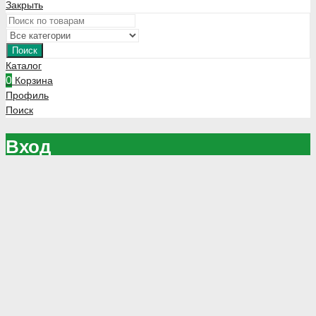
Закрыть
Поиск
Каталог
0
Корзина
Профиль
Поиск
Вход
Зарегистрируйтесь чтобы оформлять заказы напрямую через
сайт
Зарегистрироваться
Запомнить меня
Потеряли Ваш пароль?
Войти