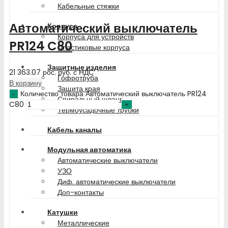
Кабельные стяжки
Автоматический выключатель
Корпуса
Корпуса для устройств
PR124 C80
Пластиковые корпуса
Защитные изделия
21 363.07
рос. руб.
с НДС
Гофротруба
В корзину
Защита края
Количество товара Автоматический выключатель PR124
Спиральный шланг
C80
Термоусадочные трубки
Кабель каналы
Модульная автоматика
Автоматические выключатели
УЗО
Диф. автоматические выключатели
Доп-контакты
Катушки
Металлические