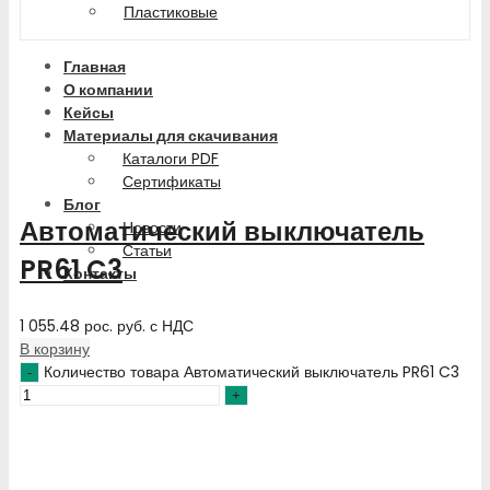
Пластиковые
Главная
О компании
Кейсы
Материалы для скачивания
Каталоги PDF
Сертификаты
Блог
Автоматический выключатель
Новости
Статьи
PR61 C3
Контакты
1 055.48
рос. руб.
с НДС
В корзину
Количество товара Автоматический выключатель PR61 C3