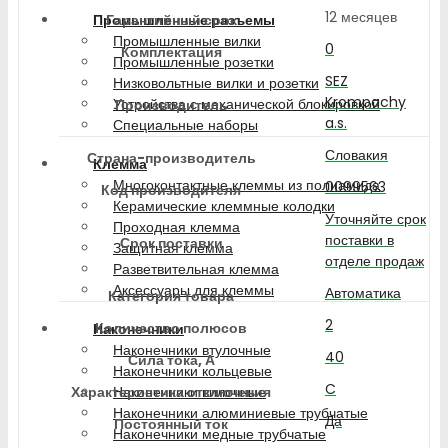
12 месяцев
Гарантийный срок
Промышленные разъемы
Промышленные вилки
0
Комплектация
Промышленные розетки
SEZ
Низковольтные вилки и розетки
Krompachy
Устройства с механической блокировкой
Производитель
a.s.
Специальные наборы
Словакия
Страна-производитель
Клемма
Многоконтактные клеммы из полиамида
0099563
Код производителя
Керамические клеммные колодки
Уточняйте срок
Проходная клемма
поставки в
Срок поставки
Защитная клемма
отделе продаж
Разветвительная клемма
Аксессуары для клеммы
Автоматика
Категория товара
2
Количество полюсов
Наконечники
Наконечники втулочные
40
Сила тока, А
Наконечники кольцевые
C
Характеристика отключения
Наконечники вилочные
Наконечники алюминиевые трубчатые
Да
Постоянный ток
Наконечники медные трубчатые