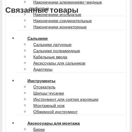
Наконечники алюминиево-медные
Связанные товары
трубчатые
Наконечники игольчатые
Наконечники соединительные
Наконечники коннекторные
Сальники
Сальники латунные
Сальники полиамидные
Кабельные ввода
Аксессуары для сальников
Адаптеры
Инструменты
Отсекатель
Щипцы-кусачки
Инструмент для снятия изоляции
Монтажный нож
Обжимной инструмент
Аксессуары для монтажа
Бирки