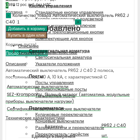
1 989.12
рос. руб.
без НДС
0
Кнопки управления
Корзина
Стандартные кнопки управления
Количество товара Автоматический выключатель PR62 J
Кнопки управления с подсветкой
C40
Кнопки управления с ключом
Недавно добавлено
Добавить в корзину
Двух- и трехпозиционные кнопки
Купить в один клик
Комплектующие для кнопок
Корзина пуста!
Описание
Светосигнальная арматура
Технические характеристики
Продолжить покупки
Светосигнальная арматура
Описание
Указатели положения
Автоматический выключатель PR62 J C40 2 полюса,
Посты
постоянный ток, 40 A, 10 kA, с характеристикой C
Посты управления
Автоматические выключатели
Противопожарные посты
SEZ-Krompachy_Полный каталог (автоматика, модульные
Тельферные посты
приборы, выключатели нагрузки)
Переключатели
Сертификат на автоматические выключатели
Кулачковые переключатели
Технические характеристики
Концевые выключатели
PR62 J C40
Артикул
Разъединители и переключатели
Переключатель-джойстик
шт.
Единица измерения