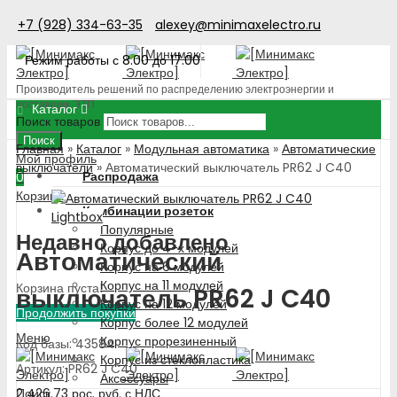
+7 (928) 334-63-35
alexey@minimaxelectro.ru
Режим работы с 8.00 до 17.00
Производитель решений по распределению электроэнергии и
поставщик ЭТП
Каталог
Поиск товаров
Поиск
Главная
»
Каталог
»
Модульная автоматика
»
Автоматические
Мой профиль
выключатели
»
Автоматический выключатель PR62 J C40
Распродажа
0
Корзина
Комбинации розеток
Lightbox
Популярные
Недавно добавлено
Корпус до 4-х модулей
Автоматический
Корпус на 6 модулей
Корпус на 11 модулей
Корзина пуста!
выключатель PR62 J C40
Корпус на 12 модулей
Продолжить покупки
Корпус более 12 модулей
Меню
Корпус прорезиненный
Код базы: 43584
Корпус из стеклопластика
Артикул: PR62 J C40
Аксессуары
2 426.73
рос. руб.
с НДС
Поиск