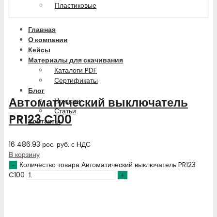
Пластиковые
Главная
О компании
Кейсы
Материалы для скачивания
Каталоги PDF
Сертификаты
Блог
Автоматический выключатель
Новости
Статьи
PR123 C100
Контакты
16 486.93
рос. руб.
с НДС
В корзину
Количество товара Автоматический выключатель PR123
C100