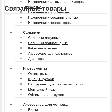
Наконечники алюминиево-медные
Связанные товары
трубчатые
Наконечники игольчатые
Наконечники соединительные
Наконечники коннекторные
Сальники
Сальники латунные
Сальники полиамидные
Кабельные ввода
Аксессуары для сальников
Адаптеры
Инструменты
Отсекатель
Щипцы-кусачки
Инструмент для снятия изоляции
Монтажный нож
Обжимной инструмент
Аксессуары для монтажа
Бирки