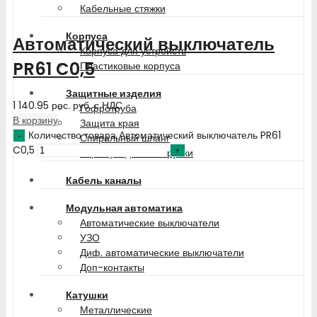
Кабельные стяжки
Корпуса
Автоматический выключатель
Корпуса для устройств
PR61 C0,5
Пластиковые корпуса
Защитные изделия
1 140.95
рос. руб.
с НДС
Гофротруба
В корзину
Защита края
Количество товара Автоматический выключатель PR61
Спиральный шланг
C0,5
Термоусадочные трубки
Кабель каналы
Модульная автоматика
Автоматические выключатели
УЗО
Диф. автоматические выключатели
Доп-контакты
Катушки
Металлические