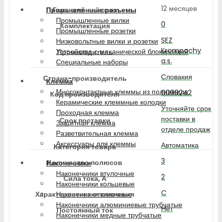
12 месяцев
Гарантийный срок
Промышленные разъемы
Промышленные вилки
0
Комплектация
Промышленные розетки
SEZ
Низковольтные вилки и розетки
Krompachy
Устройства с механической блокировкой
Производитель
a.s.
Специальные наборы
Словакия
Страна-производитель
Клемма
Многоконтактные клеммы из полиамида
0099242
Код производителя
Керамические клеммные колодки
Уточняйте срок
Проходная клемма
поставки в
Срок поставки
Защитная клемма
отделе продаж
Разветвительная клемма
Аксессуары для клеммы
Автоматика
Категория товара
3
Количество полюсов
Наконечники
Наконечники втулочные
2
Сила тока, А
Наконечники кольцевые
C
Характеристика отключения
Наконечники вилочные
Наконечники алюминиевые трубчатые
Нет
Постоянный ток
Наконечники медные трубчатые