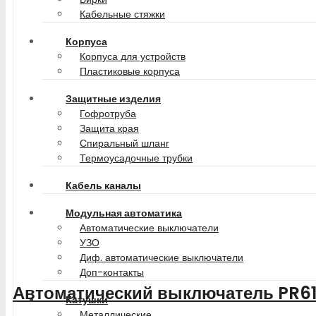
Кабельные стяжки
Корпуса
Корпуса для устройств
Пластиковые корпуса
Защитные изделия
Гофротруба
Защита края
Спиральный шланг
Термоусадочные трубки
Кабель каналы
Модульная автоматика
Автоматические выключатели
УЗО
Диф. автоматические выключатели
Доп-контакты
Автоматический выключатель PR61
Катушки
Металлические