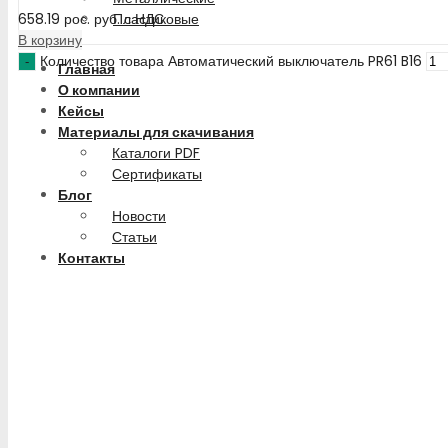
658.19
рос. руб.
с НДС
Пластиковые
В корзину
Количество товара Автоматический выключатель PR61 B16
Главная
О компании
Кейсы
Материалы для скачивания
Каталоги PDF
Сертификаты
Блог
Новости
Статьи
Контакты