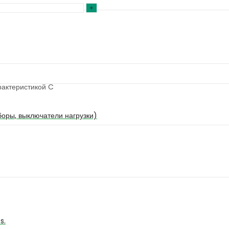
рактеристикой C
оры, выключатели нагрузки)
s.