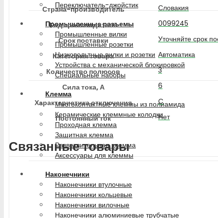
Переключатель-джойстик
Словакия
Страна-производитель
0099245
Промышленные разъемы
Код производителя
Промышленные вилки
Уточняйте срок по
Срок поставки
Промышленные розетки
Автоматика
Низковольтные вилки и розетки
Категория товара
Устройства с механической блокировкой
3
Количество полюсов
Специальные наборы
6
Сила тока, А
Клемма
C
Характеристика отключения
Многоконтактные клеммы из полиамида
Керамические клеммные колодки
Нет
Постоянный ток
Проходная клемма
Защитная клемма
Связанные товары
Разветвительная клемма
Аксессуары для клеммы
Наконечники
Наконечники втулочные
Наконечники кольцевые
Наконечники вилочные
Наконечники алюминиевые трубчатые