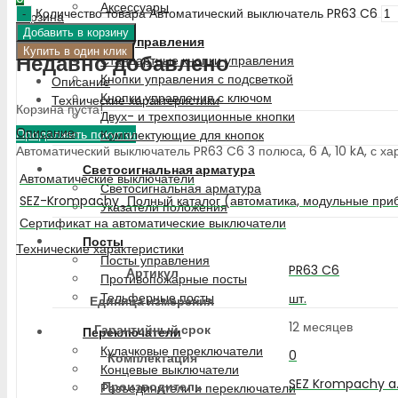
Аксессуары
Количество товара Автоматический выключатель PR63 C6
Корзина
Добавить в корзину
Кнопки управления
Купить в один клик
Недавно добавлено
Стандартные кнопки управления
Кнопки управления с подсветкой
Описание
Кнопки управления с ключом
Технические характеристики
Корзина пуста!
Двух- и трехпозиционные кнопки
Описание
Продолжить покупки
Комплектующие для кнопок
Автоматический выключатель PR63 C6 3 полюса, 6 A, 10 kA, с ха
Светосигнальная арматура
Автоматические выключатели
Светосигнальная арматура
SEZ-Krompachy_Полный каталог (автоматика, модульные приб
Указатели положения
Сертификат на автоматические выключатели
Посты
Технические характеристики
Посты управления
PR63 C6
Артикул
Противопожарные посты
Тельферные посты
шт.
Единица измерения
12 месяцев
Гарантийный срок
Переключатели
Кулачковые переключатели
0
Комплектация
Концевые выключатели
SEZ Krompachy a.
Производитель
Разъединители и переключатели