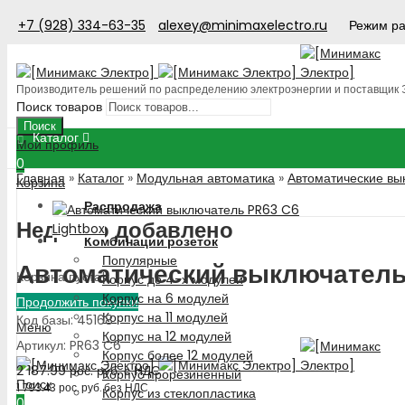
+7 (928) 334-63-35
alexey@minimaxelectro.ru
Режим ра
Производитель решений по распределению электроэнергии и поставщик
Поиск товаров
Поиск
Каталог
Мой профиль
0
Главная
»
Каталог
»
Модульная автоматика
»
Автоматические вы
Корзина
Распродажа
Недавно добавлено
Lightbox
Комбинации розеток
Популярные
Автоматический выключатель
Корзина пуста!
Корпус до 4-х модулей
Корпус на 6 модулей
Продолжить покупки
Корпус на 11 модулей
Код базы: 45168
Меню
Корпус на 12 модулей
Артикул: PR63 C6
Корпус более 12 модулей
2 187.99
рос. руб.
с НДС
Корпус прорезиненный
Поиск
1 793.43
рос. руб.
без НДС
Корпус из стеклопластика
0