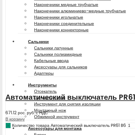
Наконечники медные трубчатые
Наконечники алюминиево-медные трубчатые
Наконечники игольчатые
Наконечники соединительные
Наконечники коннекторные
Сальники
Сальники латунные
Сальники полиамидные
Кабельные ввода
Аксессуары для сальников
Адаптеры
Инструменты
Отсекатель
Автоматический выключатель PR61
Щипцы-кусачки
Инструмент для снятия изоляции
Монтажный нож
671.12
рос. руб.
с НДС
Обжимной инструмент
В корзину
Количество товара Автоматический выключатель PR61 B6
Аксессуары для монтажа
Бирки