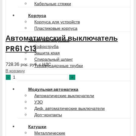
Кабельные стяжки
Корпуса
Корпуса для устройств
Пластиковые корпуса
Автоматический выключатель
Защитные изделия
Гофротруба
PR61 C13
Защита края
Спиральный шланг
728.36
рос. руб.
с НДС
Термоусадочные трубки
В корзину
Кабель каналы
Модульная автоматика
Автоматические выключатели
УЗО
Диф. автоматические выключатели
Доп-контакты
Катушки
Металлические