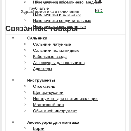
500
Ток утечки, мА
Наконечники алюминиево-медные
трубчатые
N/D
Характеристика отключения
Наконечники игольчатые
Наконечники соединительные
Связанные товары
Наконечники коннекторные
Сальники
Сальники латунные
Сальники полиамидные
Кабельные ввода
Аксессуары для сальников
Адаптеры
Инструменты
Отсекатель
Щипцы-кусачки
Инструмент для снятия изоляции
Монтажный нож
Обжимной инструмент
Аксессуары для монтажа
Бирки