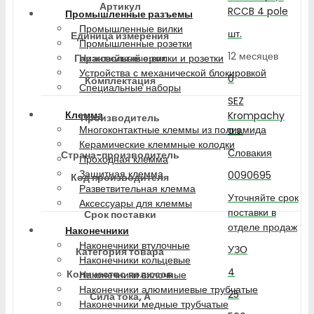
Артикул
RCCB 4 pole
Промышленные разъемы
Промышленные вилки
шт.
Единица измерения
Промышленные розетки
12 месяцев
Гарантийный срок
Низковольтные вилки и розетки
Устройства с механической блокировкой
0
Комплектация
Специальные наборы
SEZ
Клемма
Krompachy
Производитель
Многоконтактные клеммы из полиамида
a.s.
Керамические клеммные колодки
Словакия
Страна-производитель
Проходная клемма
Защитная клемма
0090695
Код производителя
Разветвительная клемма
Уточняйте срок
Аксессуары для клеммы
поставки в
Срок поставки
отделе продаж
Наконечники
Наконечники втулочные
УЗО
Категория товара
Наконечники кольцевые
4
Количество полюсов
Наконечники вилочные
Наконечники алюминиевые трубчатые
25
Сила тока, А
Наконечники медные трубчатые