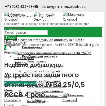
+7 (928) 334-63-35
alexey@minimaxelectro.ru
Режим работы с 8.00 до 17.00
Производитель решений по распределению электроэнергии и
поставщик ЭТП
Каталог
Поиск
Главная
»
Каталог
»
Модульная автоматика
»
УЗО
»
Мой профиль
Устройство защитного отключения PFB4 25/0,5 RCCB 4 pole
Распродажа
0
Корзина
Комбинации розеток
Популярные
Lightbox
Недавно добавлено
Корпус до 4-х модулей
Корпус на 6 модулей
Устройство защитного
Корпус на 11 модулей
Корзина пуста!
Корпус на 12 модулей
отключения PFB4 25/0,5
Продолжить покупки
Корпус более 12 модулей
Меню
Корпус прорезиненный
RCCB 4 pole
Корпус из стеклопластика
Аксессуары
Поиск