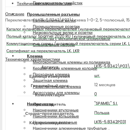
Переключатель-джойстик
Технические характеристики
Описание
Промышленные разъемы
Переключатель LK15-5.8342\P03\1 схема 1-0-2, 5-полюсный, 15A
Промышленные вилки
Промышленные розетки
Каталог кулачковых переключателей (кулачковый переключатель
Низковольтные вилки и розетки
Полный каталог Spamel 2020 RU (кулачковый переключатель се
Устройства с механической блокировкой
Коммутационные схемы (кулачковый переключатель серии LK, 
Специальные наборы
Сертификат на переключатель LK, LKR
Клемма
Технические характеристики
Многоконтактные клеммы из полиамида
LK15-5.8342\P03\
Артикул
Керамические клеммные колодки
Проходная клемма
шт.
Единица измерения
Защитная клемма
12 месяцев
Гарантийный срок
Разветвительная клемма
Аксессуары для клеммы
0
Комплектация
"SPAMEL" S.I.
Наконечники
Производитель
Наконечники втулочные
Польша
Страна-производитель
Наконечники кольцевые
LK15-5.8342P031
Наконечники вилочные
Код производителя
Наконечники алюминиевые трубчатые