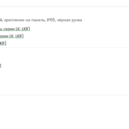
, крепление на панель, IP65, чёрная ручка
 серии LK, LKR)
рии LK, LKR)
LKR)
1