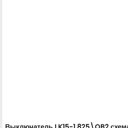
Выключатель LK15-1.825\OB2 схема