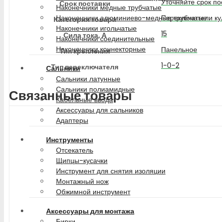
Уточняйте срок по
Срок поставки
Наконечники медные трубчатые
Переключатели ку
Наконечники алюминиево-медные трубчатые
Категория товара
Наконечники игольчатые
15
Сила тока, А
Наконечники соединительные
Наконечники коннекторные
Панельное
Тип крепления
1-0-2
Тип переключателя
Сальники
Сальники латунные
Сальники полиамидные
Связанные товары
Кабельные ввода
Аксессуары для сальников
Адаптеры
Инструменты
Отсекатель
Щипцы-кусачки
Инструмент для снятия изоляции
Монтажный нож
Обжимной инструмент
Аксессуары для монтажа
Бирки