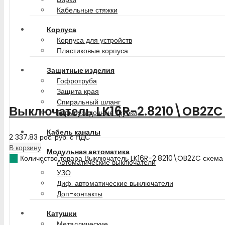
Кабельные стяжки
Корпуса
Корпуса для устройств
Пластиковые корпуса
Защитные изделия
Гофротруба
Защита края
Спиральный шланг
Выключатель LK16R-2.8210\OB2ZC 
Термоусадочные трубки
Кабель каналы
2 337.83
рос. руб.
с НДС
В корзину
Модульная автоматика
Количество товара Выключатель LK16R-2.8210\OB2ZC схема
Автоматические выключатели
УЗО
Диф. автоматические выключатели
Доп-контакты
Катушки
Металлические