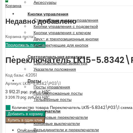
Аксессуары
Корзина
Кнопки управления
Недавно добавлено
Стандартные кнопки управления
Кнопки управления с подсветкой
Кнопки управления с ключом
Корзина пуста!
Двух- и трехпозиционные кнопки
Продолжить покупки
Комплектующие для кнопок
Светосигнальная арматура
Переключатель LK15-5.8342\P
Светосигнальная арматура
Указатели положения
Код базы: 42051
Посты
Артикул: LK15-5.8342\P03\1
Посты управления
3 912.21
рос. руб.
с НДС
Противопожарные посты
3 206.73
рос. руб.
без НДС
Тельферные посты
Количество товара Переключатель LK15-5.8342\P03\1 схема
Переключатели
Добавить в корзину
Кулачковые переключатели
Купить в один клик
Концевые выключатели
Разъединители и переключатели
Описание