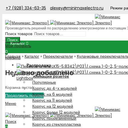
+7 (928) 334-63-35
alexey@minimaxelectro.ru
Режим ра
Производитель решений по распределению электроэнергии и поставщик
Поиск товаров
Поиск
Каталог
Мой профиль
0
Главная
»
Каталог
»
Переключатели
»
Кулачковые переключател
Корзина
Распродажа
Недавно добавлено
Комбинации розеток
Lightbox
Популярные
Корзина пуста!
Корпус до 4-х модулей
Корпус на 6 модулей
Продолжить покупки
Корпус на 11 модулей
Меню
Корпус на 12 модулей
Корпус более 12 модулей
Корпус прорезиненный
Поиск
Корпус из стеклопластика
0