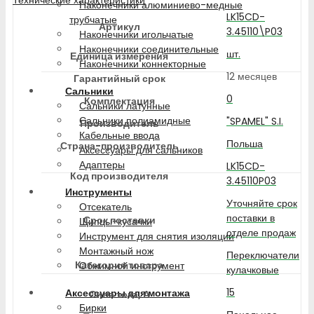
Наконечники алюминиево-медные
LK15CD-
трубчатые
Артикул
3.45110\P03
Наконечники игольчатые
Наконечники соединительные
шт.
Единица измерения
Наконечники коннекторные
12 месяцев
Гарантийный срок
Сальники
0
Комплектация
Сальники латунные
Сальники полиамидные
"SPAMEL" S.I.
Производитель
Кабельные ввода
Польша
Страна-производитель
Аксессуары для сальников
Адаптеры
LK15CD-
Код производителя
3.45110P03
Инструменты
Уточняйте срок
Отсекатель
поставки в
Срок поставки
Щипцы-кусачки
отделе продаж
Инструмент для снятия изоляции
Монтажный нож
Переключатели
Категория товара
Обжимной инструмент
кулачковые
15
Аксессуары для монтажа
Сила тока, А
Бирки