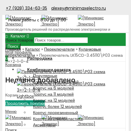
+7 (928) 334-63-35
alexey@minimaxelectro.ru
Режим работы с 8.00 до 17.00
Производитель решений по распределению электроэнергии и
поставщик ЭТП
Каталог
Поиск товаров
Поиск
Главная
»
Каталог
»
Переключатели
»
Кулачковые
Мой профиль
переключатели
»
Переключатель LK15CD-3.45110\P03 схема
Распродажа
0
3=>2-1-0-4
Корзина
Комбинации розеток
Популярные
Недавно добавлено
Корпус до 4-х модулей
Корпус на 6 модулей
Корпус на 11 модулей
Корзина пуста!
Lightbox
Корпус на 12 модулей
Продолжить покупки
Корпус более 12 модулей
Меню
Корпус прорезиненный
Корпус из стеклопластика
Аксессуары
Поиск