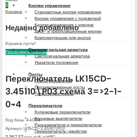
0
Кнопки управления
Корзина
Стандартные кнопки управления
Кнопки управления с подсветкой
Кнопки управления с ключом
Недавно добавлено
Двух- и трехпозиционные кнопки
Комплектующие для кнопок
Корзина пуста!
Светосигнальная арматура
Продолжить покупки
Светосигнальная арматура
Указатели положения
Посты
Переключатель LK15CD-
Посты управления
Противопожарные посты
3.45110\P03 схема 3=>2-1-
Тельферные посты
0-4
Переключатели
Кулачковые переключатели
Концевые выключатели
Код базы: 44094
Разъединители и переключатели
Артикул: LK15CD-3.45110\P03
Переключатель-джойстик
2 367.37
рос. руб.
с НДС