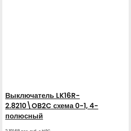
Выключатель LK16R-
2.8210\OB2C схема 0-1, 4-
полюсный
2 191.68
рос. руб.
с НДС