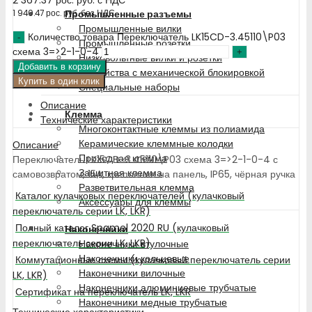
Промышленные разъемы
1 940.47
рос. руб.
без НДС
Промышленные вилки
Количество товара Переключатель LK15CD-3.45110\P03
Промышленные розетки
схема 3=>2-1-0-4
Низковольтные вилки и розетки
Добавить в корзину
Устройства с механической блокировкой
Купить в один клик
Специальные наборы
Описание
Клемма
Технические характеристики
Многоконтактные клеммы из полиамида
Керамические клеммные колодки
Описание
Проходная клемма
Переключатель LK15CD-3.45110\P03 схема 3=>2-1-0-4 с
Защитная клемма
самовозвратом, 15A, крепление на панель, IP65, чёрная ручка
Разветвительная клемма
Каталог кулачковых переключателей (кулачковый
Аксессуары для клеммы
переключатель серии LK, LKR)
Полный каталог Spamel 2020 RU (кулачковый
Наконечники
переключатель серии LK, LKR)
Наконечники втулочные
Наконечники кольцевые
Коммутационные схемы (кулачковый переключатель серии
Наконечники вилочные
LK, LKR)
Наконечники алюминиевые трубчатые
Сертификат на переключатель LK, LKR
Наконечники медные трубчатые
Технические характеристики