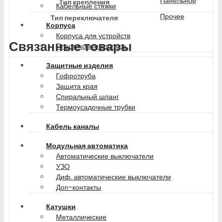
Панельное
Тип крепления
Кабельные стяжки
Прочее
Тип переключателя
Корпуса
Корпуса для устройств
Связанные товары
Пластиковые корпуса
Защитные изделия
Гофротруба
Защита края
Спиральный шланг
Термоусадочные трубки
Кабель каналы
Модульная автоматика
Автоматические выключатели
УЗО
Диф. автоматические выключатели
Доп-контакты
Катушки
Металлические