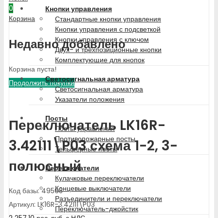
0
Кнопки управления
Корзина
Стандартные кнопки управления
Кнопки управления с подсветкой
Кнопки управления с ключом
Недавно добавлено
Двух- и трехпозиционные кнопки
Комплектующие для кнопок
Корзина пуста!
Светосигнальная арматура
Продолжить покупки
Светосигнальная арматура
Указатели положения
Посты
Переключатель LK16R-
Посты управления
Противопожарные посты
3.42111\P03 схема 1-2, 3-
Тельферные посты
полюсный
Переключатели
Кулачковые переключатели
Концевые выключатели
Код базы: 49565
Разъединители и переключатели
Артикул: LK16R-3.42111\P03
Переключатель-джойстик
2 257.10
рос. руб.
с НДС