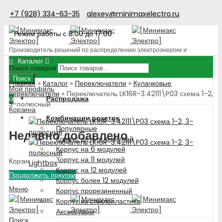
+7 (928) 334-63-35
alexey@minimaxelectro.ru
Режим работы с 8.00 до 17.00
Производитель решений по распределению электроэнергии и
поставщик ЭТП
Каталог
Поиск товаров
Поиск
Главная
»
Каталог
»
Переключатели
»
Кулачковые
Мой профиль
переключатели
»
Переключатель LK16R-3.42111\P03 схема 1-2,
Распродажа
0
3-полюсный
Корзина
Комбинации розеток
Популярные
Недавно добавлено
Корпус до 4-х модулей
Корпус на 6 модулей
Корпус на 11 модулей
Корзина пуста!
Lightbox
Корпус на 12 модулей
Продолжить покупки
Корпус более 12 модулей
Меню
Корпус прорезиненный
Корпус из стеклопластика
Аксессуары
Поиск