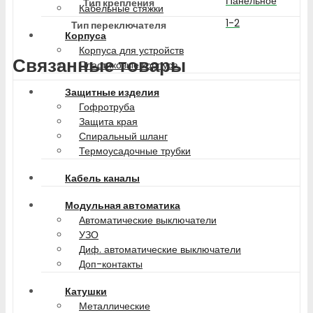
Панельное
Тип крепления
Кабельные стяжки
1-2
Тип переключателя
Корпуса
Корпуса для устройств
Связанные товары
Пластиковые корпуса
Защитные изделия
Гофротруба
Защита края
Спиральный шланг
Термоусадочные трубки
Кабель каналы
Модульная автоматика
Автоматические выключатели
УЗО
Диф. автоматические выключатели
Доп-контакты
Катушки
Металлические