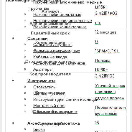
Наконечники алюминиево-медные
LK16R-
трубчатые
Артикул
3.42111\P03
Наконечники игольчатые
Наконечники соединительные
шт.
Единица измерения
Наконечники коннекторные
12 месяцев
Гарантийный срок
Сальники
0
Комплектация
Сальники латунные
Сальники полиамидные
"SPAMEL" S.I.
Производитель
Кабельные ввода
Польша
Страна-производитель
Аксессуары для сальников
Адаптеры
LK16R-
Код производителя
3.42111P03
Инструменты
Уточняйте срок
Отсекатель
поставки в
Срок поставки
Щипцы-кусачки
отделе продаж
Инструмент для снятия изоляции
Монтажный нож
Переключатели
Категория товара
Обжимной инструмент
кулачковые
16
Аксессуары для монтажа
Сила тока, А
Бирки