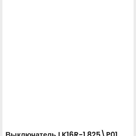
Выключатель LK16R-1.825\P01