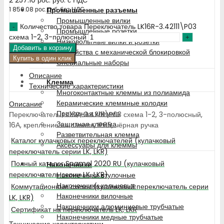
Промышленные разъемы
1 850.08
рос. руб.
без НДС
Промышленные вилки
Количество товара Переключатель LK16R-3.42111\P03
Промышленные розетки
схема 1-2, 3-полюсный
Низковольтные вилки и розетки
Добавить в корзину
Устройства с механической блокировкой
Купить в один клик
Специальные наборы
Описание
Клемма
Технические характеристики
Многоконтактные клеммы из полиамида
Керамические клеммные колодки
Описание
Проходная клемма
Переключатель LK16R-3.42111\P03 схема 1-2, 3-полюсный,
Защитная клемма
16А, крепление на панель, IP65, чёрная ручка
Разветвительная клемма
Каталог кулачковых переключателей (кулачковый
Аксессуары для клеммы
переключатель серии LK, LKR)
Полный каталог Spamel 2020 RU (кулачковый
Наконечники
переключатель серии LK, LKR)
Наконечники втулочные
Наконечники кольцевые
Коммутационные схемы (кулачковый переключатель серии
Наконечники вилочные
LK, LKR)
Наконечники алюминиевые трубчатые
Сертификат на переключатель LK, LKR
Наконечники медные трубчатые
Технические характеристики