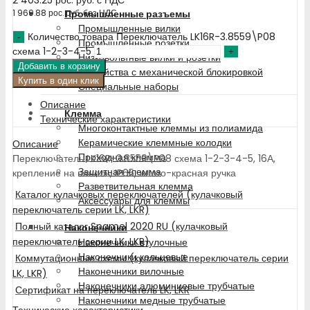
Промышленные разъемы
1 969.88
рос. руб.
без НДС
Промышленные вилки
Количество товара Переключатель LK16R-3.8559\P08
Промышленные розетки
схема 1-2-3-4-5
Низковольтные вилки и розетки
Добавить в корзину
Устройства с механической блокировкой
Купить в один клик
Специальные наборы
Описание
Клемма
Технические характеристики
Многоконтактные клеммы из полиамида
Керамические клеммные колодки
Описание
Проходная клемма
Переключатель LK16R-3.8559\P08 схема 1-2-3-4-5, 16А,
Защитная клемма
крепление на панель, IP65, жёлто-красная ручка
Разветвительная клемма
Каталог кулачковых переключателей (кулачковый
Аксессуары для клеммы
переключатель серии LK, LKR)
Полный каталог Spamel 2020 RU (кулачковый
Наконечники
переключатель серии LK, LKR)
Наконечники втулочные
Наконечники кольцевые
Коммутационные схемы (кулачковый переключатель серии
Наконечники вилочные
LK, LKR)
Наконечники алюминиевые трубчатые
Сертификат на переключатель LK, LKR
Наконечники медные трубчатые
Технические характеристики