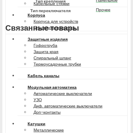
Панельное
Тип крепления
Кабельные стяжки
Прочее
Тип переключателя
Корпуса
Корпуса для устройств
Связанные товары
Пластиковые корпуса
Защитные изделия
Гофротруба
Защита края
Спиральный шланг
Термоусадочные трубки
Кабель каналы
Модульная автоматика
Автоматические выключатели
УЗО
Диф. автоматические выключатели
Доп-контакты
Катушки
Металлические