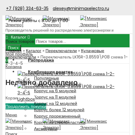
+7 (928) 334-63-35
alexey@minimaxelectro.ru
Режим работы с 8.00 до 17.00
Производитель решений по распределению электроэнергии и
поставщик ЭТП
Каталог
Поиск товаров
Поиск
Главная
»
Каталог
»
Переключатели
»
Кулачковые
Мой профиль
переключатели
»
Переключатель LK16R-3.8559\P08 схема 1-
Распродажа
0
2-3-4-5
Корзина
Комбинации розеток
Популярные
Недавно добавлено
Корпус до 4-х модулей
Корпус на 6 модулей
Корпус на 11 модулей
Корзина пуста!
Lightbox
Корпус на 12 модулей
Продолжить покупки
Корпус более 12 модулей
Меню
Корпус прорезиненный
Корпус из стеклопластика
Аксессуары
Поиск