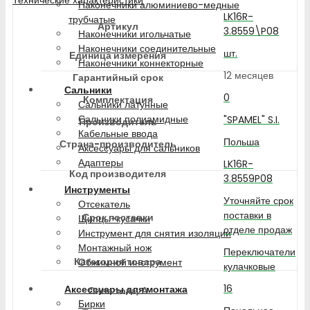
Наконечники алюминиево-медные
LK16R-
трубчатые
Артикул
3.8559\P08
Наконечники игольчатые
Наконечники соединительные
шт.
Единица измерения
Наконечники коннекторные
12 месяцев
Гарантийный срок
Сальники
0
Комплектация
Сальники латунные
Сальники полиамидные
"SPAMEL" S.I.
Производитель
Кабельные ввода
Польша
Страна-производитель
Аксессуары для сальников
Адаптеры
LK16R-
Код производителя
3.8559P08
Инструменты
Уточняйте срок
Отсекатель
поставки в
Срок поставки
Щипцы-кусачки
отделе продаж
Инструмент для снятия изоляции
Монтажный нож
Переключатели
Категория товара
Обжимной инструмент
кулачковые
16
Аксессуары для монтажа
Сила тока, А
Бирки