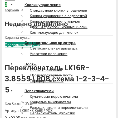
0
Кнопки управления
Корзина
Стандартные кнопки управления
Кнопки управления с подсветкой
Кнопки управления с ключом
Недавно добавлено
Двух- и трехпозиционные кнопки
Комплектующие для кнопок
Корзина пуста!
Светосигнальная арматура
Продолжить покупки
Светосигнальная арматура
Указатели положения
Посты
Переключатель LK16R-
Посты управления
Противопожарные посты
3.8559\P08 схема 1-2-3-4-
Тельферные посты
5
Переключатели
Кулачковые переключатели
Концевые выключатели
Код базы: 43921
Разъединители и переключатели
Артикул: LK16R-3.8559\P08
Переключатель-джойстик
2 403.25
рос. руб.
с НДС