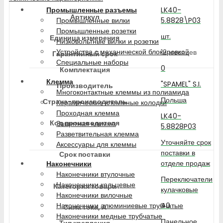
LK40-
Промышленные разъемы
Артикул
5.8828\P03
Промышленные вилки
Промышленные розетки
шт.
Единица измерения
Низковольтные вилки и розетки
Устройства с механической блокировкой
12 месяцев
Гарантийный срок
Специальные наборы
0
Комплектация
Клемма
"SPAMEL" S.I.
Производитель
Многоконтактные клеммы из полиамида
Польша
Страна-производитель
Керамические клеммные колодки
Проходная клемма
LK40-
Код производителя
Защитная клемма
5.8828P03
Разветвительная клемма
Уточняйте срок
Аксессуары для клеммы
поставки в
Срок поставки
отделе продаж
Наконечники
Наконечники втулочные
Переключатели
Наконечники кольцевые
Категория товара
кулачковые
Наконечники вилочные
40
Наконечники алюминиевые трубчатые
Сила тока, А
Наконечники медные трубчатые
Панельное
Тип крепления