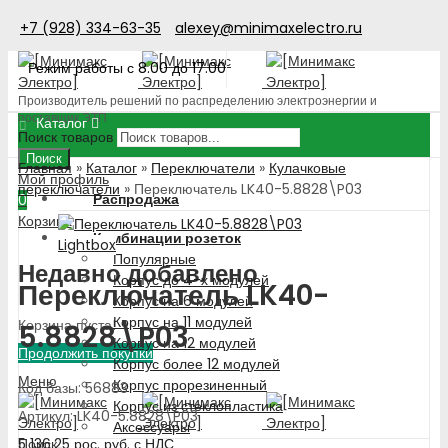
+7 (928) 334-63-35
alexey@minimaxelectro.ru
Режим работы с 8.00 до 17.00
Производитель решений по распределению электроэнергии и
поставщик ЭТП
Каталог
Поиск товаров
Поиск
Главная
»
Каталог
»
Переключатели
»
Кулачковые
Мой профиль
переключатели
»
Переключатель LK40-5.8828\P03
Распродажа
0
Корзина
Комбинации розеток
Lightbox
Популярные
Недавно добавлено
Корпус до 4-х модулей
Переключатель LK40-
Корпус на 6 модулей
Корпус на 11 модулей
Корзина пуста!
5.8828\P03
Корпус на 12 модулей
Продолжить покупки
Корпус более 12 модулей
Меню
Корпус прорезиненный
Код базы: 56883
Корпус из стеклопластика
Артикул: LK40-5.8828\P03
Аксессуары
5 136.25
рос. руб.
с НДС
Поиск