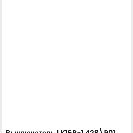
Выключатель LK16R-1.428\P01