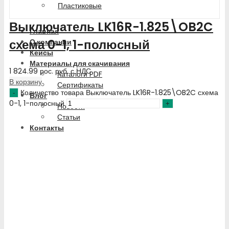
Пластиковые
Выключатель LK16R-1.825\OB2C
Главная
схема 0-1, 1-полюсный
О компании
Кейсы
Материалы для скачивания
1 824.99
рос. руб.
с НДС
Каталоги PDF
В корзину
Сертификаты
Количество товара Выключатель LK16R-1.825\OB2C схема
Блог
0-1, 1-полюсный
Новости
Статьи
Контакты