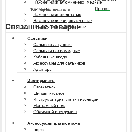
Наконечники алюминиево-медные
трубчатые
Прочее
Тип переключателя
Наконечники игольчатые
Наконечники соединительные
Связанные товары
Наконечники коннекторные
Сальники
Сальники латунные
Сальники полиамидные
Кабельные ввода
Аксессуары для сальников
Адаптеры
Инструменты
Отсекатель
Щипцы-кусачки
Инструмент для снятия изоляции
Монтажный нож
Обжимной инструмент
Аксессуары для монтажа
Бирки