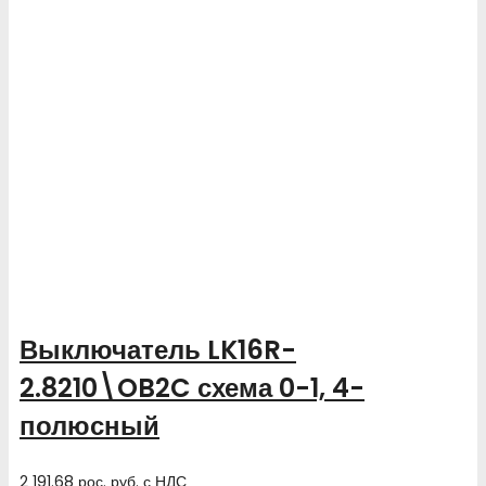
Выключатель LK16R-
2.8210\OB2C схема 0-1, 4-
полюсный
2 191.68
рос. руб.
с НДС