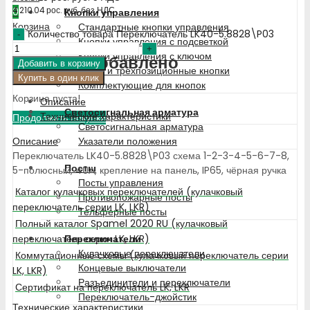
4 210.04
рос. руб.
без НДС
0
Кнопки управления
Корзина
Стандартные кнопки управления
Количество товара Переключатель LK40-5.8828\P03
Кнопки управления с подсветкой
Кнопки управления с ключом
Недавно добавлено
Добавить в корзину
Двух- и трехпозиционные кнопки
Купить в один клик
Комплектующие для кнопок
Корзина пуста!
Описание
Светосигнальная арматура
Технические характеристики
Продолжить покупки
Светосигнальная арматура
Описание
Указатели положения
Переключатель LK40-5.8828\P03 схема 1-2-3-4-5-6-7-8,
Посты
5-полюсный, 40А, крепление на панель, IP65, чёрная ручка
Посты управления
Каталог кулачковых переключателей (кулачковый
Противопожарные посты
переключатель серии LK, LKR)
Тельферные посты
Полный каталог Spamel 2020 RU (кулачковый
переключатель серии LK, LKR)
Переключатели
Кулачковые переключатели
Коммутационные схемы (кулачковый переключатель серии
Концевые выключатели
LK, LKR)
Разъединители и переключатели
Сертификат на переключатель LK, LKR
Переключатель-джойстик
Технические характеристики