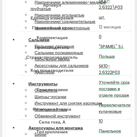
SK10-
Наконечники алюминиево-медные
Артикул
2.6322\P03
трубчатые
Наконечники игольчатые
шт.
Единица измерения
Наконечники соединительные
12 месяцев
Гарантийный срок
Наконечники коннекторные
0
Комплектация
Сальники
Сальники латунные
"SPAMEL" S.I.
Производитель
Сальники полиамидные
Польша
Страна-производитель
Кабельные ввода
Аксессуары для сальников
SK10-
Код производителя
Адаптеры
2.6322P03
Уточняйте срок
Инструменты
поставки в
Срок поставки
Отсекатель
отделе продаж
Щипцы-кусачки
Инструмент для снятия изоляции
Переключатели
Категория товара
Монтажный нож
кулачковые
Обжимной инструмент
10
Сила тока, А
Аксессуары для монтажа
Панельное
Тип крепления
Бирки