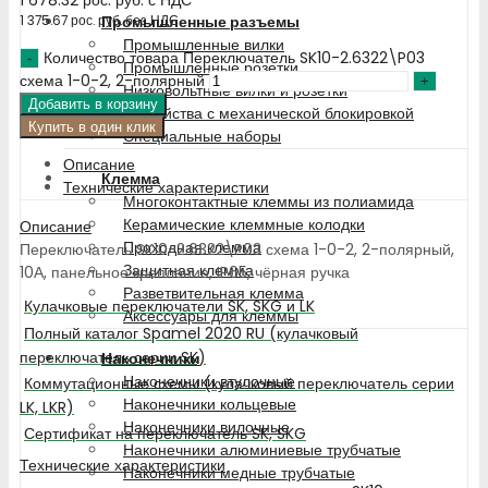
Промышленные разъемы
1 375.67
рос. руб.
без НДС
Промышленные вилки
Количество товара Переключатель SK10-2.6322\P03
Промышленные розетки
схема 1-0-2, 2-полярный
Низковольтные вилки и розетки
Добавить в корзину
Устройства с механической блокировкой
Купить в один клик
Специальные наборы
Описание
Клемма
Технические характеристики
Многоконтактные клеммы из полиамида
Керамические клеммные колодки
Описание
Проходная клемма
Переключатель SK10-2.6322\P03 схема 1-0-2, 2-полярный,
Защитная клемма
10А, панельное крепление, IP65, чёрная ручка
Разветвительная клемма
Кулачковые переключатели SK, SKG и LK
Аксессуары для клеммы
Полный каталог Spamel 2020 RU (кулачковый
переключатель серии SK)
Наконечники
Наконечники втулочные
Коммутационные схемы (кулачковый переключатель серии
Наконечники кольцевые
LK, LKR)
Наконечники вилочные
Сертификат на переключатель SK, SKG
Наконечники алюминиевые трубчатые
Технические характеристики
Наконечники медные трубчатые