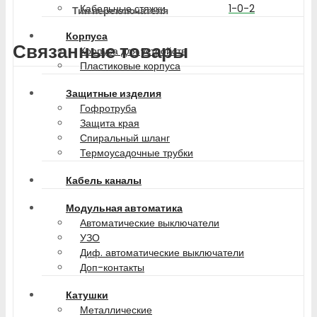
1-0-2
Кабельные стяжки
Тип переключателя
Корпуса
Связанные товары
Корпуса для устройств
Пластиковые корпуса
Защитные изделия
Гофротруба
Защита края
Спиральный шланг
Термоусадочные трубки
Кабель каналы
Модульная автоматика
Автоматические выключатели
УЗО
Диф. автоматические выключатели
Доп-контакты
Катушки
Металлические