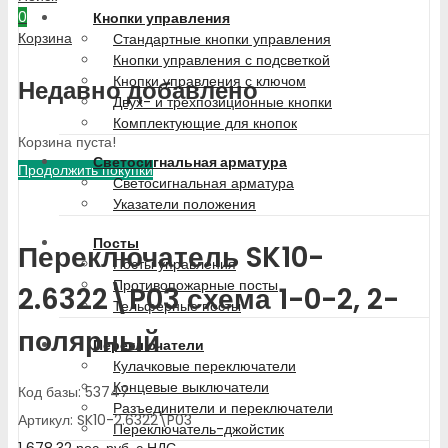
0
Кнопки управления
Корзина
Стандартные кнопки управления
Кнопки управления с подсветкой
Кнопки управления с ключом
Недавно добавлено
Двух- и трехпозиционные кнопки
Комплектующие для кнопок
Корзина пуста!
Светосигнальная арматура
Продолжить покупки
Светосигнальная арматура
Указатели положения
Посты
Переключатель SK10-
Посты управления
Противопожарные посты
2.6322\P03 схема 1-0-2, 2-
Тельферные посты
полярный
Переключатели
Кулачковые переключатели
Концевые выключатели
Код базы: 53747
Разъединители и переключатели
Артикул: SK10-2.6322\P03
Переключатель-джойстик
1 678.32
рос. руб.
с НДС