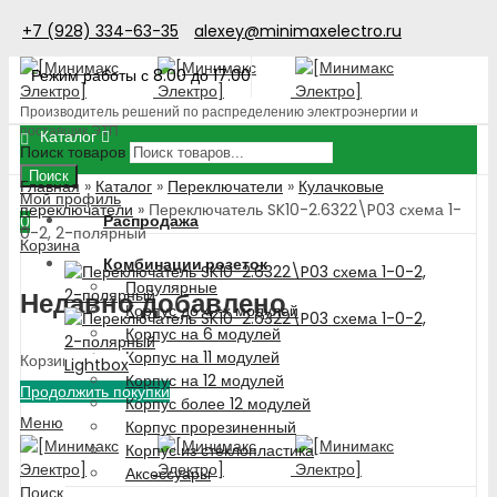
+7 (928) 334-63-35
alexey@minimaxelectro.ru
Режим работы с 8.00 до 17.00
Производитель решений по распределению электроэнергии и
поставщик ЭТП
Каталог
Поиск товаров
Поиск
Главная
»
Каталог
»
Переключатели
»
Кулачковые
Мой профиль
переключатели
»
Переключатель SK10-2.6322\P03 схема 1-
Распродажа
0
0-2, 2-полярный
Корзина
Комбинации розеток
Популярные
Недавно добавлено
Корпус до 4-х модулей
Корпус на 6 модулей
Корпус на 11 модулей
Корзина пуста!
Lightbox
Корпус на 12 модулей
Продолжить покупки
Корпус более 12 модулей
Меню
Корпус прорезиненный
Корпус из стеклопластика
Аксессуары
Поиск