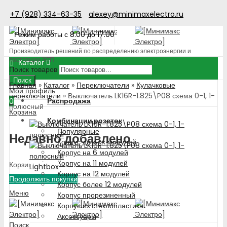
+7 (928) 334-63-35
alexey@minimaxelectro.ru
Режим работы с 8.00 до 17.00
Производитель решений по распределению электроэнергии и
поставщик ЭТП
Каталог
Поиск товаров
Поиск
Главная
»
Каталог
»
Переключатели
»
Кулачковые
Мой профиль
переключатели
»
Выключатель LK16R-1.825\P08 схема 0-1, 1-
Распродажа
0
полюсный
Корзина
Комбинации розеток
Популярные
Недавно добавлено
Корпус до 4-х модулей
Корпус на 6 модулей
Корпус на 11 модулей
Корзина пуста!
Lightbox
Корпус на 12 модулей
Продолжить покупки
Корпус более 12 модулей
Меню
Корпус прорезиненный
Корпус из стеклопластика
Аксессуары
Поиск