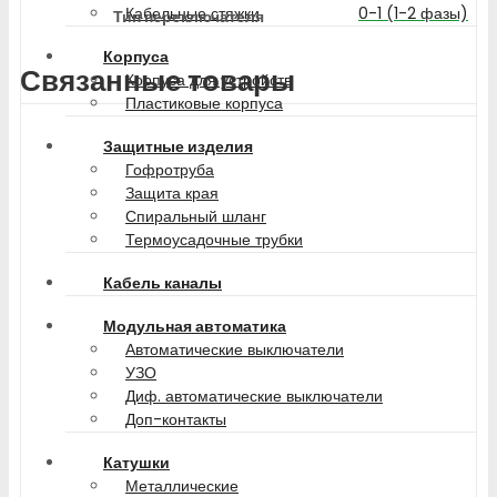
0-1 (1-2 фазы)
Кабельные стяжки
Тип переключателя
Корпуса
Связанные товары
Корпуса для устройств
Пластиковые корпуса
Защитные изделия
Гофротруба
Защита края
Спиральный шланг
Термоусадочные трубки
Кабель каналы
Модульная автоматика
Автоматические выключатели
УЗО
Диф. автоматические выключатели
Доп-контакты
Катушки
Металлические