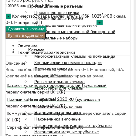
Промышленные разъемы
1 019.53
рос. руб.
без НДС
Промышленные вилки
Количество товара Выключатель LK16R-1.825\P08 схема
Промышленные розетки
0-1, 1-полюсный
Низковольтные вилки и розетки
Добавить в корзину
Устройства с механической блокировкой
Купить в один клик
Специальные наборы
Описание
Клемма
Технические характеристики
Многоконтактные клеммы из полиамида
Керамические клеммные колодки
Описание
Проходная клемма
Выключатель LK16R-1.825\P08 схема 0-1, 1-полюсный, 16А,
Защитная клемма
крепление на панель, IP65, жёлто-красная ручка
Разветвительная клемма
Каталог кулачковых переключателей (кулачковый
Аксессуары для клеммы
переключатель серии LK, LKR)
Полный каталог Spamel 2020 RU (кулачковый
Наконечники
переключатель серии LK, LKR)
Наконечники втулочные
Наконечники кольцевые
Коммутационные схемы (кулачковый переключатель серии
Наконечники вилочные
LK, LKR)
Наконечники алюминиевые трубчатые
Сертификат на переключатель LK, LKR
Наконечники медные трубчатые
Технические характеристики