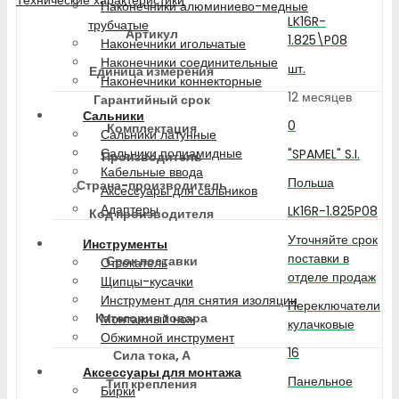
Наконечники алюминиево-медные
LK16R-
трубчатые
Артикул
1.825\P08
Наконечники игольчатые
Наконечники соединительные
шт.
Единица измерения
Наконечники коннекторные
12 месяцев
Гарантийный срок
Сальники
0
Комплектация
Сальники латунные
Сальники полиамидные
"SPAMEL" S.I.
Производитель
Кабельные ввода
Польша
Страна-производитель
Аксессуары для сальников
Адаптеры
LK16R-1.825P08
Код производителя
Уточняйте срок
Инструменты
поставки в
Срок поставки
Отсекатель
отделе продаж
Щипцы-кусачки
Инструмент для снятия изоляции
Переключатели
Категория товара
Монтажный нож
кулачковые
Обжимной инструмент
16
Сила тока, А
Аксессуары для монтажа
Панельное
Тип крепления
Бирки