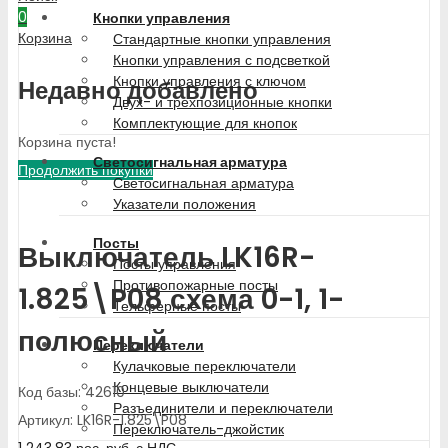
0
Кнопки управления
Корзина
Стандартные кнопки управления
Кнопки управления с подсветкой
Кнопки управления с ключом
Недавно добавлено
Двух- и трехпозиционные кнопки
Комплектующие для кнопок
Корзина пуста!
Светосигнальная арматура
Продолжить покупки
Светосигнальная арматура
Указатели положения
Посты
Выключатель LK16R-
Посты управления
Противопожарные посты
1.825\P08 схема 0-1, 1-
Тельферные посты
полюсный
Переключатели
Кулачковые переключатели
Концевые выключатели
Код базы: 42610
Разъединители и переключатели
Артикул: LK16R-1.825\P08
Переключатель-джойстик
1 243.83
рос. руб.
с НДС