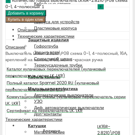
Количество товара Выключатель LK16R-2.8210\P08 схема
Кабельные стяжки
0-1, 4-полюсный
Добавить в корзину
Корпуса
Купить в один клик
Корпуса для устройств
Пластиковые корпуса
Описание
Технические характеристики
Защитные изделия
Гофротруба
Описание
Защита края
Выключатель LK16R-2.8210\P08 схема 0-1, 4-полюсный, 16А,
Спиральный шланг
крепление на панель, IP65, жёлто-красная ручка
Термоусадочные трубки
Каталог кулачковых переключателей (кулачковый
переключатель серии LK, LKR)
Кабель каналы
Полный каталог Spamel 2020 RU (кулачковый
Модульная автоматика
переключатель серии LK, LKR)
Автоматические выключатели
Коммутационные схемы (кулачковый переключатель серии
УЗО
LK, LKR)
Диф. автоматические выключатели
Сертификат на переключатель LK, LKR
Доп-контакты
Технические характеристики
Катушки
LK16R-
Артикул
Металлические
2.8210\P08