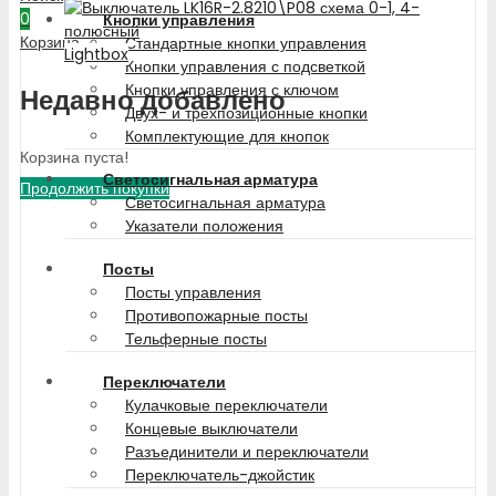
0
Кнопки управления
Корзина
Стандартные кнопки управления
Lightbox
Кнопки управления с подсветкой
Кнопки управления с ключом
Недавно добавлено
Двух- и трехпозиционные кнопки
Комплектующие для кнопок
Корзина пуста!
Светосигнальная арматура
Продолжить покупки
Светосигнальная арматура
Указатели положения
Посты
Посты управления
Противопожарные посты
Тельферные посты
Переключатели
Кулачковые переключатели
Концевые выключатели
Разъединители и переключатели
Переключатель-джойстик