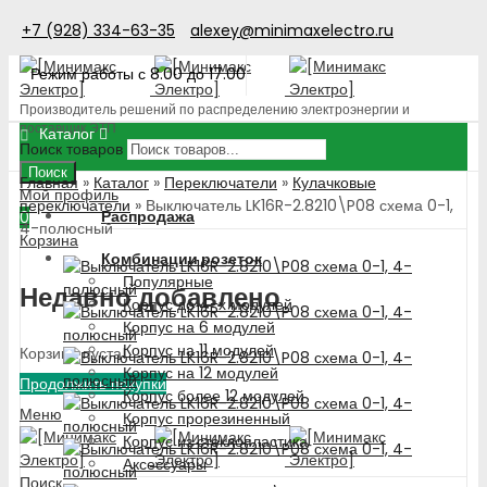
+7 (928) 334-63-35
alexey@minimaxelectro.ru
Режим работы с 8.00 до 17.00
Производитель решений по распределению электроэнергии и
поставщик ЭТП
Каталог
Поиск товаров
Поиск
Главная
»
Каталог
»
Переключатели
»
Кулачковые
Мой профиль
переключатели
»
Выключатель LK16R-2.8210\P08 схема 0-1,
Распродажа
0
4-полюсный
Корзина
Комбинации розеток
Популярные
Недавно добавлено
Корпус до 4-х модулей
Корпус на 6 модулей
Корпус на 11 модулей
Корзина пуста!
Корпус на 12 модулей
Продолжить покупки
Корпус более 12 модулей
Меню
Корпус прорезиненный
Корпус из стеклопластика
Аксессуары
Поиск