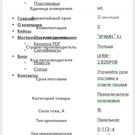
Пластиковые
шт.
Единица измерения
12 месяцев
Гарантийный срок
Главная
О компании
0
Комплектация
Кейсы
"SPAMEL" S.I.
Производитель
Материалы для скачивания
Каталоги PDF
Польша
Страна-производитель
Сертификаты
LK16R-
Блог
Код производителя
2.8210P08
Новости
Статьи
Уточняйте срок
Контакты
поставки в
Срок поставки
отделе продаж
Переключатели
Категория товара
кулачковые
16
Сила тока, А
Панельное
Тип крепления
0-1 (3-4
Тип переключателя