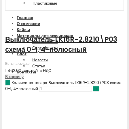
Пластиковые
Главная
О компании
Кейсы
Материалы для скачивания
Выключатель LK16R-2.8210\P03
Каталоги PDF
схема 0-1, 4-полюсный
Сертификаты
Блог
Новости
Есть на складе
Статьи
1 462.00
рос. руб.
с НДС
Контакты
В корзину
Количество товара Выключатель LK16R-2.8210\P03 схема
0-1, 4-полюсный