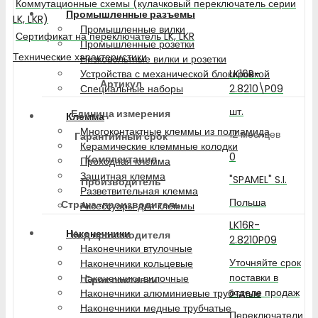
Коммутационные схемы (кулачковый переключатель серии
Промышленные разъемы
LK, LKR)
Промышленные вилки
Сертификат на переключатель LK, LKR
Промышленные розетки
Технические характеристики
Низковольтные вилки и розетки
LK16R-
Устройства с механической блокировкой
Артикул
2.8210\P09
Специальные наборы
шт.
Единица измерения
Клемма
Многоконтактные клеммы из полиамида
12 месяцев
Гарантийный срок
Керамические клеммные колодки
0
Комплектация
Проходная клемма
Защитная клемма
"SPAMEL" S.I.
Производитель
Разветвительная клемма
Польша
Страна-производитель
Аксессуары для клеммы
LK16R-
Наконечники
Код производителя
2.8210P09
Наконечники втулочные
Уточняйте срок
Наконечники кольцевые
поставки в
Наконечники вилочные
Срок поставки
отделе продаж
Наконечники алюминиевые трубчатые
Наконечники медные трубчатые
Переключатели