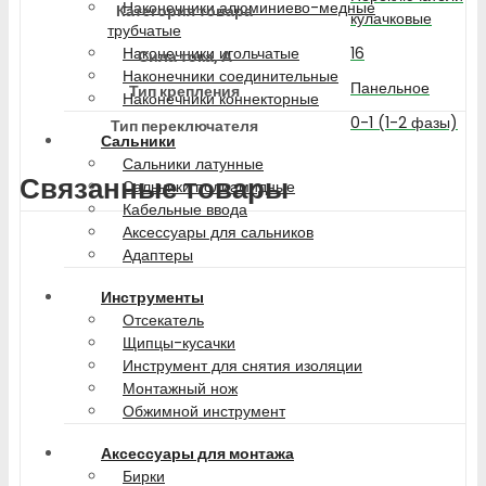
Наконечники алюминиево-медные
Категория товара
кулачковые
трубчатые
16
Наконечники игольчатые
Сила тока, А
Наконечники соединительные
Панельное
Тип крепления
Наконечники коннекторные
0-1 (1-2 фазы)
Тип переключателя
Сальники
Сальники латунные
Связанные товары
Сальники полиамидные
Кабельные ввода
Аксессуары для сальников
Адаптеры
Инструменты
Отсекатель
Щипцы-кусачки
Инструмент для снятия изоляции
Монтажный нож
Обжимной инструмент
Аксессуары для монтажа
Бирки