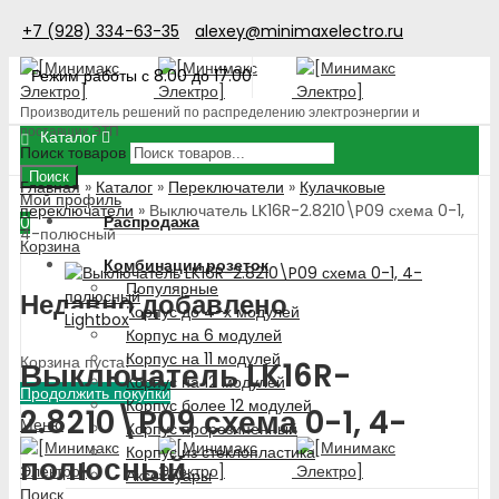
+7 (928) 334-63-35
alexey@minimaxelectro.ru
Режим работы с 8.00 до 17.00
Производитель решений по распределению электроэнергии и
поставщик ЭТП
Каталог
Поиск товаров
Поиск
Главная
»
Каталог
»
Переключатели
»
Кулачковые
Мой профиль
переключатели
»
Выключатель LK16R-2.8210\P09 схема 0-1,
Распродажа
0
4-полюсный
Корзина
Комбинации розеток
Популярные
Недавно добавлено
Корпус до 4-х модулей
Lightbox
Корпус на 6 модулей
Корпус на 11 модулей
Корзина пуста!
Выключатель LK16R-
Корпус на 12 модулей
Продолжить покупки
Корпус более 12 модулей
2.8210\P09 схема 0-1, 4-
Меню
Корпус прорезиненный
Корпус из стеклопластика
полюсный
Аксессуары
Поиск