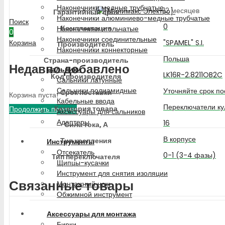
Наконечники медные трубчатые
12 месяцев
Гарантийный срок
Наконечники алюминиево-медные трубчатые
Поиск
0
Комплектация
Наконечники игольчатые
0
Наконечники соединительные
"SPAMEL" S.I.
Корзина
Производитель
Наконечники коннекторные
Польша
Страна-производитель
Недавно добавлено
Сальники
LK16R-2.8211OB2C
Код производителя
Сальники латунные
Сальники полиамидные
Уточняйте срок по
Срок поставки
Корзина пуста!
Кабельные ввода
Переключатели ку
Категория товара
Продолжить покупки
Аксессуары для сальников
Адаптеры
16
Сила тока, А
В корпусе
Тип крепления
Инструменты
Отсекатель
0-1 (3-4 фазы)
Тип переключателя
Щипцы-кусачки
Инструмент для снятия изоляции
Связанные товары
Монтажный нож
Обжимной инструмент
Аксессуары для монтажа
Бирки