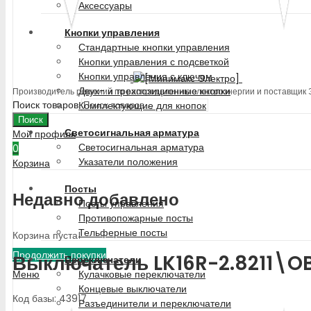
Аксессуары
Кнопки управления
Стандартные кнопки управления
Кнопки управления с подсветкой
Кнопки управления с ключом
Двух- и трехпозиционные кнопки
Производитель решений по распределению электроэнергии и поставщик
Поиск товаров
Комплектующие для кнопок
Поиск
Светосигнальная арматура
Мой профиль
Светосигнальная арматура
0
Указатели положения
Корзина
Посты
Недавно добавлено
Посты управления
Противопожарные посты
Тельферные посты
Корзина пуста!
Продолжить покупки
Выключатель LK16R-2.8211\OB
Переключатели
Меню
Кулачковые переключатели
Концевые выключатели
Код базы: 43917
Разъединители и переключатели