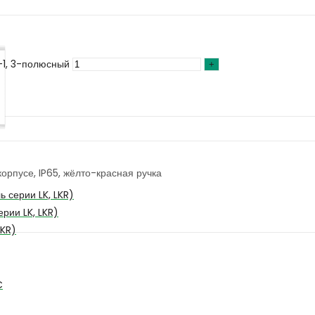
-1, 3-полюсный
орпусе, IP65, жёлто-красная ручка
 серии LK, LKR)
рии LK, LKR)
LKR)
C