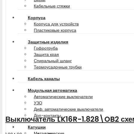
Кабельные стяжки
Корпуса
Корпуса для устройств
Пластиковые корпуса
Защитные изделия
Гофротруба
Защита края
Спиральный шланг
Термоусадочные трубки
Кабель каналы
Модульная автоматика
Автоматические выключатели
УЗО
Диф. автоматические выключатели
Доп-контакты
Выключатель LK16R-1.828\OB2 схе
Катушки
Металлические