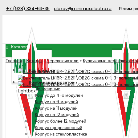
+7 (928) 334-63-35
alexey@minimaxelectro.ru
Режим ра
Каталог
Главная
»
Каталог
»
Переключатели
»
Кулачковые переключател
Распродажа
Комбинации розеток
Популярные
Lightbox
Корпус до 4-х модулей
Корпус на 6 модулей
Корпус на 11 модулей
Корпус на 12 модулей
Корпус более 12 модулей
Корпус прорезиненный
Корпус из стеклопластика