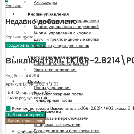
Аксессуары
Корзина
Кнопки управления
Недавно добавлено
Стандартные кнопки управления
Кнопки управления с подсветкой
Кнопки управления с ключом
Корзина пуста!
Двух- и трехпозиционные кнопки
Продолжить покупки
Комплектующие для кнопок
Светосигнальная арматура
Выключатель LK16R-2.8214\P0
Светосигнальная арматура
Указатели положения
Код базы: 44294
Посты
Артикул: LK16R-2.8214\P03
Посты управления
1 641.12
рос. руб.
с НДС
Противопожарные посты
1 345.18
рос. руб.
без НДС
Тельферные посты
Количество товара Выключатель LK16R-2.8214\P03 схема 0-
Переключатели
Добавить в корзину
Кулачковые переключатели
Купить в один клик
Концевые выключатели
Разъединители и переключатели
Описание