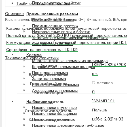
Переключатель-джойстик
Технические характеристики
Описание
Промышленные разъемы
Выключатель LK16R-2.8214\P03 схема 0-1, 4-полюсный, 16А, кре
Промышленные вилки
Промышленные розетки
Каталог кулачковых переключателей (кулачковый переключатель
Низковольтные вилки и розетки
Полный каталог Spamel 2020 RU (кулачковый переключатель се
Устройства с механической блокировкой
Коммутационные схемы (кулачковый переключатель серии LK, 
Специальные наборы
Сертификат на переключатель LK, LKR
Клемма
Технические характеристики
Многоконтактные клеммы из полиамида
LK16R-2.8214\P03
Артикул
Керамические клеммные колодки
Проходная клемма
шт.
Единица измерения
Защитная клемма
12 месяцев
Гарантийный срок
Разветвительная клемма
Аксессуары для клеммы
0
Комплектация
"SPAMEL" S.I.
Наконечники
Производитель
Наконечники втулочные
Польша
Страна-производитель
Наконечники кольцевые
LK16R-2.8214P03
Наконечники вилочные
Код производителя
Наконечники алюминиевые трубчатые