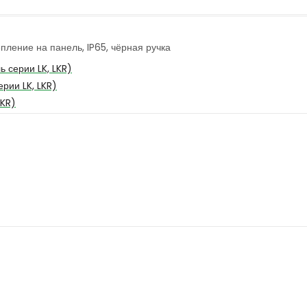
пление на панель, IP65, чёрная ручка
 серии LK, LKR)
рии LK, LKR)
LKR)