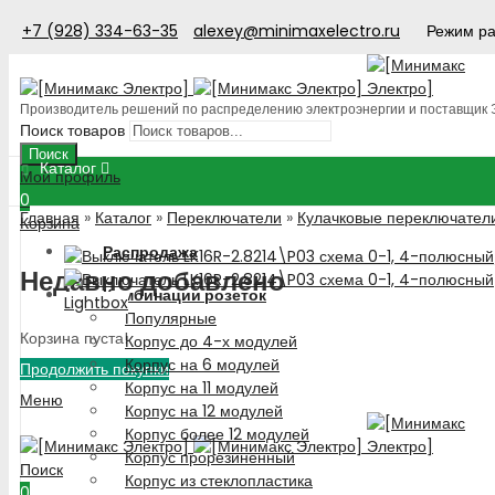
+7 (928) 334-63-35
alexey@minimaxelectro.ru
Режим ра
Производитель решений по распределению электроэнергии и поставщик
Поиск товаров
Поиск
Каталог
Мой профиль
0
Главная
»
Каталог
»
Переключатели
»
Кулачковые переключател
Корзина
Распродажа
Недавно добавлено
Комбинации розеток
Lightbox
Популярные
Корзина пуста!
Корпус до 4-х модулей
Корпус на 6 модулей
Продолжить покупки
Корпус на 11 модулей
Меню
Корпус на 12 модулей
Корпус более 12 модулей
Корпус прорезиненный
Поиск
Корпус из стеклопластика
0