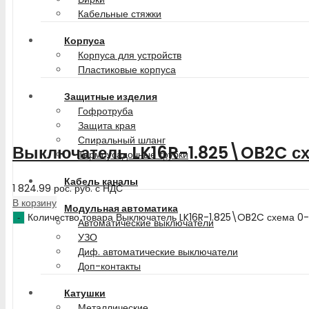
Кабельные стяжки
Корпуса
Корпуса для устройств
Пластиковые корпуса
Защитные изделия
Гофротруба
Защита края
Спиральный шланг
Выключатель LK16R-1.825\OB2C сх
Термоусадочные трубки
Кабель каналы
1 824.99
рос. руб.
с НДС
В корзину
Модульная автоматика
Количество товара Выключатель LK16R-1.825\OB2C схема 0-
Автоматические выключатели
УЗО
Диф. автоматические выключатели
Доп-контакты
Катушки
Металлические