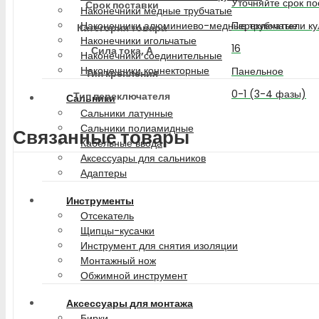
Уточняйте срок по
Срок поставки
Наконечники медные трубчатые
Переключатели ку
Наконечники алюминиево-медные трубчатые
Категория товара
Наконечники игольчатые
16
Сила тока, А
Наконечники соединительные
Наконечники коннекторные
Панельное
Тип крепления
0-1 (3-4 фазы)
Тип переключателя
Сальники
Сальники латунные
Сальники полиамидные
Связанные товары
Кабельные ввода
Аксессуары для сальников
Адаптеры
Инструменты
Отсекатель
Щипцы-кусачки
Инструмент для снятия изоляции
Монтажный нож
Обжимной инструмент
Аксессуары для монтажа
Бирки