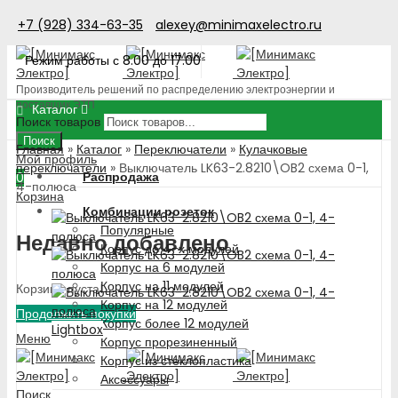
+7 (928) 334-63-35
alexey@minimaxelectro.ru
Режим работы с 8.00 до 17.00
Производитель решений по распределению электроэнергии и
поставщик ЭТП
Каталог
Поиск товаров
Поиск
Главная
»
Каталог
»
Переключатели
»
Кулачковые
Мой профиль
переключатели
»
Выключатель LK63-2.8210\OB2 схема 0-1,
Распродажа
0
4-полюса
Корзина
Комбинации розеток
Популярные
Недавно добавлено
Корпус до 4-х модулей
Корпус на 6 модулей
Корпус на 11 модулей
Корзина пуста!
Корпус на 12 модулей
Продолжить покупки
Корпус более 12 модулей
Lightbox
Меню
Корпус прорезиненный
Корпус из стеклопластика
Аксессуары
Поиск