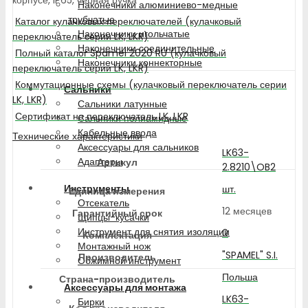
Наконечники алюминиево-медные
трубчатые
Каталог кулачковых переключателей (кулачковый
Наконечники игольчатые
переключатель серии LK, LKR)
Наконечники соединительные
Полный каталог Spamel 2020 RU (кулачковый
Наконечники коннекторные
переключатель серии LK, LKR)
Коммутационные схемы (кулачковый переключатель серии
Сальники
LK, LKR)
Сальники латунные
Сертификат на переключатель LK, LKR
Сальники полиамидные
Кабельные ввода
Технические характеристики
Аксессуары для сальников
LK63-
Адаптеры
Артикул
2.8210\OB2
Инструменты
шт.
Единица измерения
Отсекатель
12 месяцев
Гарантийный срок
Щипцы-кусачки
Инструмент для снятия изоляции
0
Комплектация
Монтажный нож
"SPAMEL" S.I.
Производитель
Обжимной инструмент
Польша
Страна-производитель
Аксессуары для монтажа
LK63-
Бирки