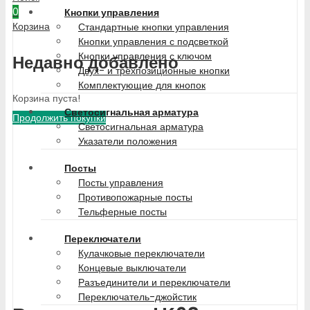
0
Кнопки управления
Корзина
Стандартные кнопки управления
Кнопки управления с подсветкой
Кнопки управления с ключом
Недавно добавлено
Двух- и трехпозиционные кнопки
Комплектующие для кнопок
Корзина пуста!
Светосигнальная арматура
Продолжить покупки
Светосигнальная арматура
Указатели положения
Посты
Посты управления
Противопожарные посты
Тельферные посты
Переключатели
Кулачковые переключатели
Концевые выключатели
Разъединители и переключатели
Переключатель-джойстик