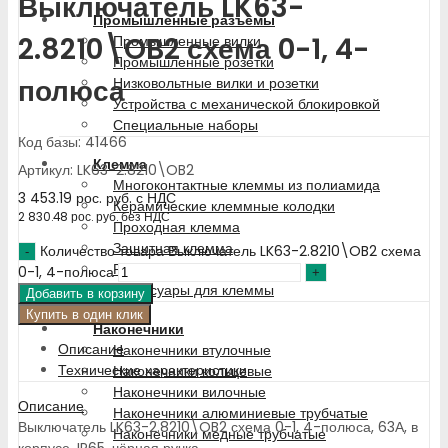
Выключатель LK63-
Промышленные разъемы
2.8210\OB2 схема 0-1, 4-
Промышленные вилки
Промышленные розетки
полюса
Низковольтные вилки и розетки
Устройства с механической блокировкой
Специальные наборы
Код базы: 41466
Клемма
Артикул: LK63-2.8210\OB2
Многоконтактные клеммы из полиамида
3 453.19
рос. руб.
с НДС
Керамические клеммные колодки
2 830.48
рос. руб.
без НДС
Проходная клемма
Защитная клемма
Количество товара Выключатель LK63-2.8210\OB2 схема
Разветвительная клемма
0-1, 4-полюса
Аксессуары для клеммы
Добавить в корзину
Купить в один клик
Наконечники
Описание
Наконечники втулочные
Технические характеристики
Наконечники кольцевые
Наконечники вилочные
Описание
Наконечники алюминиевые трубчатые
Выключатель LK63-2.8210\OB2 схема 0-1, 4-полюса, 63А, в
Наконечники медные трубчатые
корпусе, IP65, чёрная ручка