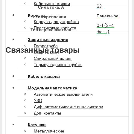
Кабельные стяжки
63
Сила тока, А
Корпуса
Панельное
Тип крепления
Корпуса для устройств
0-1 (3-4
Пластиковые корпуса
Тип переключателя
фазы)
Защитные изделия
Гофротруба
Связанные товары
Защита края
Спиральный шланг
Термоусадочные трубки
Кабель каналы
Модульная автоматика
Автоматические выключатели
УЗО
Диф. автоматические выключатели
Доп-контакты
Катушки
Металлические