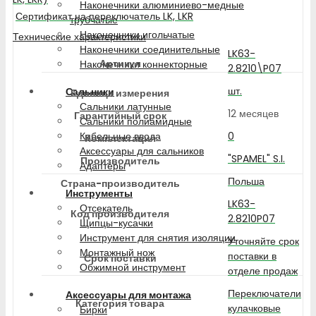
Наконечники алюминиево-медные
Сертификат на переключатель LK, LKR
трубчатые
Наконечники игольчатые
Технические характеристики
Наконечники соединительные
LK63-
Артикул
Наконечники коннекторные
2.8210\P07
шт.
Сальники
Единица измерения
Сальники латунные
12 месяцев
Гарантийный срок
Сальники полиамидные
0
Кабельные ввода
Комплектация
Аксессуары для сальников
"SPAMEL" S.I.
Производитель
Адаптеры
Польша
Страна-производитель
Инструменты
LK63-
Отсекатель
Код производителя
2.8210P07
Щипцы-кусачки
Инструмент для снятия изоляции
Уточняйте срок
Монтажный нож
поставки в
Срок поставки
Обжимной инструмент
отделе продаж
Переключатели
Аксессуары для монтажа
Категория товара
кулачковые
Бирки