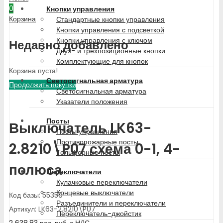
0
Кнопки управления
Корзина
Стандартные кнопки управления
Кнопки управления с подсветкой
Кнопки управления с ключом
Недавно добавлено
Двух- и трехпозиционные кнопки
Комплектующие для кнопок
Корзина пуста!
Светосигнальная арматура
Продолжить покупки
Светосигнальная арматура
Указатели положения
Посты
Выключатель LK63-
Посты управления
Противопожарные посты
2.8210\P07 схема 0-1, 4-
Тельферные посты
полюса
Переключатели
Кулачковые переключатели
Концевые выключатели
Код базы: 55350
Разъединители и переключатели
Артикул: LK63-2.8210\P07
Переключатель-джойстик
2 638.83
рос. руб.
с НДС