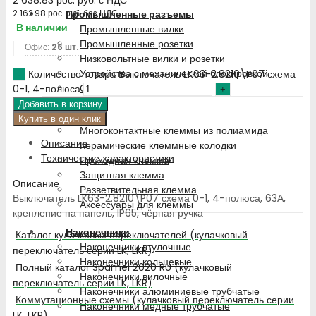
Промышленные разъемы
2 162.98
рос. руб.
без НДС
В наличии
Промышленные вилки
Промышленные розетки
Офис:
26 шт.
Низковольтные вилки и розетки
Устройства с механической блокировкой
Количество товара Выключатель LK63-2.8210\P07 схема
Специальные наборы
0-1, 4-полюса
Добавить в корзину
Клемма
Купить в один клик
Многоконтактные клеммы из полиамида
Описание
Керамические клеммные колодки
Технические характеристики
Проходная клемма
Защитная клемма
Описание
Разветвительная клемма
Выключатель LK63-2.8210\P07 схема 0-1, 4-полюса, 63А,
Аксессуары для клеммы
крепление на панель, IP65, чёрная ручка
Наконечники
Каталог кулачковых переключателей (кулачковый
Наконечники втулочные
переключатель серии LK, LKR)
Наконечники кольцевые
Полный каталог Spamel 2020 RU (кулачковый
Наконечники вилочные
переключатель серии LK, LKR)
Наконечники алюминиевые трубчатые
Коммутационные схемы (кулачковый переключатель серии
Наконечники медные трубчатые
LK, LKR)