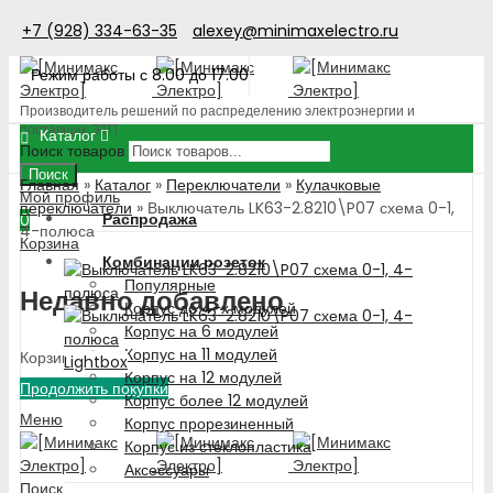
+7 (928) 334-63-35
alexey@minimaxelectro.ru
Режим работы с 8.00 до 17.00
Производитель решений по распределению электроэнергии и
поставщик ЭТП
Каталог
Поиск товаров
Поиск
Главная
»
Каталог
»
Переключатели
»
Кулачковые
Мой профиль
переключатели
»
Выключатель LK63-2.8210\P07 схема 0-1,
Распродажа
0
4-полюса
Корзина
Комбинации розеток
Популярные
Недавно добавлено
Корпус до 4-х модулей
Корпус на 6 модулей
Корпус на 11 модулей
Корзина пуста!
Lightbox
Корпус на 12 модулей
Продолжить покупки
Корпус более 12 модулей
Меню
Корпус прорезиненный
Корпус из стеклопластика
Аксессуары
Поиск