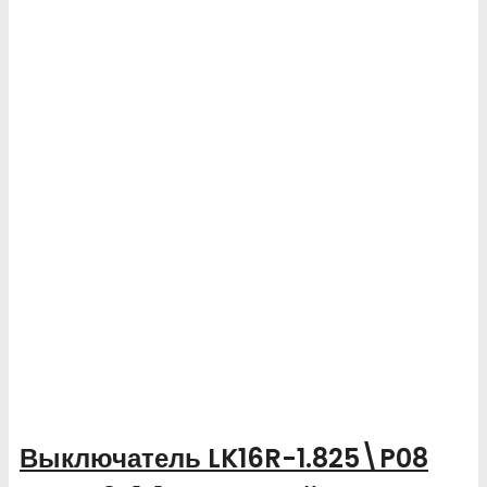
Выключатель LK16R-1.825\P08