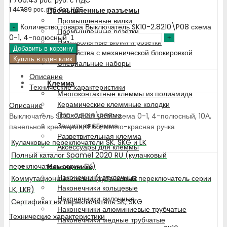
Промышленные разъемы
1 447.89
рос. руб.
без НДС
Промышленные вилки
Количество товара Выключатель SK10-2.8210\P08 схема
Промышленные розетки
0-1, 4-полюсный
Низковольтные вилки и розетки
Добавить в корзину
Устройства с механической блокировкой
Купить в один клик
Специальные наборы
Описание
Клемма
Технические характеристики
Многоконтактные клеммы из полиамида
Керамические клеммные колодки
Описание
Проходная клемма
Выключатель SK10-2.8210\P08 схема 0-1, 4-полюсный, 10А,
Защитная клемма
панельное крепление, IP65, желто-красная ручка
Разветвительная клемма
Кулачковые переключатели SK, SKG и LK
Аксессуары для клеммы
Полный каталог Spamel 2020 RU (кулачковый
переключатель серии SK)
Наконечники
Наконечники втулочные
Коммутационные схемы (кулачковый переключатель серии
Наконечники кольцевые
LK, LKR)
Наконечники вилочные
Сертификат на переключатель SK, SKG
Наконечники алюминиевые трубчатые
Технические характеристики
Наконечники медные трубчатые