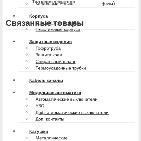
Тип переключателя
фазы)
Кабельные стяжки
Корпуса
Связанные товары
Корпуса для устройств
Пластиковые корпуса
Защитные изделия
Гофротруба
Защита края
Спиральный шланг
Термоусадочные трубки
Кабель каналы
Модульная автоматика
Автоматические выключатели
УЗО
Диф. автоматические выключатели
Доп-контакты
Катушки
Металлические