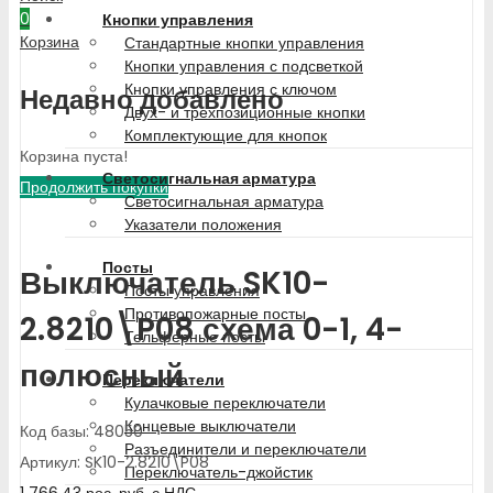
0
Кнопки управления
Корзина
Стандартные кнопки управления
Кнопки управления с подсветкой
Кнопки управления с ключом
Недавно добавлено
Двух- и трехпозиционные кнопки
Комплектующие для кнопок
Корзина пуста!
Светосигнальная арматура
Продолжить покупки
Светосигнальная арматура
Указатели положения
Посты
Выключатель SK10-
Посты управления
Противопожарные посты
2.8210\P08 схема 0-1, 4-
Тельферные посты
полюсный
Переключатели
Кулачковые переключатели
Концевые выключатели
Код базы: 48050
Разъединители и переключатели
Артикул: SK10-2.8210\P08
Переключатель-джойстик
1 766.43
рос. руб.
с НДС