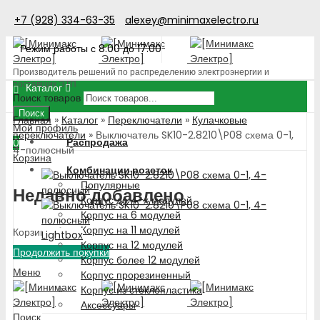
+7 (928) 334-63-35
alexey@minimaxelectro.ru
Режим работы с 8.00 до 17.00
Производитель решений по распределению электроэнергии и
поставщик ЭТП
Каталог
Поиск товаров
Поиск
Главная
»
Каталог
»
Переключатели
»
Кулачковые
Мой профиль
переключатели
»
Выключатель SK10-2.8210\P08 схема 0-1,
Распродажа
0
4-полюсный
Корзина
Комбинации розеток
Популярные
Недавно добавлено
Корпус до 4-х модулей
Корпус на 6 модулей
Корпус на 11 модулей
Корзина пуста!
Lightbox
Корпус на 12 модулей
Продолжить покупки
Корпус более 12 модулей
Меню
Корпус прорезиненный
Корпус из стеклопластика
Аксессуары
Поиск