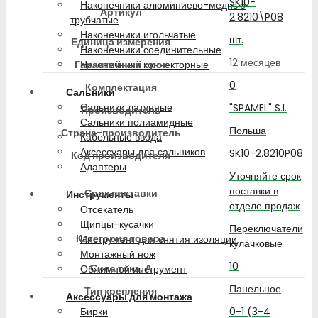
SK10-
Наконечники алюминиево-медные
Артикул
2.8210\P08
трубчатые
Наконечники игольчатые
шт.
Единица измерения
Наконечники соединительные
12 месяцев
Гарантийный срок
Наконечники коннекторные
0
Комплектация
Сальники
Сальники латунные
"SPAMEL" S.I.
Производитель
Сальники полиамидные
Польша
Страна-производитель
Кабельные ввода
Аксессуары для сальников
SK10-2.8210P08
Код производителя
Адаптеры
Уточняйте срок
поставки в
Срок поставки
Инструменты
отделе продаж
Отсекатель
Щипцы-кусачки
Переключатели
Категория товара
Инструмент для снятия изоляции
кулачковые
Монтажный нож
10
Сила тока, А
Обжимной инструмент
Панельное
Тип крепления
Аксессуары для монтажа
0-1 (3-4
Бирки