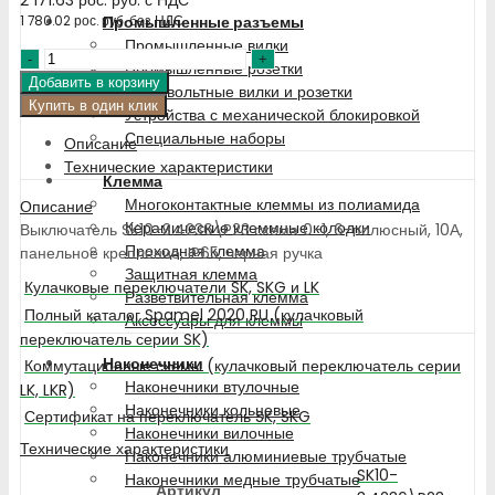
Промышленные разъемы
1 780.02
рос. руб.
без НДС
Промышленные вилки
Количество
Промышленные розетки
товара
Добавить в корзину
Низковольтные вилки и розетки
Выключатель
Купить в один клик
Устройства с механической блокировкой
SK10-
Специальные наборы
Описание
3.4236\P23
Технические характеристики
схема
Клемма
0-
Многоконтактные клеммы из полиамида
Описание
1,
Керамические клеммные колодки
Выключатель SK10-3.4236\P23 схема 0-1, 6-полюсный, 10А,
6-
Проходная клемма
панельное крепление, IP65, черная ручка
полюсный
Защитная клемма
Кулачковые переключатели SK, SKG и LK
Разветвительная клемма
Полный каталог Spamel 2020 RU (кулачковый
Аксессуары для клеммы
переключатель серии SK)
Наконечники
Коммутационные схемы (кулачковый переключатель серии
Наконечники втулочные
LK, LKR)
Наконечники кольцевые
Сертификат на переключатель SK, SKG
Наконечники вилочные
Технические характеристики
Наконечники алюминиевые трубчатые
SK10-
Наконечники медные трубчатые
Артикул