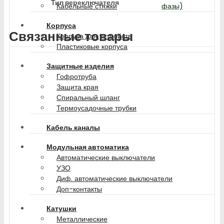
Тип переключателя
фазы)
Кабельные стяжки
Корпуса
Связанные товары
Корпуса для устройств
Пластиковые корпуса
Защитные изделия
Гофротруба
Защита края
Спиральный шланг
Термоусадочные трубки
Кабель каналы
Модульная автоматика
Автоматические выключатели
УЗО
Диф. автоматические выключатели
Доп-контакты
Катушки
Металлические