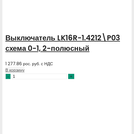
Выключатель LK16R-1.4212\P03
схема 0-1, 2-полюсный
1 277.86
рос. руб.
с НДС
В корзину
Количество
товара
Выключатель
LK16R-
1.4212\P03
схема
0-
1,
2-
полюсный