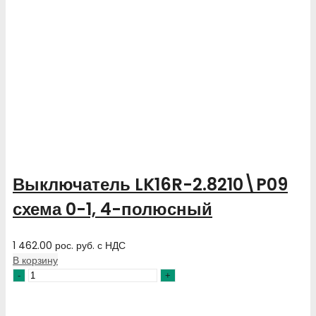
Выключатель LK16R-2.8210\P09
схема 0-1, 4-полюсный
1 462.00
рос. руб.
с НДС
В корзину
Количество
товара
Выключатель