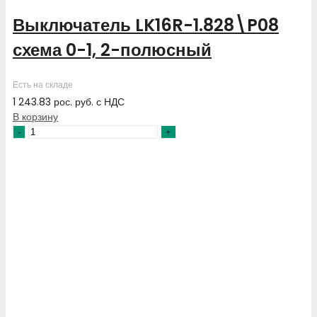
Выключатель LK16R-1.828\P08
схема 0-1, 2-полюсный
Есть на складе
1 243.83
рос. руб.
с НДС
В корзину
Количество
товара
Выключатель
LK16R-
1.828\P08
схема
0-
1,
2-
полюсный