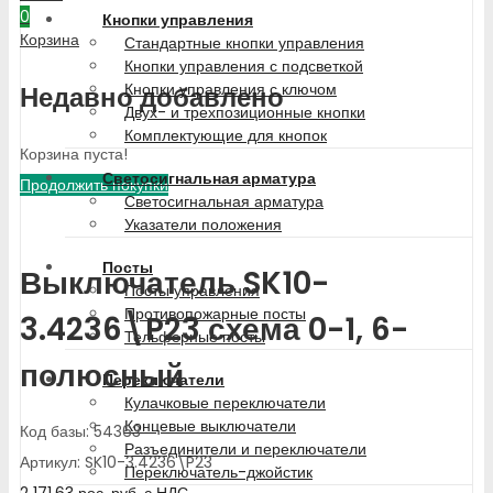
0
Кнопки управления
Корзина
Стандартные кнопки управления
Кнопки управления с подсветкой
Кнопки управления с ключом
Недавно добавлено
Двух- и трехпозиционные кнопки
Комплектующие для кнопок
Корзина пуста!
Светосигнальная арматура
Продолжить покупки
Светосигнальная арматура
Указатели положения
Посты
Выключатель SK10-
Посты управления
Противопожарные посты
3.4236\P23 схема 0-1, 6-
Тельферные посты
полюсный
Переключатели
Кулачковые переключатели
Концевые выключатели
Код базы: 54363
Разъединители и переключатели
Артикул: SK10-3.4236\P23
Переключатель-джойстик
2 171.63
рос. руб.
с НДС