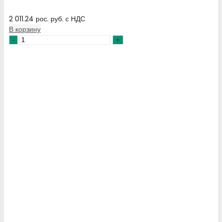
2 011.24
рос. руб.
с НДС
В корзину
Количество
товара
Выключатель
LK16R-
1.428\OB2
схема
0-
1,
2-
полюсный