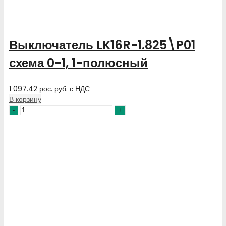
Выключатель LK16R-1.825\P01
схема 0-1, 1-полюсный
1 097.42
рос. руб.
с НДС
В корзину
Количество
товара
Выключатель
LK16R-
1.825\P01
схема
0-
1,
1-
полюсный