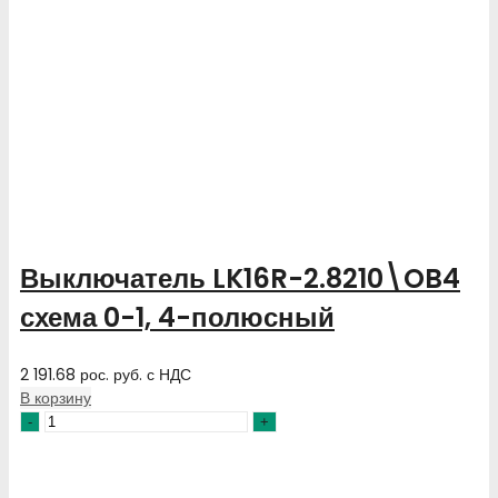
Выключатель LK16R-2.8210\OB4
схема 0-1, 4-полюсный
2 191.68
рос. руб.
с НДС
В корзину
Количество
товара
Выключатель
LK16R-