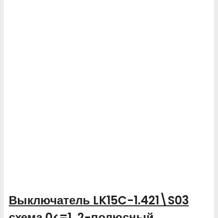
Выключатель LK15C-1.421\S03
схема 0<=1, 2-полюсный