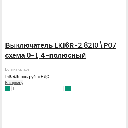
Выключатель LK16R-2.8210\P07
схема 0-1, 4-полюсный
Есть на складе
1 608.15
рос. руб.
с НДС
В корзину
Количество
товара
Выключатель
LK16R-
2.8210\P07
схема
0-