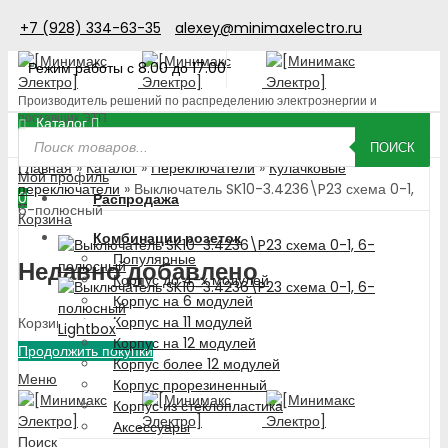
+7 (928) 334-63-35
alexey@minimaxelectro.ru
Режим работы с 8.00 до 17.00
Производитель решений по распределению электроэнергии и
поставщик ЭТП
Каталог
Поиск
товаров
ПОИСК
Главная
»
Каталог
»
Переключатели
»
Кулачковые
Мой профиль
переключатели
»
Выключатель SK10-3.4236\P23 схема 0-1,
0
Распродажа
6-полюсный
Корзина
Комбинации розеток
Популярные
Недавно добавлено
Корпус до 4-х модулей
Корпус на 6 модулей
Корпус на 11 модулей
Корзина пуста!
Lightbox
Корпус на 12 модулей
Продолжить покупки
Корпус более 12 модулей
Меню
Корпус прорезиненный
Корпус из стеклопластика
Аксессуары
Поиск