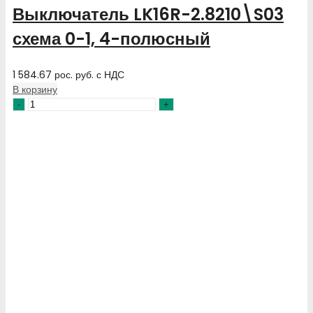
Выключатель LK16R-2.8210\S03
схема 0-1, 4-полюсный
1 584.67
рос. руб.
с НДС
В корзину
Количество
товара
Выключатель
LK16R-
2.8210\S03
схема
0-
1,
4-
полюсный