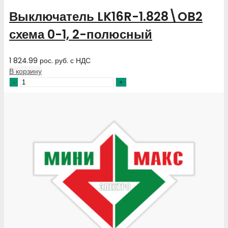
Выключатель LK16R-1.828\OB2
схема 0-1, 2-полюсный
1 824.99
рос. руб.
с НДС
В корзину
Количество
товара
Выключатель
LK16R-
1.828\OB2
схема
0-
1,
2-
полюсный