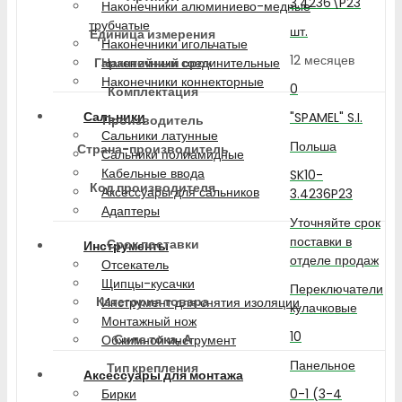
3.4236\P23
Наконечники алюминиево-медные
трубчатые
шт.
Единица измерения
Наконечники игольчатые
12 месяцев
Гарантийный срок
Наконечники соединительные
Наконечники коннекторные
0
Комплектация
Сальники
"SPAMEL" S.I.
Производитель
Сальники латунные
Польша
Страна-производитель
Сальники полиамидные
Кабельные ввода
SK10-
Код производителя
Аксессуары для сальников
3.4236P23
Адаптеры
Уточняйте срок
поставки в
Срок поставки
Инструменты
отделе продаж
Отсекатель
Щипцы-кусачки
Переключатели
Категория товара
Инструмент для снятия изоляции
кулачковые
Монтажный нож
10
Сила тока, А
Обжимной инструмент
Панельное
Тип крепления
Аксессуары для монтажа
0-1 (3-4
Бирки