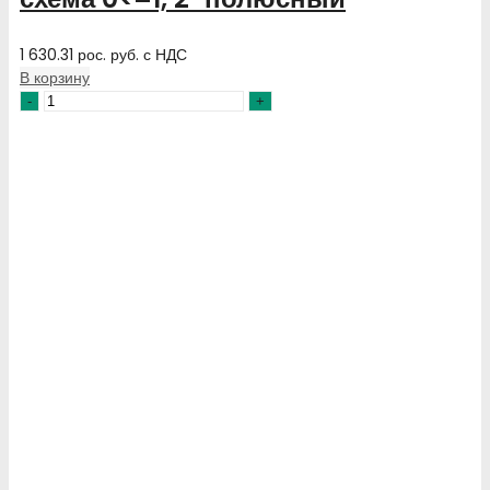
1 630.31
рос. руб.
с НДС
В корзину
Количество
товара
Выключатель
LK15C-
1.421\S03
схема
0