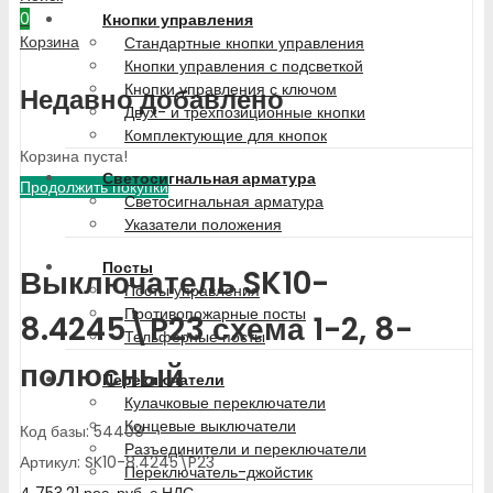
0
Кнопки управления
Корзина
Стандартные кнопки управления
Кнопки управления с подсветкой
Кнопки управления с ключом
Недавно добавлено
Двух- и трехпозиционные кнопки
Комплектующие для кнопок
Корзина пуста!
Светосигнальная арматура
Продолжить покупки
Светосигнальная арматура
Указатели положения
Посты
Выключатель SK10-
Посты управления
Противопожарные посты
8.4245\P23 схема 1-2, 8-
Тельферные посты
полюсный
Переключатели
Кулачковые переключатели
Концевые выключатели
Код базы: 54409
Разъединители и переключатели
Артикул: SK10-8.4245\P23
Переключатель-джойстик
4 753.21
рос. руб.
с НДС