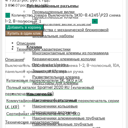
Промышленные разъемы
3 896.07
рос. руб.
без НДС
Промышленные вилки
Количество товара Выключатель SK10-8.4245\P23 схема
Промышленные розетки
1-2, 8-полюсный
Низковольтные вилки и розетки
Добавить в корзину
Устройства с механической блокировкой
Купить в один клик
Специальные наборы
Описание
Клемма
Технические характеристики
Многоконтактные клеммы из полиамида
Керамические клеммные колодки
Описание
Проходная клемма
Выключатель SK10-8.4245\P23 схема 1-2, 8-полюсный, 10А,
Защитная клемма
панельное крепление, IP65, черная ручка
Разветвительная клемма
Кулачковые переключатели SK, SKG и LK
Аксессуары для клеммы
Полный каталог Spamel 2020 RU (кулачковый
переключатель серии SK)
Наконечники
Наконечники втулочные
Коммутационные схемы (кулачковый переключатель серии
Наконечники кольцевые
LK, LKR)
Наконечники вилочные
Сертификат на переключатель SK, SKG
Наконечники алюминиевые трубчатые
Технические характеристики
Наконечники медные трубчатые