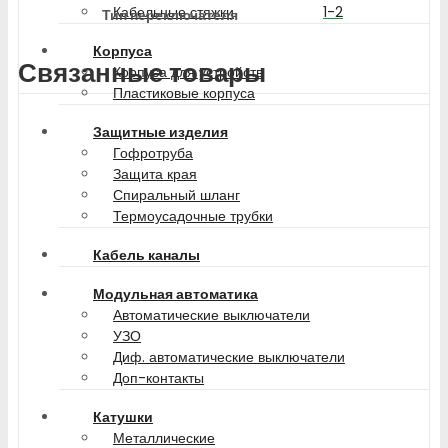
1-2
Кабельные стяжки
Тип переключателя
Корпуса
Связанные товары
Корпуса для устройств
Пластиковые корпуса
Защитные изделия
Гофротруба
Защита края
Спиральный шланг
Термоусадочные трубки
Кабель каналы
Модульная автоматика
Автоматические выключатели
УЗО
Диф. автоматические выключатели
Доп-контакты
Катушки
Металлические