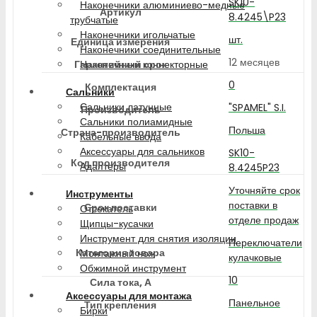
SK10-
Наконечники алюминиево-медные
Артикул
8.4245\P23
трубчатые
Наконечники игольчатые
шт.
Единица измерения
Наконечники соединительные
12 месяцев
Гарантийный срок
Наконечники коннекторные
0
Комплектация
Сальники
Сальники латунные
"SPAMEL" S.I.
Производитель
Сальники полиамидные
Польша
Страна-производитель
Кабельные ввода
Аксессуары для сальников
SK10-
Код производителя
Адаптеры
8.4245P23
Уточняйте срок
Инструменты
поставки в
Срок поставки
Отсекатель
отделе продаж
Щипцы-кусачки
Инструмент для снятия изоляции
Переключатели
Категория товара
Монтажный нож
кулачковые
Обжимной инструмент
10
Сила тока, А
Аксессуары для монтажа
Панельное
Тип крепления
Бирки