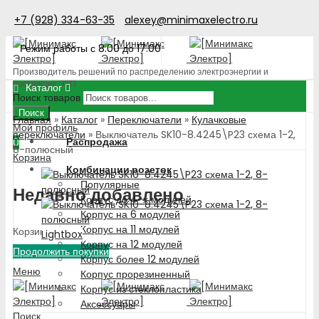
+7 (928) 334-63-35
alexey@minimaxelectro.ru
Режим работы с 8.00 до 17.00
Производитель решений по распределению электроэнергии и
поставщик ЭТП
Каталог
Поиск товаров
Поиск
Главная
»
Каталог
»
Переключатели
»
Кулачковые
Мой профиль
переключатели
»
Выключатель SK10-8.4245\P23 схема 1-2,
Распродажа
0
8-полюсный
Корзина
Комбинации розеток
Популярные
Недавно добавлено
Корпус до 4-х модулей
Корпус на 6 модулей
Корпус на 11 модулей
Корзина пуста!
Lightbox
Корпус на 12 модулей
Продолжить покупки
Корпус более 12 модулей
Меню
Корпус прорезиненный
Корпус из стеклопластика
Аксессуары
Поиск